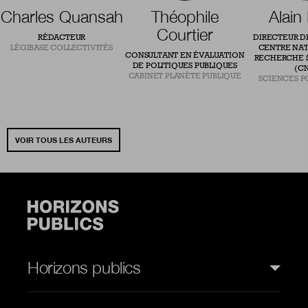
Charles Quansah
Théophile
Alain
Courtier
RÉDACTEUR
DIRECTEUR D
LÉGIBASE COLLECTIVITÉS
CENTRE NAT
CONSULTANT EN ÉVALUATION
RECHERCHE S
DE POLITIQUES PUBLIQUES
(CN
CABINET PLANÈTE PUBLIQUE
SCIENCES P
VOIR TOUS LES AUTEURS
Horizons publics