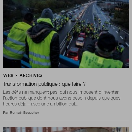
Boutique
Qui sommes-nous ?
Nous contacter
WEB
ARCHIVES
Newsletter
Transformation publique : que faire ?
Les défis ne manquent pas, qui nous imposent d’inventer
Renseignez votre email afin de suivre l'actualité
l’action publique dont nous avons besoin depuis quelques
de la transformation publique.
heures déjà – avec une ambition qui...
Par
Romain Beaucher