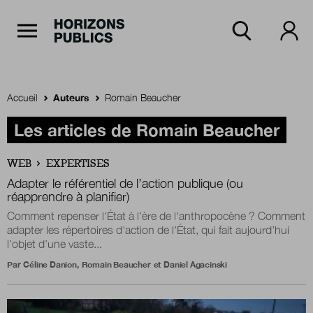
Navigation Principale
Horizons publics
Aller au contenu principal
Menu principal
Accueil
Auteurs
Romain Beaucher
Accueil
Les articles de Romain Beaucher
WEB
EXPERTISES
Rubriques
Adapter le référentiel de l’action publique (ou
réapprendre à planifier)
Comment repenser l'État à l'ère de l'anthropocène ? Comment
adapter les répertoires d'action de l'État, qui fait aujourd’hui
Thèmes
l’objet d’une vaste...
Par
Céline Danion
,
Romain Beaucher
et
Daniel Agacinski
Numéros