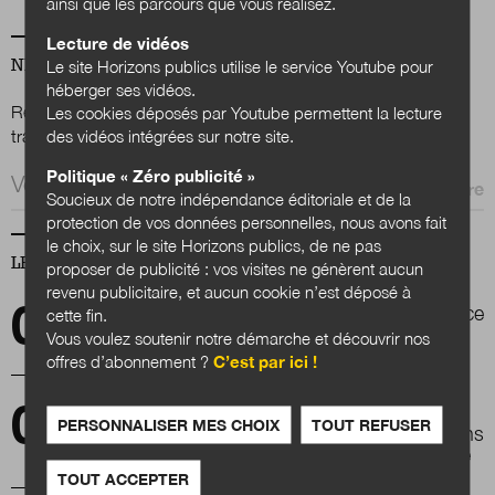
ainsi que les parcours que vous réalisez.
Lecture de vidéos
NEWSLETTER
Le site Horizons publics utilise le service Youtube pour
héberger ses vidéos.
Renseignez votre email afin de suivre l'actualité de la
Les cookies déposés par Youtube permettent la lecture
des vidéos intégrées sur notre site.
transformation publique.
Politique « Zéro publicité »
Email *
Soucieux de notre indépendance éditoriale et de la
protection de vos données personnelles, nous avons fait
le choix, sur le site Horizons publics, de ne pas
LES PLUS LUS
proposer de publicité : vos visites ne génèrent aucun
revenu publicitaire, et aucun cookie n’est déposé à
La prospective pour faire territoire, l'expérience
cette fin.
de Metz métropole
Vous voulez soutenir notre démarche et découvrir nos
offres d’abonnement ?
C’est par ici !
Les élus locaux de petites villes et la
PERSONNALISER MES CHOIX
TOUT REFUSER
participation citoyenne dans les projets urbains
: une question opérationnelle et de recherche
TOUT ACCEPTER