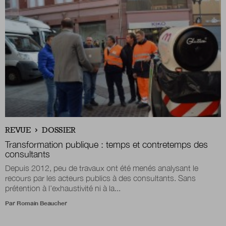
Nous suivre
sur Twitter
sur LinkedIn
sur 
REVUE
DOSSIER
Transformation publique : temps et contretemps des
consultants
Depuis 2012, peu de travaux ont été menés analysant le
recours par les acteurs publics à des consultants. Sans
prétention à l’exhaustivité ni à la...
Par
Romain Beaucher