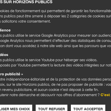
S SUR HORIZONS PUBLICS
Rense
okies de fonctionnement qui permettent de garantir les fonctionnalit
l'act
ons publics peut être amené à déposer les 2 catégories de cookies su
s sollicitons votre consentement.
Email
dience
ns publics utilise le service Google Analytics pour mesurer son audien
ogle Analytics nous permettent d’effectuer des statistiques de consul
açon dont vous accédez à notre site web ainsi que les parcours que vou
Bloc
idéos
s publics utilise le service Youtube pour héberger ses vidéos.
posés par Youtube permettent la lecture des vidéos intégrées sur notr
LES 
ro publicité »
tre indépendance éditoriale et de la protection de vos données pers
hoix, sur le site Horizons publics, de ne pas proposer de publicité : vos
 revenu publicitaire, et aucun cookie n’est déposé à cette fin.
utenir notre démarche et découvrir nos offres d’abonnement ?
C’est 
ISER MES CHOIX
TOUT REFUSER
TOUT ACCEPTER