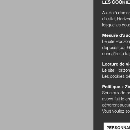
LES COOKIE
Au-delà des co
du site, Horiz
lesquelles nou
Mesure d’au
Le site Horizo
déposés par Go
connaître la f
Lecture de v
Le site Horizon
Les cookies dé
Politique « Zé
Soucieux de no
avons fait le c
génèrent aucun
Vous voulez so
PERSONNAL