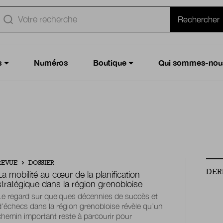
e
Rechercher
s
Numéros
Boutique
Qui sommes-nou
REVUE
DOSSIER
DER
La mobilité au cœur de la planification
stratégique dans la région grenobloise
Le regard sur quelques décennies de succès et
d’échecs dans la région grenobloise révèle qu’un
chemin important reste à parcourir pour