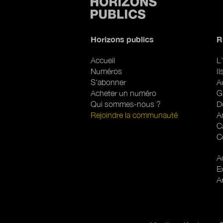
Horizons publics
R
Accueil
L'
Numéros
I
S'abonner
A
Acheter un numéro
G
Qui sommes-nous ?
D
Rejoindre la communauté
A
C
C
R
Ac
E
A
Pied de page