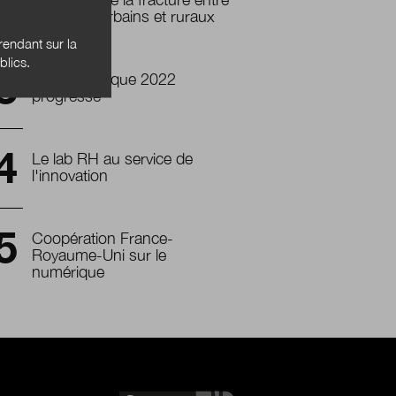
territoires urbains et ruraux
endant sur la
blics.
Action publique 2022
progresse
Le lab RH au service de
l'innovation
Coopération France-
Royaume-Uni sur le
numérique