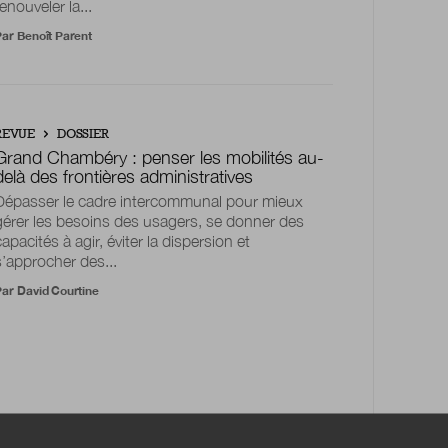
renouveler la...
Par
Benoît Parent
REVUE
DOSSIER
Grand Chambéry : penser les mobilités au-
delà des frontières administratives
Dépasser le cadre intercommunal pour mieux
gérer les besoins des usagers, se donner des
capacités à agir, éviter la dispersion et
s’approcher des...
Par
David Courtine
NEW