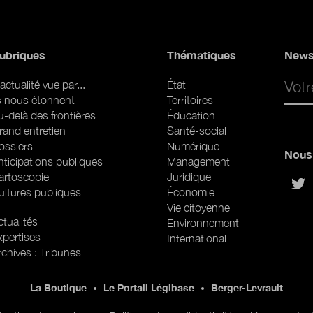
ubriques
Thématiques
News
Email 
actualité vue par...
État
ls nous étonnent
Territoires
u-delà des frontières
Éducation
rand entretien
Santé-social
ossiers
Numérique
Nous 
nticipations publiques
Management
artoscopie
Juridique
sur
ultures publiques
Économie
Vie citoyenne
ubriques (web)
tualités
Environnement
xpertises
International
rchives : Tribunes
La Boutique
Le Portail Légibase
Berger-Levrault