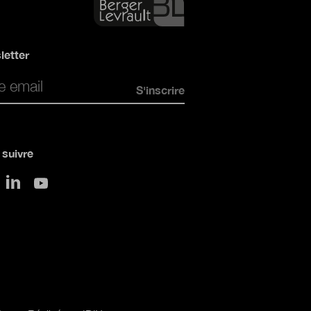
letter
*
suivre
sur LinkedIn
 Twitter
sur Youtube