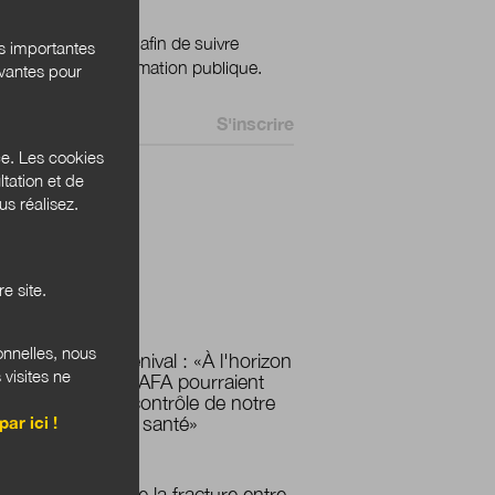
ignez votre email afin de suivre
és importantes
ualité de la transformation publique.
ivantes pour
 *
ce. Les cookies
tation et de
s réalisez.
 Bannières
e site.
PLUS LUS
onnelles, nous
Solange Ménival : «À l'horizon
 visites ne
2030, les GAFA pourraient
prendre le contrôle de notre
par ici !
système de santé»
Déconstruire la fracture entre