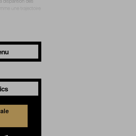
a disparition des
omme une trajectoire
tenu
ics
ale