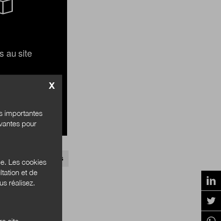
s au site
X
és importantes
ivantes pour
SONS FRANCE SERVICES
ce. Les cookies
tation et de
s réalisez.
e site.