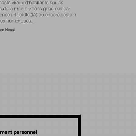
posts viraux d’habitants sur les
s de la mairie, vidéos générées par
gence artificielle (IA) ou encore gestion
ses numériques...
ien Nessi
ment personnel