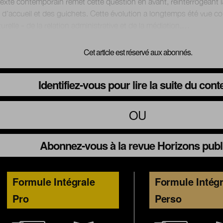
exte contemporain remet cette question en avant, réinterrogeant l
x d’accueil et des guichets. Cette évolution a longtemps été vue c
Cet article est réservé aux abonnés.
Identifiez-vous pour lire la suite du con
OU
Abonnez-vous à la revue Horizons publ
Formule Intégrale
Formule Intégr
Pro
Perso