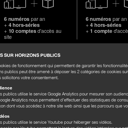
par an
par an
6 numéros
6 numéros
+
+
4 hors-séries
4 hors-séries
+
d'accès au
+
d'accè
10 comptes
1 compte
site
S SUR HORIZONS PUBLICS
S'abonner
okies de fonctionnement qui permettent de garantir les fonctionnalit
ons publics peut être amené à déposer les 2 catégories de cookies su
s sollicitons votre consentement.
dience
ORATOIRE D'INNOVATION
DÉMATÉRIALISATION DE L'ADMINISTRATION
MAI
ns publics utilise le service Google Analytics pour mesurer son audien
ogle Analytics nous permettent d’effectuer des statistiques de consul
DIATION NUMÉRIQUE
LUTTE CONTRE LES INÉGALITÉS
DESIGN DE SERVICES
açon dont vous accédez à notre site web ainsi que les parcours que vou
idéos
s publics utilise le service Youtube pour héberger ses vidéos.
posés par Youtube permettent la lecture des vidéos intégrées sur notr