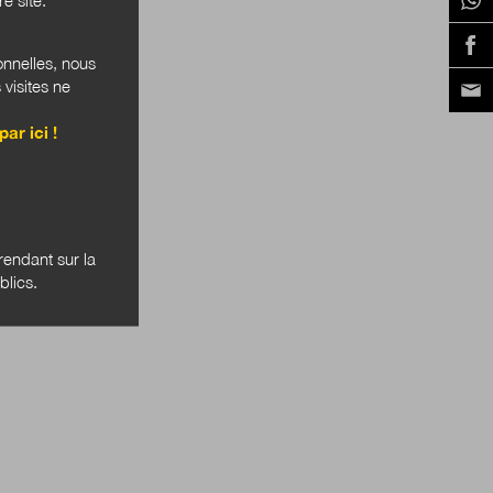
onnelles, nous
 visites ne
par ici !
endant sur la
blics.