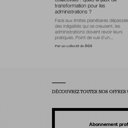
transformation pour les
administrations ?
Face aux limites planétaires dépassée
des inégalités qui se creusent, les
administrations doivent revoir leurs
pratiques. Point de vue d’un...
Par un collectif de DGS
DÉCOUVREZ TOUTES NOS OFFRES 
Abonnement prof