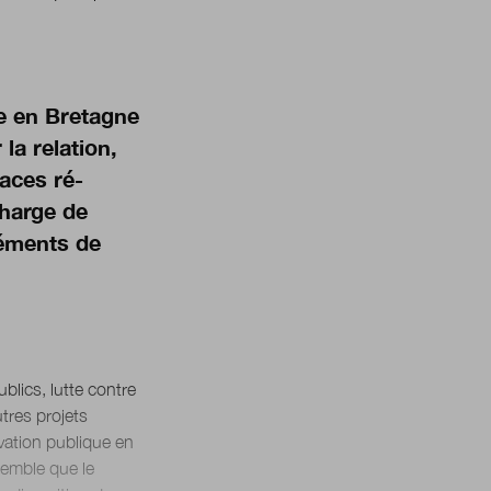
ue en Bretagne
la relation,
paces ré-
charge de
léments de
blics, lutte contre
tres projets
ovation publique en
semble que le