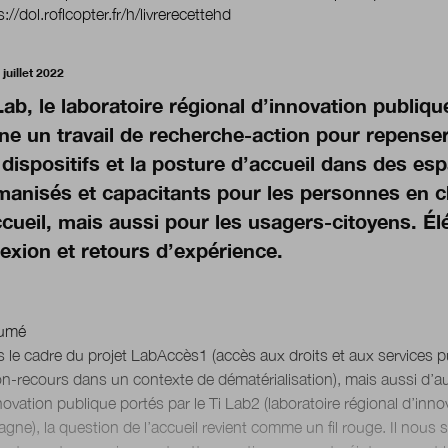
s://dol.roflcopter.fr/h/livrerecettehd
 juillet 2022
Lab, le laboratoire régional d’innovation publiq
e un travail de recherche-action pour repenser 
 dispositifs et la posture d’accueil dans des es
anisés et capacitants pour les personnes en 
ccueil, mais aussi pour les usagers-citoyens. É
lexion et retours d’expérience.
umé
 le cadre du projet LabAccès1 (accès aux droits et aux services pu
on-recours dans un contexte de dématérialisation), mais aussi d’au
novation publique portés par le Ti Lab2 (laboratoire régional d’inn
agne), la question de l’accueil revient comme un fil rouge. Il nous 