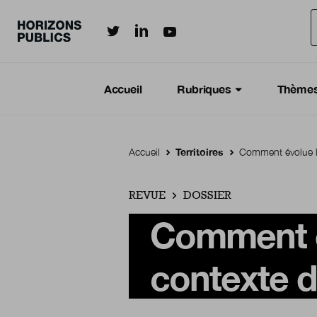
Horizonspublics.fr sur LinkedIn
Horizonspublics.fr sur Twitter
Horizonspublics.fr sur Youtub
Aller au contenu principal
Menu principal
Navigation Principale
Accueil
Rubriques
Thème
Accueil
Territoires
Comment évolue l’
REVUE
DOSSIER
Comment é
contexte d