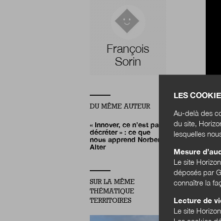
François
Sorin
LES COOKIE
DU MÊME AUTEUR
Au-delà des co
du site, Horiz
« Innover, ce n’est pas
décréter » : ce que
lesquelles nou
nous apprend Norbert
Alter
Mesure d’au
LAB
Le site Horizo
déposés par Go
MÉ
SUR LA MÊME
connaître la f
THÉMATIQUE
Lecture de v
TERRITOIRES
Le site Horizon
Les cookies dé