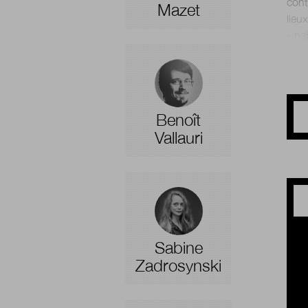
cont
Mazet
lieu
Benoît
Vallauri
Sabine
Zadrosynski