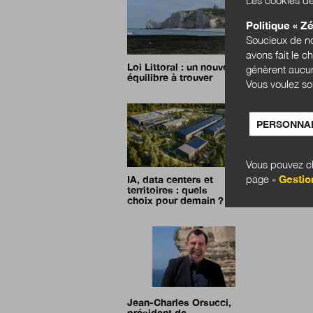
Politique « Zé
Soucieux de no
avons fait le c
Loi Littoral : un nouvel
génèrent aucun
équilibre à trouver
Vous voulez so
PERSONNAL
Vous pouvez ch
page «
Gestio
IA, data centers et
territoires : quels
choix pour demain ?
Jean-Charles Orsucci,
président de