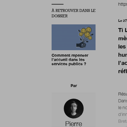
http
À RETROUVER DANS LE
DOSSIER
Le 27
Ti 
mèn
les
hum
Comment repenser
l'accueil dans les
l’a
services publics ?
réf
Par
Rés
Dans
le n
d’in
Bret
Pierre