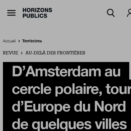
Navigation Principale
Horizons publics
Aller au contenu principal
Menu principal
Accueil
Territoires
REVUE
Accueil
AU-DELÀ DES FRONTIÈRES
D’Amsterdam au
Rubriques
cercle polaire, tou
Thèmes
d’Europe du Nord
de quelques villes
Numéros