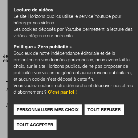
Lecture de vidéos
Le site Horizons publics utilise le service Youtube pour
héberger ses vidéos.
Les cookies déposés par Youtube permettent la lecture des
vidéos intégrées sur notre site.
Politique « Zéro publicité »
Soucieux de notre indépendance éditoriale et de la
Jean-Charles Orsucci, président de l’Association nationale des
protection de vos données personnelles, nous avons fait le
élus des littoraux (ANEL)
choix, sur le site Horizons publics, de ne pas proposer de
publicité : vos visites ne génèrent aucun revenu publicitaire,
et aucun cookie n’est déposé à cette fin.
Vous voulez soutenir notre démarche et découvrir nos offres
A LIRE AUSSI
d’abonnement ?
C’est par ici !
AU-DELÀ DES FRONTIÈRES
PERSONNALISER MES CHOIX
TOUT REFUSER
TOUT ACCEPTER