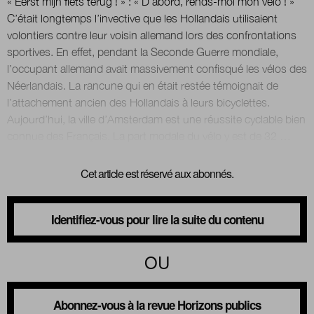
« Eerst mijn fiets terug ! » : « D’abord, rends-moi mon vélo ! »
C’était longtemps l’invective que les Hollandais utilisaient
volontiers contre leur voisin allemand lors des confrontations
sportives. En effet, pendant la Seconde Guerre mondiale,
l’occupant allemand avait massivement confisqué les vélos des
Néerlandais. La rancune qui en était restée témoignait de
l’attachement ancien des Hollandais à leurs bicyclettes.
Aujourd’hui, la ville d’Amsterdam est une réussite cyclable bien
Cet article est réservé aux abonnés.
Identifiez-vous pour lire la suite du contenu
OU
Abonnez-vous à la revue Horizons publics