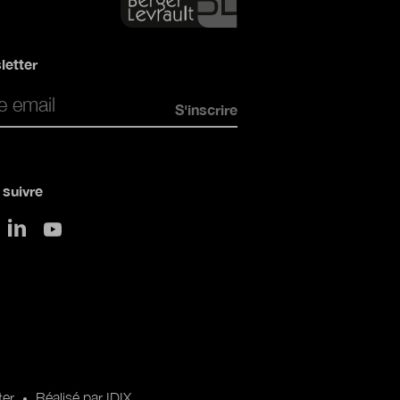
letter
*
suivre
sur LinkedIn
 Twitter
sur Youtube
ter
Réalisé par IDIX