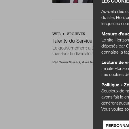
LES COOKIE
P
Au-delà des co
du site, Horiz
lesquelles nou
Mesure d’au
WEB
ARCHIVES
Le site Horizo
Talents du Service Public : le servi
déposés par Go
Le gouvernement a annoncé la création 
connaître la f
favoriser la diversité au sein des corps 
Lecture de v
Par
Yowa Muzadi
,
Awa Ndiaye
,
Léna Dormeau
,
Le site Horizon
Les cookies dé
Politique « Zé
Soucieux de no
avons fait le c
génèrent aucun
Vous voulez so
PERSONNAL