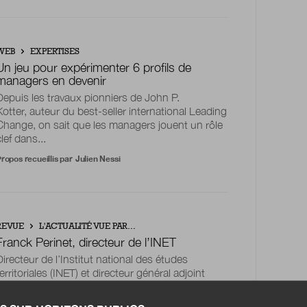
WEB
EXPERTISES
Un jeu pour expérimenter 6 profils de
managers en devenir
Depuis les travaux pionniers de John P.
Kotter, auteur du best-seller international Leading
Change, on sait que les managers jouent un rôle
clef dans...
ropos recueillis par
Julien Nessi
REVUE
L'ACTUALITÉ VUE PAR...
Franck Perinet, directeur de l’INET
Directeur de l’Institut national des études
territoriales (INET) et directeur général adjoint
(DGA) du Centre national de la fonction
publique...
NEW