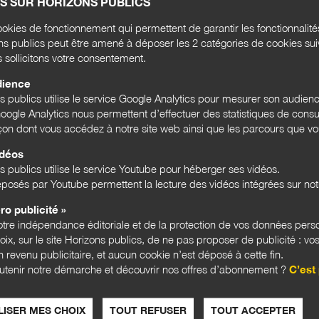
S SUR HORIZONS PUBLICS
ropos recueillis par
Stéphane Menu
okies de fonctionnement qui permettent de garantir les fonctionnalit
Rense
ons publics peut être amené à déposer les 2 catégories de cookies su
l'act
s sollicitons votre consentement.
Email
dience
ns publics utilise le service Google Analytics pour mesurer son audien
ce public mérite mieux
ogle Analytics nous permettent d’effectuer des statistiques de consul
du dispositif “Talents du Service Public” pour
açon dont vous accédez à notre site web ainsi que les parcours que vou
de la haute fonction...
Bloc
idéos
Mathilde Bras
et
Giulia Reboa
s publics utilise le service Youtube pour héberger ses vidéos.
posés par Youtube permettent la lecture des vidéos intégrées sur notr
LES 
ro publicité »
tre indépendance éditoriale et de la protection de vos données pers
hoix, sur le site Horizons publics, de ne pas proposer de publicité : vos
 revenu publicitaire, et aucun cookie n’est déposé à cette fin.
utenir notre démarche et découvrir nos offres d’abonnement ?
C’est 
ISER MES CHOIX
TOUT REFUSER
TOUT ACCEPTER