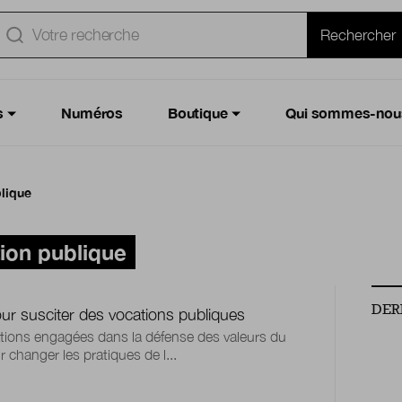
e
Rechercher
s
Numéros
Boutique
Qui sommes-nou
blique
tion publique
DER
our susciter des vocations publiques
ions engagées dans la défense des valeurs du
r changer les pratiques de l...