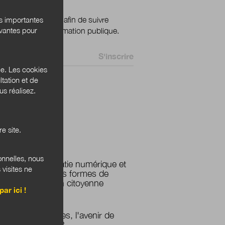
és importantes
ignez votre email afin de suivre
ivantes pour
ualité de la transformation publique.
 *
ce. Les cookies
tation et de
s réalisez.
 Bannières
e site.
PLUS LUS
onnelles, nous
La démocratie numérique et
 visites ne
les nouvelles formes de
participation citoyenne
par ici !
Les territoires, l'avenir de
l'éducation?