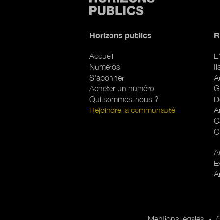
Horizons publics
R
Accueil
L'
Numéros
I
S'abonner
A
Acheter un numéro
G
Qui sommes-nous ?
D
Rejoindre la communauté
A
C
C
R
Ac
E
A
Pied de page
Pied de page 2
Mentions légales
G