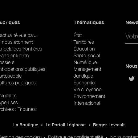
ubriques
Thématiques
News
Email 
actualité vue par...
État
ls nous étonnent
Territoires
u-delà des frontières
Éducation
rand entretien
Santé-social
ossiers
Numérique
Nous 
nticipations publiques
Management
artoscopie
Juridique
sur
ultures publiques
Économie
Vie citoyenne
ubriques (web)
tualités
Environnement
xpertises
International
rchives : Tribunes
La Boutique
Le Portail Légibase
Berger-Levrault
estion des cookies
Politique de confidentialité
Nous contac