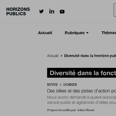
Horizonspublics.fr sur LinkedIn
Horizonspublics.fr sur Twitter
Horizonspublics.fr sur Youtub
Aller au contenu principal
Menu principal
Navigation Principale
Accueil
Rubriques
Thème
Accueil
Diversité dans la fonction pu
Diversité dans la fonc
REVUE
DOSSIER
Des idées et des pistes d’action p
Nous avons demandé à quatre associat
service public et agitatrices d’idées pou
Propos recueillis par
Julien Nessi