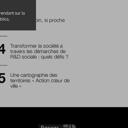
endant sur la
blics.
L’avenir, si loin, si proche
Transformer la société a
travers les démarches de
R&D sociale : quels défis ?
Une cartographie des
territoires « Action
cœur
de
ville »