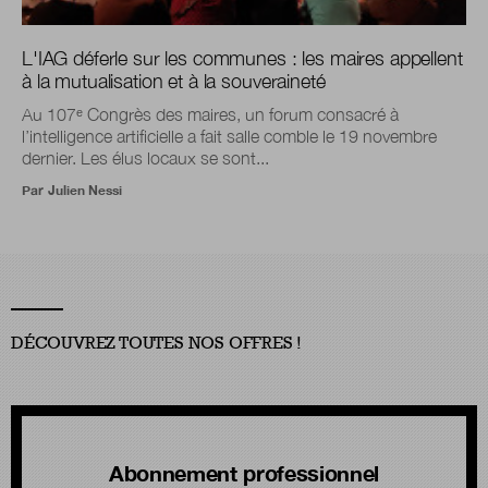
L'IAG déferle sur les communes : les maires appellent
à la mutualisation et à la souveraineté
Au 107ᵉ Congrès des maires, un forum consacré à
l’intelligence artificielle a fait salle comble le 19 novembre
dernier. Les élus locaux se sont...
Par
Julien Nessi
DÉCOUVREZ TOUTES NOS OFFRES !
Abonnement professionnel