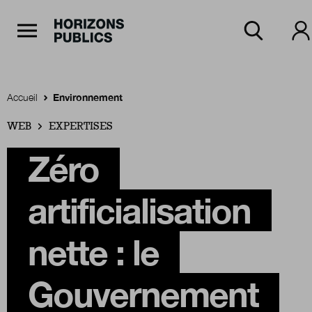
Navigation Principale
Horizons publics
Aller au contenu principal
Menu principal
Accueil
Environnement
WEB
Accueil
EXPERTISES
Zéro
Rubriques
artificialisation
Thèmes
nette : le
Gouvernement
Numéros