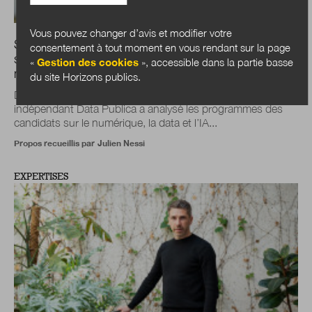
Vous pouvez changer d’avis et modifier votre
Simon Chignard : « L’IA et la data ne sont plus des
consentement à tout moment en vous rendant sur la page
sujets techniques, ce sont devenus de véritables
«
Gestion des cookies
», accessible dans la partie basse
marqueurs politiques »
du site Horizons publics.
Durant les élections municipales, l’Observatoire
indépendant Data Publica a analysé les programmes des
candidats sur le numérique, la data et l’IA...
Propos recueillis par
Julien Nessi
EXPERTISES