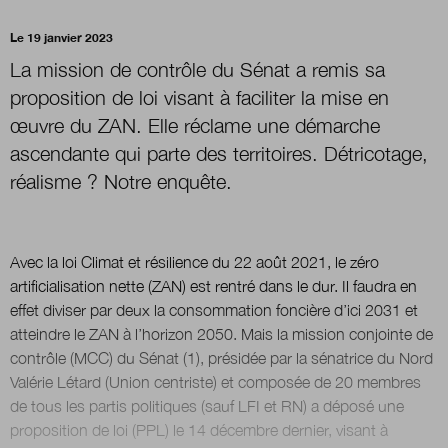
Le 19 janvier 2023
Nous suivre
La mission de contrôle du Sénat a remis sa
sur Twitter
sur LinkedI
su
proposition de loi visant à faciliter la mise en
œuvre du ZAN. Elle réclame une démarche
ascendante qui parte des territoires. Détricotage,
réalisme ? Notre enquête.
Avec la loi Climat et résilience du 22 août 2021, le zéro
artificialisation nette (ZAN) est rentré dans le dur. Il faudra en
effet diviser par deux la consommation foncière d’ici 2031 et
atteindre le ZAN à l’horizon 2050. Mais la mission conjointe de
contrôle (MCC) du Sénat (1), présidée par la sénatrice du Nord
Valérie Létard (Union centriste) et composée de 20 membres
de tous les partis politiques (sauf LFI et RN) a déposé une
proposition de loi (PPL) le 14 décembre dernier, visant à