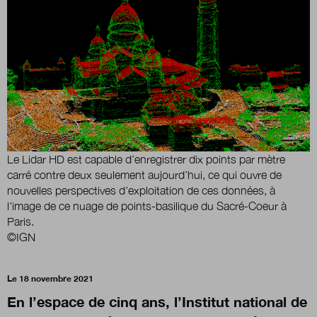
Boutique
Qui sommes-nous ?
Nous contacter
Le Lidar HD est capable d’enregistrer dix points par mètre
carré contre deux seulement aujourd’hui, ce qui ouvre de
nouvelles perspectives d’exploitation de ces données, à
Newsletter
l'image de ce nuage de points-basilique du Sacré-Coeur à
Paris.
Renseignez votre email afin de suivre l'actualité de
©IGN
la transformation publique.
Le 18 novembre 2021
En l’espace de cinq ans, l’Institut national de