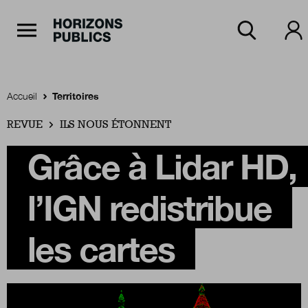
Navigation Principale
Horizons publics
Aller au contenu principal
Menu principal
Accueil
Territoires
REVUE
Accueil
ILS NOUS ÉTONNENT
Grâce à Lidar HD,
Rubriques
l’IGN redistribue
Thèmes
les cartes
Numéros