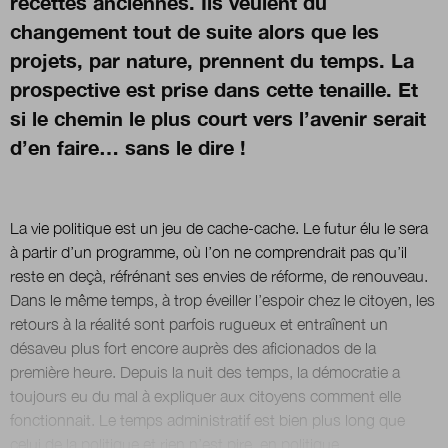
recettes anciennes. Ils veulent du
changement tout de suite alors que les
Boutique
projets, par nature, prennent du temps. La
prospective est prise dans cette tenaille. Et
si le chemin le plus court vers l’avenir serait
Qui sommes-nous ?
d’en faire… sans le dire !
Nous contacter
La vie politique est un jeu de cache-cache. Le futur élu le sera
à partir d’un programme, où l’on ne comprendrait pas qu’il
reste en deçà, réfrénant ses envies de réforme, de renouveau.
Newsletter
Dans le même temps, à trop éveiller l’espoir chez le citoyen, les
retours à la réalité sont parfois rugueux et entraînent un
Renseignez votre email afin de suivre l'actualité
désaveu plus fort encore auprès des aficionados de la
de la transformation publique.
première heure. Depuis la nuit des temps, la démocratie a
toujours eu du mal à expliquer aux citoyens comment elle
fonctionnait. Le temps administratif est bien plus long que