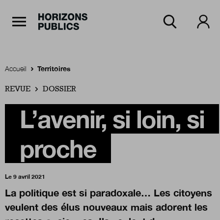
Navigation Principale
Horizons publics
Aller au contenu principal
Menu principal
Accueil
Territoires
REVUE
Accueil
DOSSIER
L’avenir, si loin, si
Rubriques
proche
Thèmes
Le 9 avril 2021
La politique est si paradoxale… Les citoyens
Numéros
veulent des élus nouveaux mais adorent les