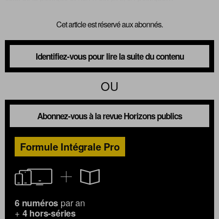
Cet article est réservé aux abonnés.
Nous suivre
sur Twitter
sur LinkedIn
sur 
Identifiez-vous pour lire la suite du contenu
OU
Abonnez-vous à la revue Horizons publics
Formule Intégrale Pro
par an
6 numéros
+
4 hors-séries