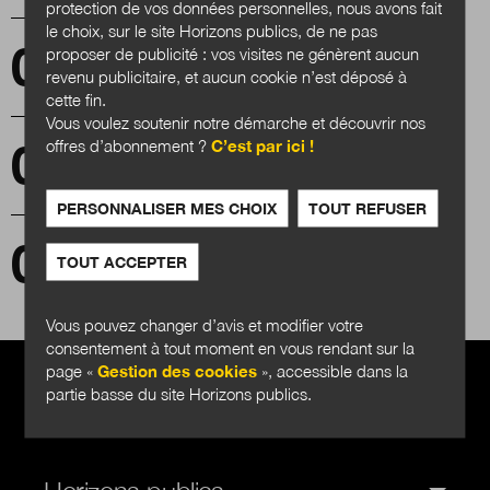
protection de vos données personnelles, nous avons fait
le choix, sur le site Horizons publics, de ne pas
proposer de publicité : vos visites ne génèrent aucun
Les ruralités : dépasser une vision défensive
ou nostalgique
revenu publicitaire, et aucun cookie n’est déposé à
cette fin.
Vous voulez soutenir notre démarche et découvrir nos
offres d’abonnement ?
C’est par ici !
Le numérique au service des territoires
PERSONNALISER MES CHOIX
TOUT REFUSER
(S)lowtech, déprogrammer l’obsolescence.
TOUT ACCEPTER
Retour d’expérience de l’association PiNG
Vous pouvez changer d’avis et modifier votre
consentement à tout moment en vous rendant sur la
page «
Gestion des cookies
», accessible dans la
partie basse du site Horizons publics.