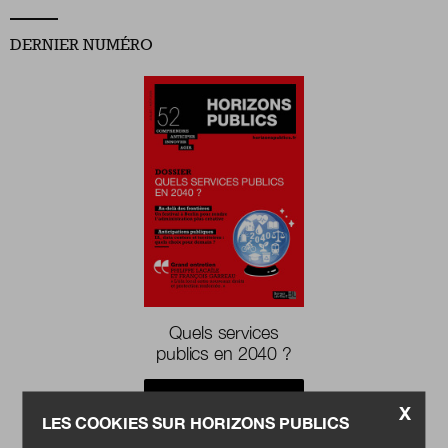
DERNIER NUMÉRO
Boutique
Qui sommes-nous ?
Nous contacter
Newsletter
Renseignez votre email afin de suivre l'actualité
Quels services
de la transformation publique.
publics en 2040 ?
Acheter
X
LES COOKIES SUR HORIZONS PUBLICS