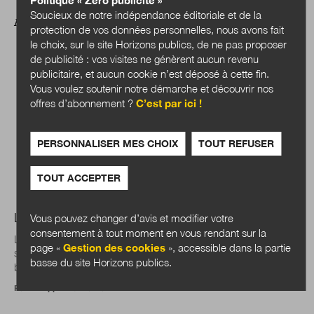
Politique « Zéro publicité »
Soucieux de notre indépendance éditoriale et de la
AU-DELÀ DES FRONTIÈRES
protection de vos données personnelles, nous avons fait
le choix, sur le site Horizons publics, de ne pas proposer
de publicité : vos visites ne génèrent aucun revenu
publicitaire, et aucun cookie n’est déposé à cette fin.
Vous voulez soutenir notre démarche et découvrir nos
offres d’abonnement ?
C’est par ici !
PERSONNALISER MES CHOIX
TOUT REFUSER
TOUT ACCEPTER
La Finlande n’a pas peur de l’avenir
Vous pouvez changer d’avis et modifier votre
consentement à tout moment en vous rendant sur la
La Finlande conjugue la prise en compte de l’avenir dans
page «
Gestion des cookies
», accessible dans la partie
ses politiques publiques avec la démocratie. Un système
basse du site Horizons publics.
bien rodé lui permet d’embarquer dans...
Par
Philippe Guichardaz