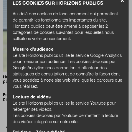
X
LES COOKIES SUR HORIZONS PUBLICS
Au-delà des cookies de fonctionnement qui permettent
de garantir les fonctionnalités importantes du site,
Horizons publics peut être amené à déposer les 2
catégories de cookies suivantes pour lesquelles nous
sollicitons votre consentement.
Mesure d’audience
Le site Horizons publics utilise le service Google Analytics
pour mesurer son audience. Les cookies déposés par
Google Analytics nous permettent d’effectuer des
statistiques de consultation et de connaître la façon dont
Henri Bergeron :
«La compétence sociale est cruciale pour
vous accédez à notre site web ainsi que les parcours que
passer à l’échelle une innovation.»
vous réalisez.
Former pour transformer : le grand chantier des compétences
Lecture de vidéos
publiques
Le site Horizons publics utilise le service Youtube pour
héberger ses vidéos.
Les cookies déposés par Youtube permettent la lecture
des vidéos intégrées sur notre site.
A LIRE AUSSI