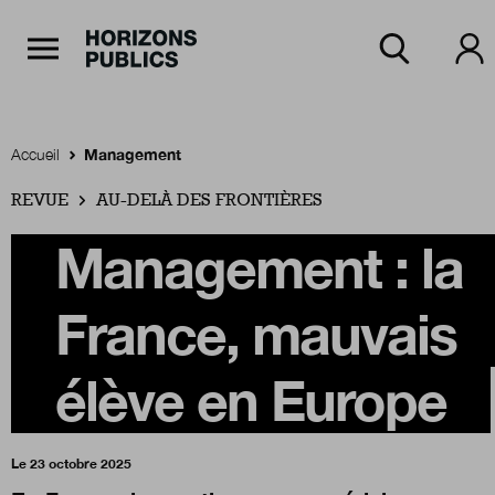
Navigation Principale
Horizons publics
Aller au contenu principal
Menu principal
Accueil
Management
REVUE
Accueil
AU-DELÀ DES FRONTIÈRES
Management : la
Rubriques
France, mauvais
Thèmes
élève en Europe
Numéros
Le 23 octobre 2025