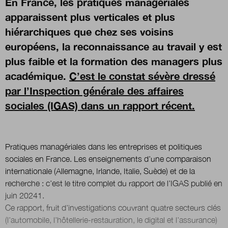
En France, les pratiques managériales
apparaissent plus verticales et plus
Boutique
hiérarchiques que chez ses voisins
européens, la reconnaissance au travail y est
plus faible et la formation des managers plus
Qui sommes-nous ?
académique.
C’est le constat sévère dressé
par l’Inspection générale des affaires
sociales (IGAS) dans un rapport récent.
Nous contacter
Newsletter
Pratiques managériales dans les entreprises et politiques
sociales en France. Les enseignements d’une comparaison
Renseignez votre email afin de suivre l'actualité
internationale (Allemagne, Irlande, Italie, Suède) et de la
de la transformation publique.
recherche : c’est le titre complet du rapport de l’IGAS publié en
juin 20241.
Ce rapport, fruit d’investigations couvrant quatre secteurs clés
(l’automobile, l’hôtellerie-restauration, le digital et l’assurance)