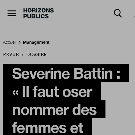
Navigation Principale
Horizons publics
Aller au contenu principal
Menu principal
Accueil
Management
REVUE
Accueil
DOSSIER
Severine Battin :
Rubriques
« Il faut oser
Thèmes
nommer des
femmes et
Numéros