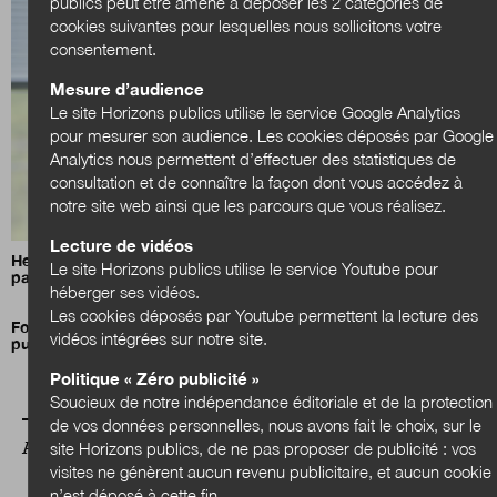
publics peut être amené à déposer les 2 catégories de
cookies suivantes pour lesquelles nous sollicitons votre
consentement.
Mesure d’audience
Le site Horizons publics utilise le service Google Analytics
pour mesurer son audience. Les cookies déposés par Google
Analytics nous permettent d’effectuer des statistiques de
consultation et de connaître la façon dont vous accédez à
notre site web ainsi que les parcours que vous réalisez.
Lecture de vidéos
Henri Bergeron :
«La compétence sociale est cruciale pour
Le site Horizons publics utilise le service Youtube pour
passer à l’échelle une innovation.»
héberger ses vidéos.
Les cookies déposés par Youtube permettent la lecture des
Former pour transformer : le grand chantier des compétences
vidéos intégrées sur notre site.
publiques
Politique « Zéro publicité »
Soucieux de notre indépendance éditoriale et de la protection
de vos données personnelles, nous avons fait le choix, sur le
site Horizons publics, de ne pas proposer de publicité : vos
A LIRE AUSSI
visites ne génèrent aucun revenu publicitaire, et aucun cookie
n’est déposé à cette fin.