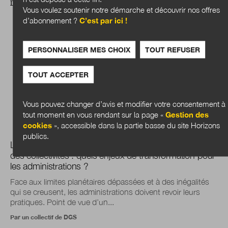
DOSSIER
Vous voulez soutenir notre démarche et découvrir nos offres
d’abonnement ?
C’est par ici !
PERSONNALISER MES CHOIX
TOUT REFUSER
TOUT ACCEPTER
Vous pouvez changer d’avis et modifier votre consentement à
tout moment en vous rendant sur la page «
Gestion des
cookies
», accessible dans la partie basse du site Horizons
publics.
Les transitions sociales et environnementales au sein
des collectivités : quels enjeux de transformation pour
les administrations ?
Face aux limites planétaires dépassées et à des inégalités
qui se creusent, les administrations doivent revoir leurs
pratiques. Point de vue d’un...
Par un collectif de DGS