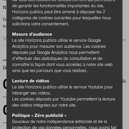
de garantir les fonctionnalités importantes du site,
NEWSLETTER
Horizons publics peut être amené à déposer les 2
catégories de cookies suivantes pour lesquelles nous
Nous suivre
Renseignez votre email afin de suivre l'actualité de la
sur Twitter
sur LinkedIn
sur 
sollicitons votre consentement.
transformation publique.
Mesure d’audience
Email *
Le site Horizons publics utilise le service Google
Analytics pour mesurer son audience. Les cookies
déposés par Google Analytics nous permettent
d’effectuer des statistiques de consultation et de
connaître la façon dont vous accédez à notre site web
LES PLUS LUS
ainsi que les parcours que vous réalisez.
IAG : emplois transformés ou disparus dans la
Lecture de vidéos
fonction publique territoriale ?
Le site Horizons publics utilise le service Youtube pour
héberger ses vidéos.
Les cookies déposés par Youtube permettent la lecture
des vidéos intégrées sur notre site.
Les territoires, l'avenir de l'éducation?
Politique « Zéro publicité »
Soucieux de notre indépendance éditoriale et de la
protection de vos données personnelles, nous avons fait