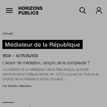
Navigation Principale
Horizons publics
Aller au contenu principal
Menu principal
Accueil
Accueil
Médiateur de la République
WEB
ACTUALITÉS
Rubriques
L’essor de médiation, rançon de la complexité ?
La création d’un Médiateur de la République, autorité
administrative indépendante, en 1973 a ouvert en France le
champ de la médiation entre citoyens...
Thèmes
Par
Béatrice Madeline
Numéros