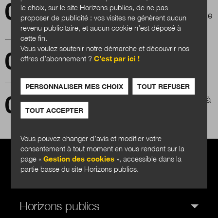
La décentralisation à l’épreuve des intérêts
le choix, sur le site Horizons publics, de ne pas
catégoriels territoriaux : faut-il que tout change
proposer de publicité : vos visites ne génèrent aucun
pour que rien ne change ?
revenu publicitaire, et aucun cookie n’est déposé à
cette fin.
Vous voulez soutenir notre démarche et découvrir nos
L’élu local : un professionnel en devenir ?
offres d’abonnement ?
C’est par ici !
PERSONNALISER MES CHOIX
TOUT REFUSER
Un laboratoire des transformations en cours à
l’université ?
TOUT ACCEPTER
Vous pouvez changer d’avis et modifier votre
consentement à tout moment en vous rendant sur la
page «
Gestion des cookies
», accessible dans la
partie basse du site Horizons publics.
Horizons publics