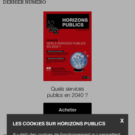
DERNIER NUMÉRO
Boutique
Qui sommes-nous ?
Nous contacter
Newsletter
Quels services
publics en 2040 ?
Renseignez votre email afin de suivre l'actualité
de la transformation publique.
Acheter
X
LES COOKIES SUR HORIZONS PUBLICS
Au-delà des cookies de fonctionnement qui permettent