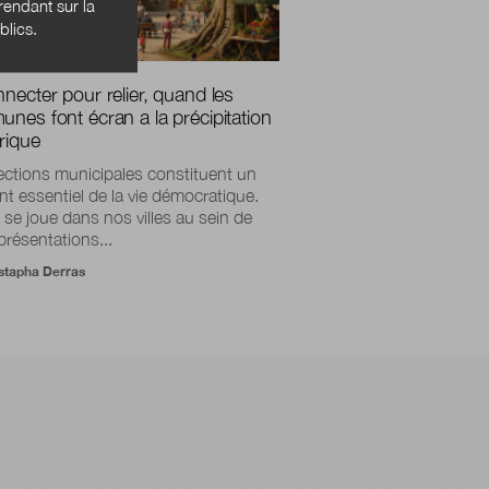
endant sur la
blics.
necter pour relier, quand les
nes font écran a la précipitation
rique
ections municipales constituent un
 essentiel de la vie démocratique.
 se joue dans nos villes au sein de
présentations...
tapha Derras