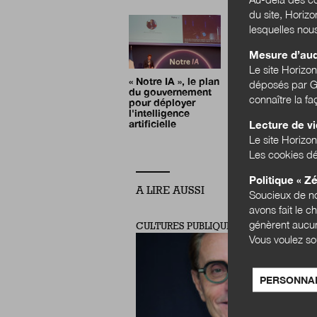
du site, Horiz
lesquelles nou
Mesure d’au
Le site Horizo
« Notre IA », le plan
déposés par Go
du gouvernement
connaître la f
pour déployer
l'intelligence
artificielle
Lecture de v
Le site Horizon
Les cookies dé
Politique « Zé
A LIRE AUSSI
Soucieux de no
avons fait le c
génèrent aucun
CULTURES PUBLIQUES
Vous voulez so
PERSONNAL