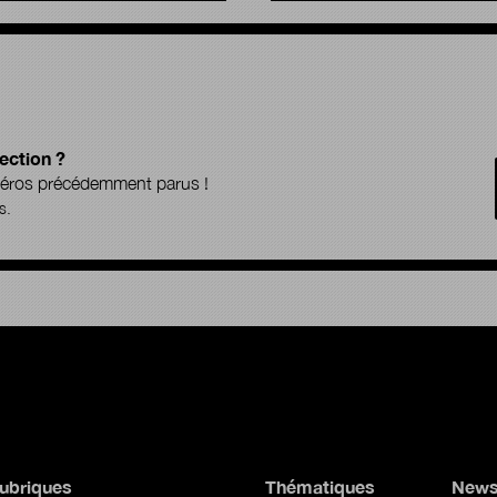
ection ?
uméros précédemment parus !
s.
ubriques
Thématiques
News