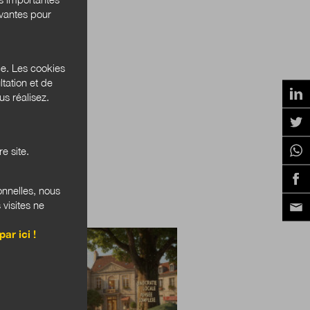
ivantes pour
ce. Les cookies
tation et de
s réalisez.
e site.
onnelles, nous
 visites ne
RES PUBLIQUES
par ici !