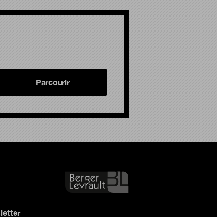
Parcourir
letter