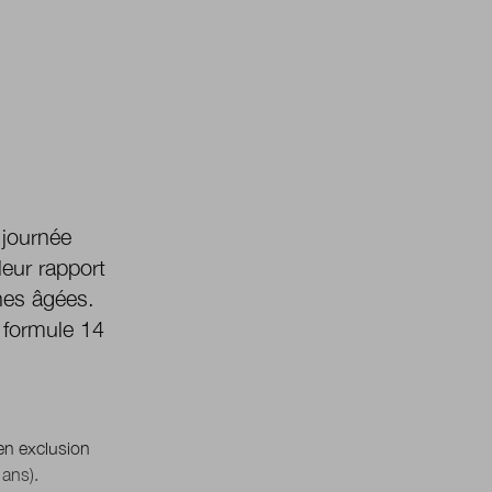
 journée
leur rapport
nes âgées.
 formule 14
en exclusion
 ans).