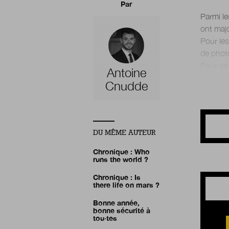
Par
Parmi le
ont majo
Pour les
de photo
Antoine
Cnudde
DU MÊME AUTEUR
Chronique : Who
runs the world ?
Chronique : Is
there life on mars ?
Bonne année,
bonne sécurité à
tou·tes