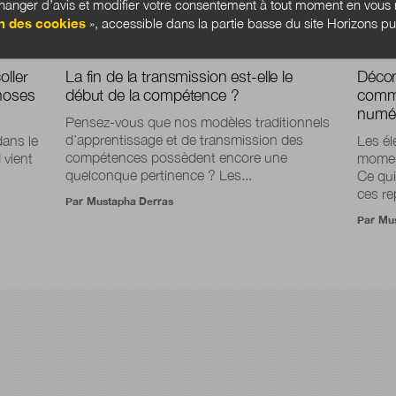
anger d’avis et modifier votre consentement à tout moment en vous r
n des cookies
», accessible dans la partie basse du site Horizons pu
oller
La fin de la transmission est-elle le
Décon
choses
début de la compétence ?
commu
numé
Pensez-vous que nos modèles traditionnels
d’apprentissage et de transmission des
dans le
Les él
compétences possèdent encore une
 vient
moment
quelconque pertinence ? Les...
Ce qui
ces re
Par
Mustapha Derras
Par
Mus
!