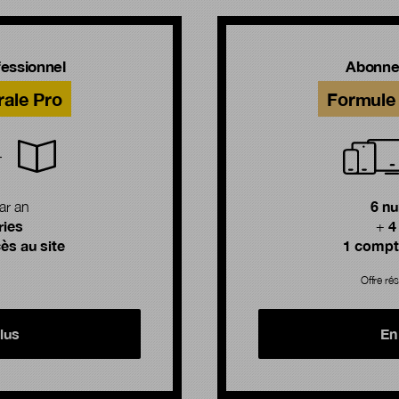
essionnel
Abonne
rale Pro
Formule 
6 n
ar an
ries
4
+
ès au site
1 compte
Offre rés
lus
En