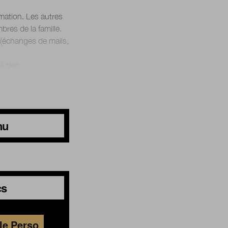
rmation. Les autres
bres de la famille.
l (échanges de mails,
nu
cs
le Perso