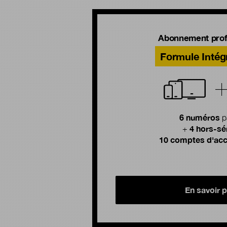
Abonnement prof
Formule Intég
6 numéros
p
4 hors-sé
+
10 comptes d'acc
En savoir p