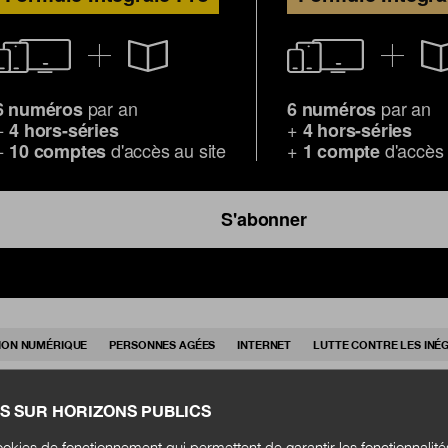
par an
par an
6 numéros
6 numéros
+
+
4 hors-séries
4 hors-séries
+
d'accès au site
+
d'accès 
10 comptes
1 compte
S'abonner
ION NUMÉRIQUE
PERSONNES AGÉES
INTERNET
LUTTE CONTRE LES INÉ
S SUR HORIZONS PUBLICS
okies de fonctionnement qui permettent de garantir les fonctionnalit