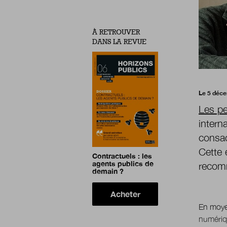
À RETROUVER
DANS LA REVUE
Le 5 déc
Les pe
intern
consac
Cette 
Contractuels : les
agents publics de
recom
demain ?
Acheter
En moye
numériqu