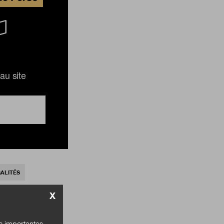
au site
GALITÉS
X
és importantes