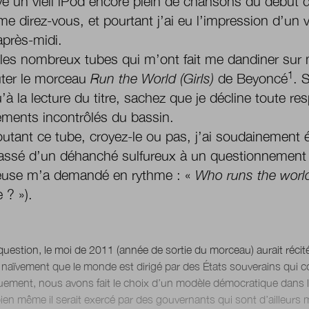
vé un vieil iPod encore plein de chansons du début 
 me direz-vous, et pourtant j’ai eu l’impression d’u
’après-midi.
les nombreux tubes qui m’ont fait me dandiner sur ma
1
uter le morceau
Run the World (Girls)
de Beyoncé
. 
u’à la lecture du titre, sachez que je décline toute re
ents incontrôlés du bassin.
utant ce tube, croyez-le ou pas, j’ai soudainement ét
assé d’un déhanché sulfureux à un questionnement ex
euse m’a demandé en rythme : «
Who runs the worl
 ? »).
question, le moi de 2011 (année de sortie du morceau) aurait réci
naïvement que le monde est dirigé par des États souverains qui c
uement, nous avons fait le choix d’un modèle démocratique dans le
en même il serait exercé par des gouvernants qui sont d’ailleurs m