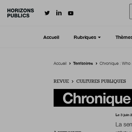
Horizonspublics.fr sur LinkedIn
Horizonspublics.fr sur Twitter
Horizonspublics.fr sur Youtub
Aller au contenu principal
Menu principal
Navigation Principale
Accueil
Rubriques
Thème
Accueil
Territoires
Chronique : Who 
REVUE
CULTURES PUBLIQUES
Chronique 
Le 3 juin 
La sem