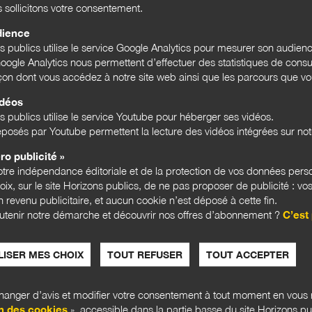
s sollicitons votre consentement.
dience
ns publics utilise le service Google Analytics pour mesurer son audien
ogle Analytics nous permettent d’effectuer des statistiques de consul
açon dont vous accédez à notre site web ainsi que les parcours que vou
idéos
s publics utilise le service Youtube pour héberger ses vidéos.
posés par Youtube permettent la lecture des vidéos intégrées sur notr
ro publicité »
tre indépendance éditoriale et de la protection de vos données pers
CULTURES PUBLIQUES
CULTU
hoix, sur le site Horizons publics, de ne pas proposer de publicité : vos
 revenu publicitaire, et aucun cookie n’est déposé à cette fin.
utenir notre démarche et découvrir nos offres d’abonnement ?
C’est 
ISER MES CHOIX
TOUT REFUSER
TOUT ACCEPTER
anger d’avis et modifier votre consentement à tout moment en vous r
n des cookies
», accessible dans la partie basse du site Horizons pu