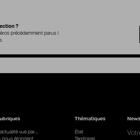
ection ?
uméros précédemment parus !
s.
ubriques
Thématiques
News
Email 
actualité vue par...
État
ls nous étonnent
Territoires