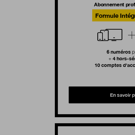
Abonnement prof
Formule Intég
6 numéros
p
4 hors-sé
+
10 comptes d'acc
En savoir p