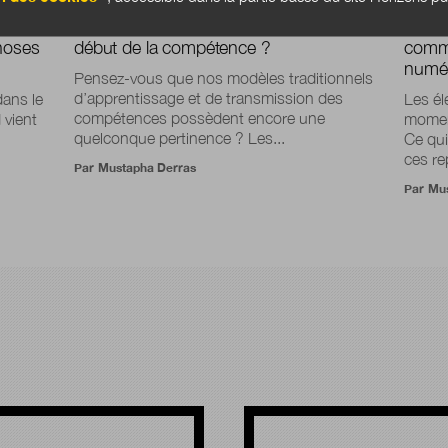
oller
La fin de la transmission est-elle le
Décon
choses
début de la compétence ?
commu
numé
Pensez-vous que nos modèles traditionnels
d’apprentissage et de transmission des
dans le
Les él
compétences possèdent encore une
 vient
moment
quelconque pertinence ? Les...
Ce qui
ces re
Par
Mustapha Derras
Par
Mus
!