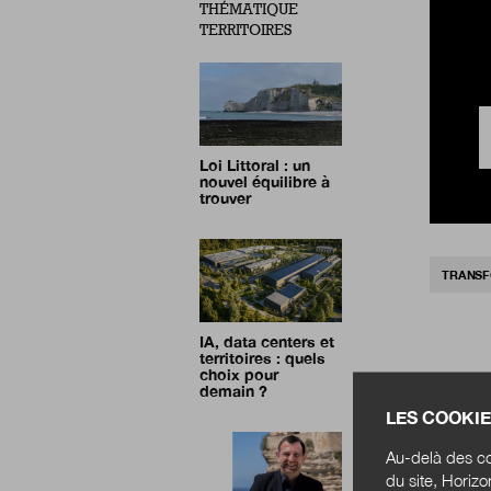
THÉMATIQUE
TERRITOIRES
Loi Littoral : un
nouvel équilibre à
trouver
TRANSF
IA, data centers et
territoires : quels
choix pour
demain ?
LES COOKIE
Au-delà des co
du site, Horiz