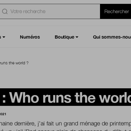
e
Rechercher
s
Numéros
Boutique
Qui sommes-nou
runs the world ?
: Who runs the worl
2021
aine dernière, j’ai fait un grand ménage de printemps