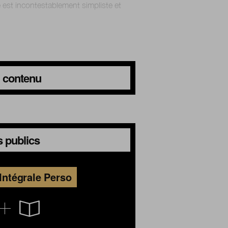
 est incontestablement simpliste et
du contenu
 publics
Intégrale Perso