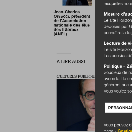
lesquelles nou
Jean-Charles
Mesure d’au
Orsucci, président
Le site Horizo
de l’Association
nationale des élus
déposés par Go
des littoraux
connaître la f
(ANEL)
Lecture de v
Le site Horizon
Les cookies dé
A LIRE AUSSI
Politique « Zé
Soucieux de no
CULTURES PUBLIQUES
avons fait le c
génèrent aucun
Vous voulez so
PERSONNAL
Vous pouvez ch
page «
Gestio