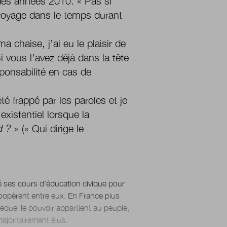
des années 2010. « Pas si
n voyage dans le temps durant
 chaise, j’ai eu le plaisir de
Si vous l’avez déjà dans la tête
sponsabilité en cas de
é frappé par les paroles et je
istentiel lorsque la
d ?
» (« Qui dirige le
té ses cours d’éducation civique pour
oopèrent entre eux. En France plus
quel le pouvoir appartient au peuple,
ajoritairement élus.