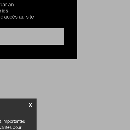
par an
ries
d'accès au site
X
és importantes
ivantes pour