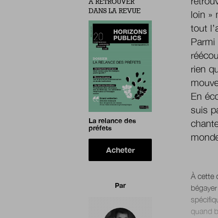
retrou
À RETROUVER
DANS LA REVUE
loin »
tout l
Parmi 
rééco
rien q
mouvem
En éco
suis p
La relance des
chant
préfets
monde
Acheter
À cette 
Par
bégayer 
spécifiq
quand bi