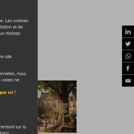
ce. Les cookies
tation et de
s réalisez.
e site.
onnelles, nous
RES PUBLIQUES
 visites ne
par ici !
endant sur la
blics.