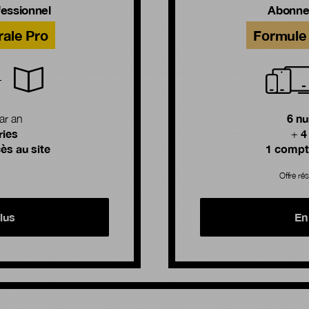
essionnel
Abonne
rale Pro
Formule 
6 n
ar an
ries
4
+
ès au site
1 compte
Offre rés
lus
En