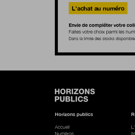
L'achat au numéro
Envie de compléter votre coll
Faites votre choix parmi les n
Dans la limite des stocks disponible
Horizons publics
R
Accueil
L'
Numéros
I