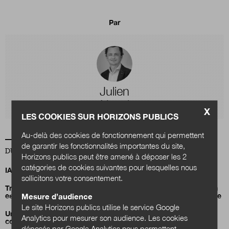
Par
Julien
Nessi
X
LES COOKIES SUR HORIZONS PUBLICS
Au-delà des cookies de fonctionnement qui permettent
de garantir les fonctionnalités importantes du site,
DU MÊME AUTEUR
Horizons publics peut être amené à déposer les 2
catégories de cookies suivantes pour lesquelles nous
IA, data centers et territoires : quels choix pour demain ?
sollicitons votre consentement.
Transition énergétique : comment la Fontaine d’Ouche à Dijon
est devenue le plus grand quartier à énergie positive de France
Mesure d’audience
Le site Horizons publics utilise le service Google
Un carnet d’inspiration pour déployer l’IA responsable en
Analytics pour mesurer son audience. Les cookies
collectivités
déposés par Google Analytics nous permettent