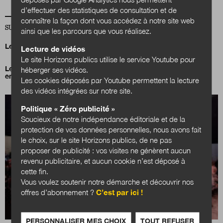
d’effectuer des statistiques de consultation et de
connaître la façon dont vous accédez à notre site web
SUR LA MÊME THÉMATIQUE ENVIRONNEMENT
ainsi que les parcours que vous réalisez.
Le Grand Annecy veut en finir avec le fioul
Lecture de vidéos
Le site Horizons publics utilise le service Youtube pour
Le financement de la transformation écologique au cœur des
héberger ses vidéos.
enjeux des collectivités territoriales
Les cookies déposés par Youtube permettent la lecture
des vidéos intégrées sur notre site.
Politique « Zéro publicité »
Soucieux de notre indépendance éditoriale et de la
protection de vos données personnelles, nous avons fait
le choix, sur le site Horizons publics, de ne pas
proposer de publicité : vos visites ne génèrent aucun
revenu publicitaire, et aucun cookie n’est déposé à
cette fin.
Vous voulez soutenir notre démarche et découvrir nos
offres d’abonnement ?
C’est par ici !
PERSONNALISER MES CHOIX
TOUT REFUSER