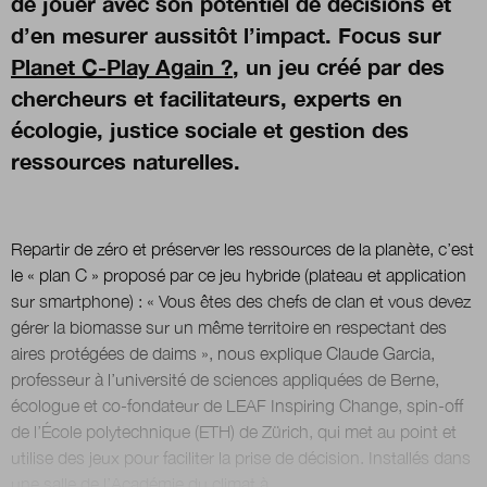
de jouer avec son potentiel de décisions et
d’en mesurer aussitôt l’impact. Focus sur
Planet C-Play Again ?
, un jeu créé par des
chercheurs et facilitateurs, experts en
écologie, justice sociale et gestion des
ressources naturelles.
Repartir de zéro et préserver les ressources de la planète, c’est
le « plan C » proposé par ce jeu hybride (plateau et application
sur smartphone) : « Vous êtes des chefs de clan et vous devez
gérer la biomasse sur un même territoire en respectant des
aires protégées de daims », nous explique Claude Garcia,
professeur à l’université de sciences appliquées de Berne,
écologue et co-fondateur de LEAF Inspiring Change, spin-off
de l’École polytechnique (ETH) de Zürich, qui met au point et
utilise des jeux pour faciliter la prise de décision. Installés dans