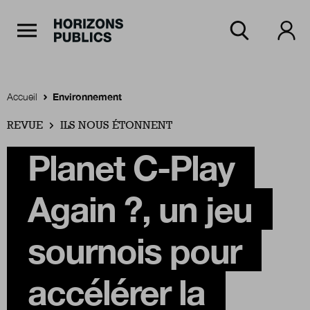
Navigation Principale
Horizons publics
Aller au contenu principal
Menu principal
Accueil
Environnement
REVUE
Accueil
ILS NOUS ÉTONNENT
Planet C-Play
Rubriques
Again ?, un jeu
Thèmes
sournois pour
accélérer la
Numéros