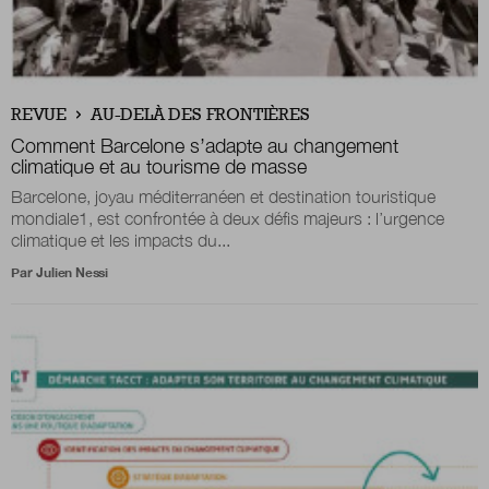
Nous suivre
sur Twitter
sur LinkedIn
sur 
REVUE
AU-DELÀ DES FRONTIÈRES
Comment Barcelone s’adapte au changement
climatique et au tourisme de masse
Barcelone, joyau méditerranéen et destination touristique
mondiale1, est confrontée à deux défis majeurs : l’urgence
climatique et les impacts du...
Par
Julien Nessi