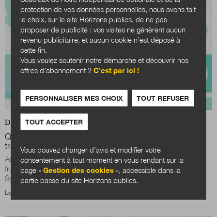
protection de vos données personnelles, nous avons fait
le choix, sur le site Horizons publics, de ne pas
proposer de publicité : vos visites ne génèrent aucun
revenu publicitaire, et aucun cookie n’est déposé à
cette fin.
Vous voulez soutenir notre démarche et découvrir nos
offres d’abonnement ?
C’est par ici !
PERSONNALISER MES CHOIX
TOUT REFUSER
TOUT ACCEPTER
DOSSIER
Quand les acteurs territoriaux s'engagent dans la
transition écologique
Vous pouvez changer d’avis et modifier votre
Assise sur la branche d’un figuier, fantasmant sur tous les
consentement à tout moment en vous rendant sur la
fruits et ne parvenant pas à en choisir un, l’héroïne du livre de
page «
Gestion des cookies
», accessible dans la
Sylvia Plath, La cloche...
partie basse du site Horizons publics.
Le 18 février 2021