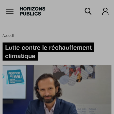
Navigation Principale
Horizons publics
Aller au contenu principal
Menu principal
Accueil
Accueil
Lutte contre le réchauffement
climatique
Rubriques
Thèmes
Numéros