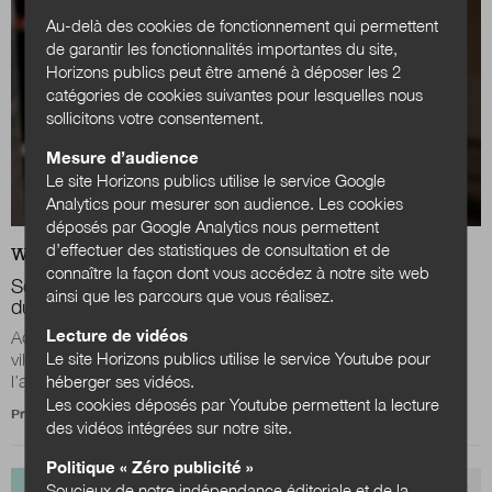
Au-delà des cookies de fonctionnement qui permettent
de garantir les fonctionnalités importantes du site,
Horizons publics peut être amené à déposer les 2
catégories de cookies suivantes pour lesquelles nous
sollicitons votre consentement.
Mesure d’audience
Le site Horizons publics utilise le service Google
Analytics pour mesurer son audience. Les cookies
déposés par Google Analytics nous permettent
d’effectuer des statistiques de consultation et de
WEB
ACTUALITÉS
connaître la façon dont vous accédez à notre site web
Sébastien Maire : «
Il faut travailler à toutes les échelles
ainsi que les parcours que vous réalisez.
du territoire pour réussir la ville durable »
Lecture de vidéos
Accélérer les démarches de transition écologique dans les
Le site Horizons publics utilise le service Youtube pour
villes de toutes tailles. C’est l’objectif que s’est fixée
l’association France Ville...
héberger ses vidéos.
Les cookies déposés par Youtube permettent la lecture
Propos recueillis par
Julien Nessi
des vidéos intégrées sur notre site.
Politique « Zéro publicité »
Soucieux de notre indépendance éditoriale et de la