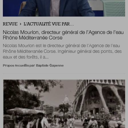
Boutique
REVUE
L'ACTUALITÉ VUE PAR...
Nicolas Mourlon,
directeur général de l’Agence de l’eau
Qui sommes-nous ?
Rhône Méditerranée Corse
Nicolas Mourlon est le directeur général de l’Agence de l’eau
Rhône Méditerranée Corse. Ingénieur général des ponts, des
eaux et des forêts, il a...
Nous contacter
Propos recueillis par
Baptiste Gapenne
Newsletter
Renseignez votre email afin de suivre l'actualité
de la transformation publique.