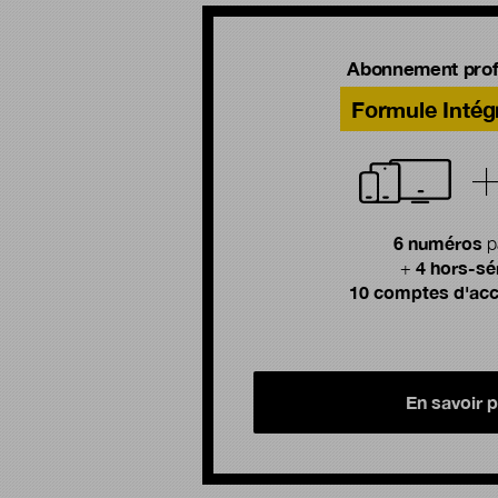
Abonnement prof
Formule Intég
6 numéros
p
4 hors-sé
+
10 comptes d'acc
En savoir p