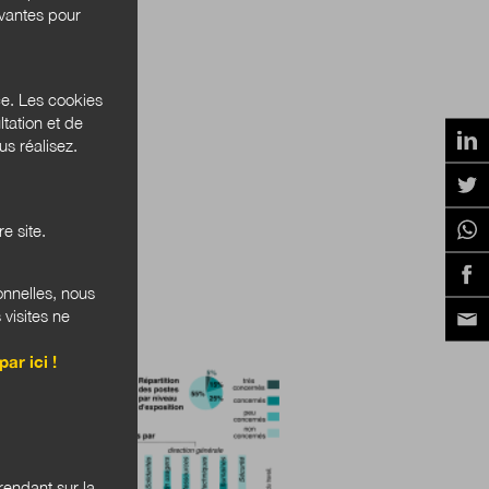
ivantes pour
ce. Les cookies
tation et de
s réalisez.
e site.
onnelles, nous
 visites ne
OSCOPIE
par ici !
endant sur la