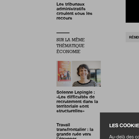
Les tribunaux
administratifs
croulent sous les
recours
RÉSI
SUR LA MÊME
THÉMATIQUE
ÉCONOMIE
Solenne Lepingle :
«Les difficultés de
recrutement dans la
territoriale sont
structurelles»
Travail
LES COOKIE
transfrontalier : la
grande ruée vers
Au-delà des co
l’étranger