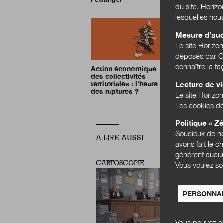
du site, Horiz
lesquelles nou
Mesure d’au
Le site Horizo
déposés par Go
connaître la f
Action économique
des collectivités
territoriales : l'heure
Lecture de v
des ruptures ?
Le site Horizon
Les cookies dé
Politique « Zé
Soucieux de no
A LIRE AUSSI
avons fait le c
génèrent aucun
CARTOSCOPIE
Vous voulez so
PERSONNAL
Vous pouvez ch