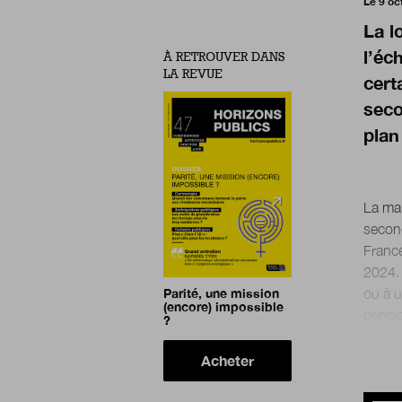
Le 9 oc
La l
l’éc
À RETROUVER DANS
LA REVUE
cert
seco
plan
La mai
second
France
2024. 
Parité, une mission
ou à u
(encore) impossible
?
Acheter