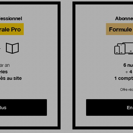
essionnel
Abonne
rale Pro
Formule 
6 n
ar an
ries
4
+
ès au site
1 compte
Offre rés
lus
En