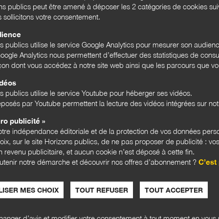
ons publics peut être amené à déposer les 2 catégories de cookies su
s sollicitons votre consentement.
dience
ns publics utilise le service Google Analytics pour mesurer son audien
ogle Analytics nous permettent d’effectuer des statistiques de consul
açon dont vous accédez à notre site web ainsi que les parcours que vou
idéos
s publics utilise le service Youtube pour héberger ses vidéos.
posés par Youtube permettent la lecture des vidéos intégrées sur notr
ro publicité »
tre indépendance éditoriale et de la protection de vos données pers
hoix, sur le site Horizons publics, de ne pas proposer de publicité : vos
 revenu publicitaire, et aucun cookie n’est déposé à cette fin.
CARTOSCOPIE
CART
utenir notre démarche et découvrir nos offres d’abonnement ?
C’est 
ISER MES CHOIX
TOUT REFUSER
TOUT ACCEPTER
anger d’avis et modifier votre consentement à tout moment en vous r