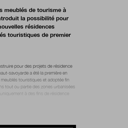
des meublés de tourisme à
ntroduit la possibilité pour
nouvelles résidences
tés touristiques de premier
struire pour des projets de résidence
e haut-savoyarde a été la première en
s meublés touristiques et adoptée fin
dans tout ou partie des zones urbanisées
 uniquement à des fins de résidence