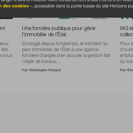
n des cookies
», accessible dans la partie basse du site Horizons pu
ent
Une foncière publique pour gérer
IAG et
l’immobilier de l’État
collec
ieux,
Envisagé depuis longtemps, le transfert du
Pour a
r des
parc immobilier de l’État à une agence
d’outi
ve sous
foncière chargée d’en assurer la gestion fait
emploi
l’objet de travaux...
du trav
Par
Christophe Plotard
Par
Chr
!