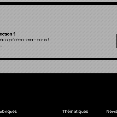
ection ?
uméros précédemment parus !
s.
ubriques
Thématiques
News