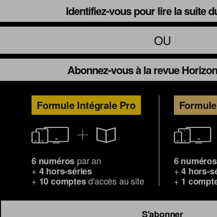
Identifiez-vous pour lire la suite 
OU
Abonnez-vous à la revue Horizon
Formule Intégrale Pro
Formule 
par an
6 numéros
6 numéros
+
+
4 hors-séries
4 hors-s
+
d'accès au site
+
10 comptes
1 compt
S'abonner