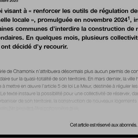
tobre 2025
oi visant à « renforcer les outils de régulation 
1
helle locale », promulguée en novembre 2024
, i
aines communes d’interdire la construction de 
ndaires. En quelques mois, plusieurs collectivi
 ont décidé d’y recourir.
rie de Chamonix n’attribuera désormais plus aucun permis de con
aire sur la quasi-totalité de son territoire. En mars dernier, la vill
 à mettre en œuvre l’article 5 de loi Le Meur, destinée à réguler le
Le texte instaure la possibilité pour une collectivité de réserver, 
rbaniser de son territoire, la construction de nouveaux logements
Cet article est réservé aux abonnés.