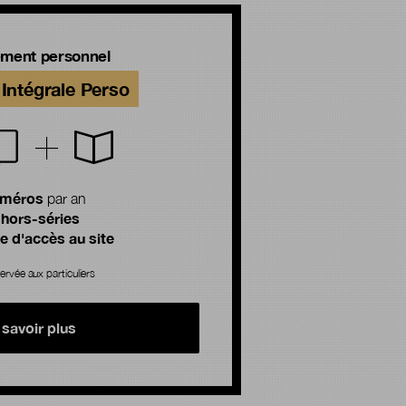
ment personnel
Intégrale Perso
uméros
par an
 hors-séries
 d'accès au site
ervée aux particuliers
 savoir plus