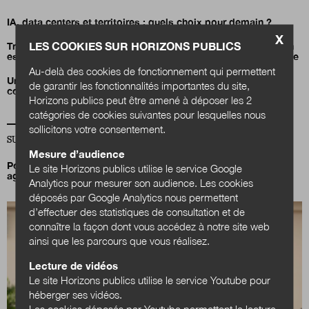
IA, data centers et territoires : quels choix pour demain ?
X
LES COOKIES SUR HORIZONS PUBLICS
Transition énergétique : comment la Fontaine d’Ouche à Dijon
est devenue le plus grand quartier à énergie positive de France
Au-delà des cookies de fonctionnement qui permettent
Un carnet d’inspiration pour déployer l’IA responsable en
de garantir les fonctionnalités importantes du site,
collectivités
Horizons publics peut être amené à déposer les 2
catégories de cookies suivantes pour lesquelles nous
sollicitons votre consentement.
SUR LA MÊME THÉMATIQUE SANTÉ-SOCIAL
Mesure d’audience
Pourquoi et comment prendre soin de la santé mentale des
Le site Horizons publics utilise le service Google
agents ?
Analytics pour mesurer son audience. Les cookies
déposés par Google Analytics nous permettent
d’effectuer des statistiques de consultation et de
connaître la façon dont vous accédez à notre site web
ainsi que les parcours que vous réalisez.
Lecture de vidéos
Le site Horizons publics utilise le service Youtube pour
héberger ses vidéos.
Les cookies déposés par Youtube permettent la lecture