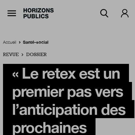
Navigation Principale
Horizons publics
Aller au contenu principal
Menu principal
Accueil
Santé-social
REVUE
Accueil
DOSSIER
« Le retex est un
Rubriques
premier pas vers
Thèmes
l’anticipation des
prochaines
Numéros