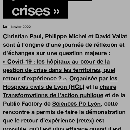
crises »
Boutique
Le 1 janvier 2022
Christian Paul, Philippe Michel et David Vallat
Qui sommes-nous ?
sont à l’origine d’une journée de réflexion et
d’échanges sur une question majeure :
Nous contacter
« Covid-19 : les hôpitaux au cœur de la
gestion de crise dans les territoires, quel
retour d’expérience ? »
. Organisée par
les
Newsletter
Hospices civils de Lyon (HCL)
et la
chaire
Transformations de l’action publique
et de la
Renseignez votre email afin de suivre l'actualité
de la transformation publique.
Public Factory de
Sciences Po Lyon
, cette
rencontre a permis de faire la démonstration
que le retour d’expérience (retex) est
possible, qu’il est plus efficace quand il est