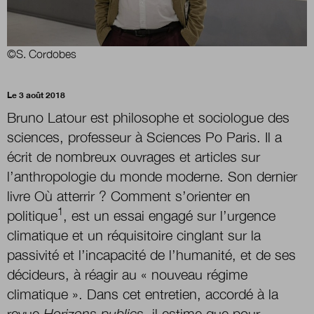
Nous suivre
sur Twitter
sur LinkedIn
sur 
©S. Cordobes
Le 3 août 2018
Bruno Latour est philosophe et sociologue des
sciences, professeur à Sciences Po Paris. Il a
écrit de nombreux ouvrages et articles sur
l’anthropologie du monde moderne. Son dernier
livre Où atterrir ? Comment s’orienter en
1
politique
, est un essai engagé sur l’urgence
climatique et un réquisitoire cinglant sur la
passivité et l’incapacité de l’humanité, et de ses
décideurs, à réagir au « nouveau régime
climatique ». Dans cet entretien, accordé à la
revue
Horizons publics
, il estime que pour