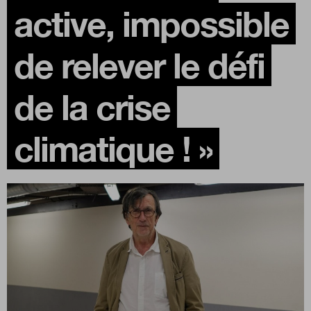
active, impossible
Boutique
de relever le défi
Qui sommes-nous ?
de la crise
climatique ! »
Nous contacter
Newsletter
Renseignez votre email afin de suivre l'actualité
de la transformation publique.