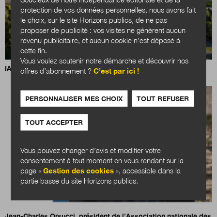
protection de vos données personnelles, nous avons fait
le choix, sur le site Horizons publics, de ne pas
proposer de publicité : vos visites ne génèrent aucun
revenu publicitaire, et aucun cookie n’est déposé à
cette fin.
Vous voulez soutenir notre démarche et découvrir nos
IA, data centers et territoires : quels choix pour demain ?
offres d’abonnement ?
C’est par ici !
PERSONNALISER MES CHOIX
TOUT REFUSER
TOUT ACCEPTER
Vous pouvez changer d’avis et modifier votre
consentement à tout moment en vous rendant sur la
page «
Gestion des cookies
», accessible dans la
partie basse du site Horizons publics.
Jean-Charles Orsucci, président de l’Association nationale des