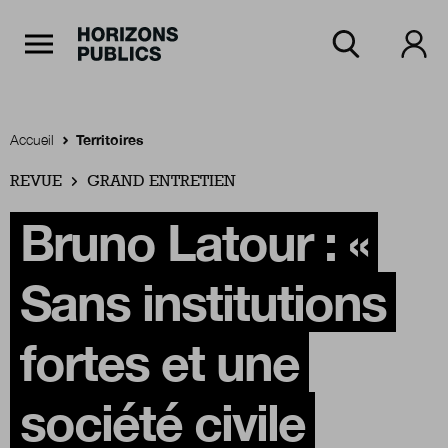
Navigation Principale
Horizons publics
Aller au contenu principal
Menu principal
Accueil
Territoires
REVUE
Accueil
GRAND ENTRETIEN
Bruno Latour : «
Rubriques
Sans institutions
Thèmes
fortes et une
société civile
Numéros