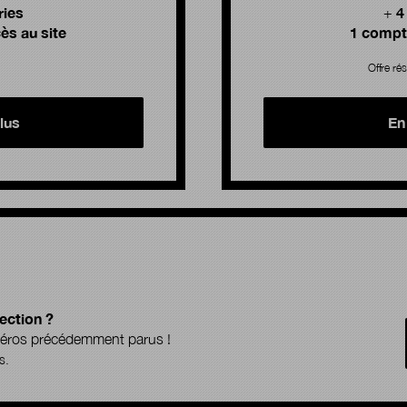
ries
4
+
ès au site
1 compte
Offre rés
lus
En
ection ?
uméros précédemment parus !
s.