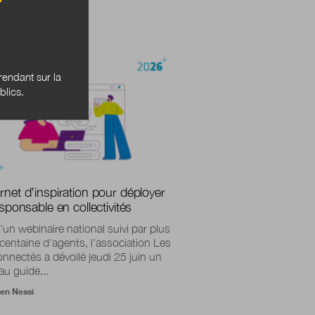
LITÉS
endant sur la
blics.
rnet d’inspiration pour déployer
esponsable en collectivités
’un webinaire national suivi par plus
centaine d’agents, l’association Les
onnectés a dévoilé jeudi 25 juin un
u guide...
ien Nessi