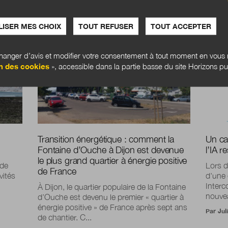
ISER MES CHOIX
TOUT REFUSER
TOUT ACCEPTER
ACTUALITÉS
ACTUA
anger d’avis et modifier votre consentement à tout moment en vous r
n des cookies
», accessible dans la partie basse du site Horizons pu
Transition énergétique : comment la
Un ca
Fontaine d’Ouche à Dijon est devenue
l’IA r
le plus grand quartier à énergie positive
 de
Lors d
de France
vités
d'une 
Interc
À Dijon, le quartier populaire de la Fontaine
nouvea
d’Ouche est devenu le premier « quartier à
énergie positive » de France après sept ans
Par
Jul
de chantier. C...