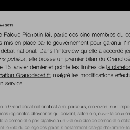
rier 2019
le Falque-Pierrotin fait partie des cinq membres du c
s mis en place par le gouvernement pour garantir l
débat national. Dans l'interview qu'elle a accordé jeu
ns publics
, elle brosse un premier bilan du Grand dé
e 15 janvier dernier et pointe les limites de l
a platef
tation Granddebat.fr
, malgré les modifications effec
n service.
e le Grand débat national est à mi-parcours, elle revient sur l'imp
ces régionales citoyennes qui doivent, selon elle, ouvrir la deuxi
e la démocratie participative à un vrai exercice de démocratie délibé
nt le rôle du collège des garants notamment chargé d'examiner le