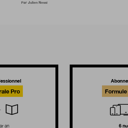
Par
Julien Nessi
!
essionnel
Abonne
rale Pro
Formule 
6 n
ar an