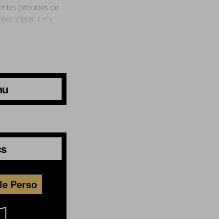
nt les principes de
ère d’État, il n'y
nu
cs
le Perso