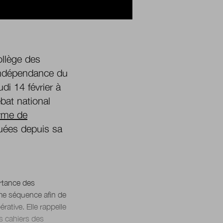
ollège des
'indépendance du
di 14 février à
bat national
orme de
tuées depuis sa
ortance des
ème séquence afin de
rative. Elle rappelle
s cahiers des