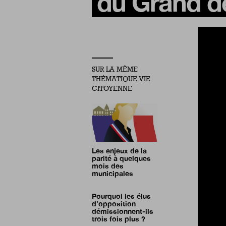
du Grand dé
SUR LA MÊME
THÉMATIQUE VIE
CITOYENNE
Les enjeux de la
parité à quelques
mois des
municipales
Pourquoi les élus
d’opposition
démissionnent-ils
trois fois plus ?