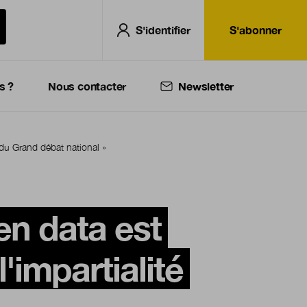
S'identifier
S'abonner
s ?
Nous contacter
Newsletter
é du Grand débat national »
pen data est
'impartialité