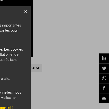
X
au site
és importantes
ivantes pour
ce. Les cookies
tation et de
s réalisez.
DÉMOCRATIE DÉLIBÉRATIVE
e site.
onnelles, nous
 visites ne
par ici !