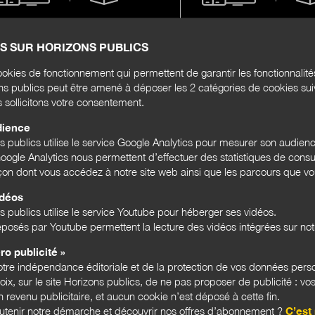
par an
par an
6 numéros
6 numéros
+
+
4 hors-séries
4 hors-séries
S SUR HORIZONS PUBLICS
+
d'accès au site
+
d'accès 
10 comptes
1 compte
okies de fonctionnement qui permettent de garantir les fonctionnalit
ons publics peut être amené à déposer les 2 catégories de cookies su
s sollicitons votre consentement.
S'abonner
dience
ns publics utilise le service Google Analytics pour mesurer son audien
ogle Analytics nous permettent d’effectuer des statistiques de consul
açon dont vous accédez à notre site web ainsi que les parcours que vou
idéos
DÉBAT NATIONAL
PARTICIPATION CITOYENNE
DÉMOCRATIE PARTICIPATIVE
s publics utilise le service Youtube pour héberger ses vidéos.
ES GILETS JAUNES
posés par Youtube permettent la lecture des vidéos intégrées sur notr
ro publicité »
tre indépendance éditoriale et de la protection de vos données pers
hoix, sur le site Horizons publics, de ne pas proposer de publicité : vos
 revenu publicitaire, et aucun cookie n’est déposé à cette fin.
utenir notre démarche et découvrir nos offres d’abonnement ?
C’est 