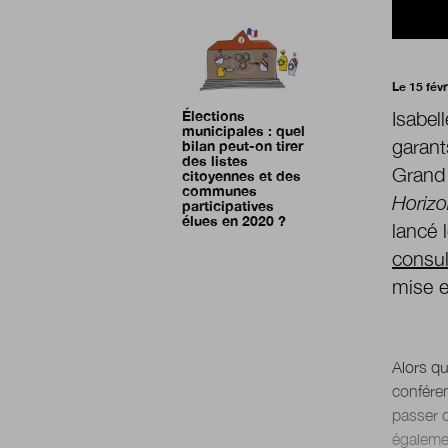
Le 15 fév
Isabel
Élections
municipales : quel
garant
bilan peut-on tirer
des listes
Grand 
citoyennes et des
communes
Horizo
participatives
élues en 2020 ?
lancé l
consul
mise e
Alors qu
conféren
passer d
égaleme