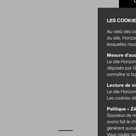
LES COOKIE
Au-delà des co
du site, Horiz
lesquelles nou
Mesure d’au
Le site Horizo
déposés par Go
connaître la f
Lecture de v
GRAND 
Le site Horizon
CRISE D
Les cookies dé
Politique « Zé
Soucieux de no
avons fait le c
génèrent aucun
Vous voulez so