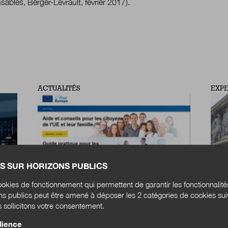
sables, Berger-Levrault, février 2017).
ACTUALITÉS
EXPE
S SUR HORIZONS PUBLICS
okies de fonctionnement qui permettent de garantir les fonctionnalit
ons publics peut être amené à déposer les 2 catégories de cookies su
Le portail numérique unique européen
Une 
s sollicitons votre consentement.
est ouvert
accé
de l
 des
Depuis le 12 décembre 2020, la
dience