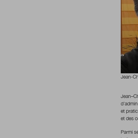
Jean-Ch
Jean–Cha
d’admini
et prati
et des co
Parmi s