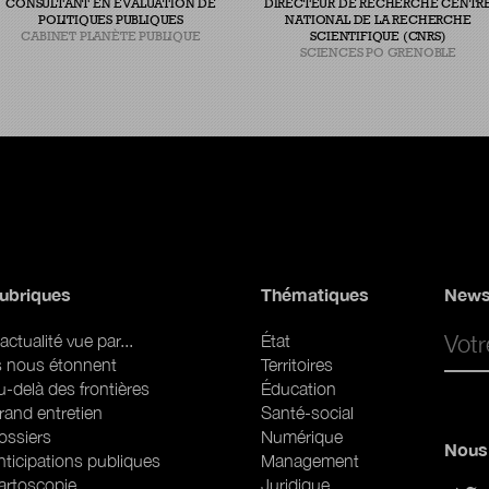
CONSULTANT EN ÉVALUATION DE
DIRECTEUR DE RECHERCHE CENTR
POLITIQUES PUBLIQUES
NATIONAL DE LA RECHERCHE
CABINET PLANÈTE PUBLIQUE
SCIENTIFIQUE (CNRS)
SCIENCES PO GRENOBLE
ubriques
Thématiques
News
Email 
actualité vue par...
État
ls nous étonnent
Territoires
u-delà des frontières
Éducation
rand entretien
Santé-social
ossiers
Numérique
Nous 
nticipations publiques
Management
artoscopie
Juridique