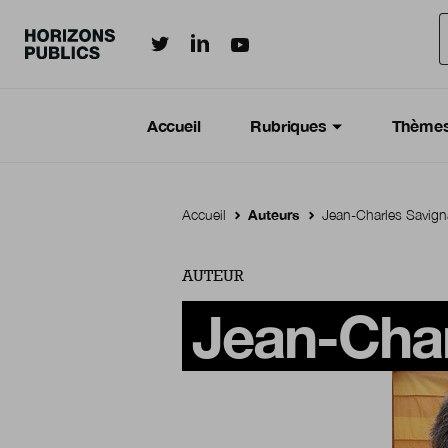
Horizonspublics.fr sur LinkedIn
Horizonspublics.fr sur Twitter
Horizonspublics.fr sur Youtub
Aller au contenu principal
Menu principal
Navigation Principale
Accueil
Rubriques
Thème
Accueil
Auteurs
Jean-Charles Savign
AUTEUR
Jean-Char