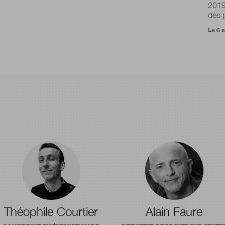
2019
des p
Le 6 
Théophile Courtier
Alain Faure