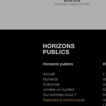
T CHERCHEUR EN INNOVATION
RÉDACTEUR
PUBLIQUE
LÉGIBASE COLLECTIVITÉS
Horizons publics
R
Accueil
L'
Numéros
I
S'abonner
A
Acheter un numéro
G
Qui sommes-nous ?
D
Rejoindre la communauté
A
C