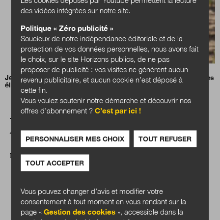
des vidéos intégrées sur notre site.
Politique « Zéro publicité »
Soucieux de notre indépendance éditoriale et de la
protection de vos données personnelles, nous avons fait
le choix, sur le site Horizons publics, de ne pas
proposer de publicité : vos visites ne génèrent aucun
Jean-Charles Orsucci, président de l’Association nationale des
revenu publicitaire, et aucun cookie n’est déposé à
élus des littoraux (ANEL)
cette fin.
Vous voulez soutenir notre démarche et découvrir nos
offres d’abonnement ?
C’est par ici !
A LIRE AUSSI
PERSONNALISER MES CHOIX
TOUT REFUSER
DOSSIER
TOUT ACCEPTER
Vous pouvez changer d’avis et modifier votre
consentement à tout moment en vous rendant sur la
page «
Gestion des cookies
», accessible dans la