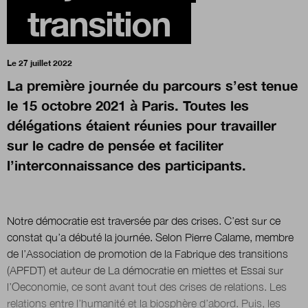
transition
Boutique
Le 27 juillet 2022
La première journée du parcours s’est tenue
Qui sommes-nous ?
le 15 octobre 2021 à Paris. Toutes les
délégations étaient réunies pour travailler
Nous contacter
sur le cadre de pensée et faciliter
l’interconnaissance des participants.
Newsletter
Notre démocratie est traversée par des crises. C’est sur ce
Renseignez votre email afin de suivre l'actualité
constat qu’a débuté la journée. Selon Pierre Calame, membre
de la transformation publique.
de l’Association de promotion de la Fabrique des transitions
(APFDT) et auteur de La démocratie en miettes et Essai sur
l’Oeconomie, ce sont avant tout des crises de relations. Les
relations entre l’humanité et la biosphère d’abord. Puis, les