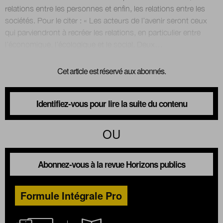
relations entre les personnes et enfin, les relations entre les
sociétés. Pour le citer : « Les acteurs de l’avenir seront ceux
Nous suivre
qui parviendront à recréer les relations, en particulier entre
sur Twitter
sur LinkedIn
sur 
Cet article est réservé aux abonnés.
Identifiez-vous pour lire la suite du contenu
OU
Abonnez-vous à la revue Horizons publics
Formule Intégrale Pro