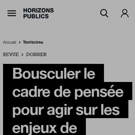
Navigation Principale
Horizons publics
Aller au contenu principal
Menu principal
Accueil
Territoires
REVUE
Accueil
DOSSIER
Bousculer le
Rubriques
cadre de pensée
Thèmes
pour agir sur les
enjeux de
Numéros