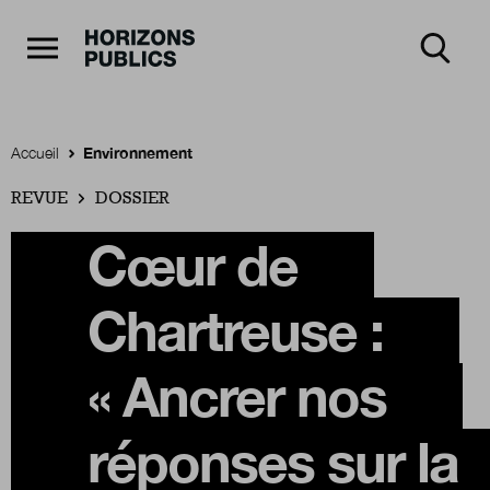
Navigation Principale
Horizons publics
Aller au contenu principal
Menu principal
Accueil
Environnement
REVUE
Accueil
DOSSIER
Cœur de
Rubriques
Chartreuse :
Thèmes
« Ancrer nos
réponses sur la
Numéros