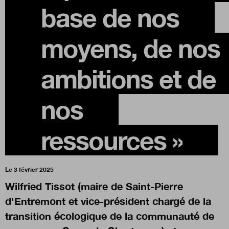
base de nos
Boutique
moyens, de nos
Qui sommes-nous ?
ambitions et de
nos
Nous contacter
ressources »
Newsletter
Renseignez votre email afin de suivre l'actualité de la
Le 3 février 2025
transformation publique.
Wilfried Tissot (maire de Saint-Pierre
d'Entremont et vice-président chargé de la
transition écologique de la communauté de