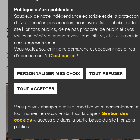
Politique « Zéro publicité »
Soucieux de notre indépendance éditoriale et de la protection
de vos données personnelles, nous avons fait le choix, sur le
Les transitions sociales et environnementales au sein
site Horizons publics, de ne pas proposer de publicité : vos
des collectivités : quels enjeux de transformation pour
visites ne génèrent aucun revenu publicitaire, et aucun cookie
les administrations ?
n’est déposé à cette fin.
Face aux limites planétaires dépassées et à des inégalités
Vous voulez soutenir notre démarche et découvrir nos offres
qui se creusent, les administrations doivent revoir leurs
d’abonnement ?
C’est par ici !
pratiques. Point de vue d’un...
Par un collectif de DGS
PERSONNALISER MES CHOIX
TOUT REFUSER
DOSSIER
TOUT ACCEPTER
Vous pouvez changer d’avis et modifier votre consentement à
tout moment en vous rendant sur la page «
Gestion des
cookies
», accessible dans la partie basse du site Horizons
publics.