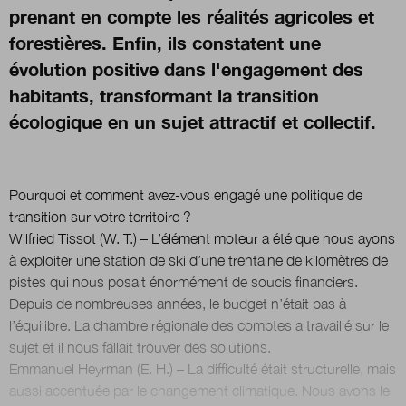
prenant en compte les réalités agricoles et
forestières. Enfin, ils constatent une
évolution positive dans l'engagement des
habitants, transformant la transition
écologique en un sujet attractif et collectif.
Pourquoi et comment avez-vous engagé une politique de
transition sur votre territoire ?
Wilfried Tissot (W. T.) – L’élément moteur a été que nous ayons
à exploiter une station de ski d’une trentaine de kilomètres de
pistes qui nous posait énormément de soucis financiers.
Depuis de nombreuses années, le budget n’était pas à
l’équilibre. La chambre régionale des comptes a travaillé sur le
sujet et il nous fallait trouver des solutions.
Emmanuel Heyrman (E. H.) – La difficulté était structurelle, mais
aussi accentuée par le changement climatique. Nous avons le