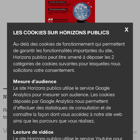
Nous suivre
sur Twitter
sur LinkedIn
sur 
X
LES COOKIES SUR HORIZONS PUBLICS
Quels services
Au-delà des cookies de fonctionnement qui permettent
publics en 2040 ?
de garantir les fonctionnalités importantes du site,
Horizons publics peut être amené à déposer les 2
Acheter
catégories de cookies suivantes pour lesquelles nous
sollicitons votre consentement.
Mesure d’audience
Le site Horizons publics utilise le service Google
Analytics pour mesurer son audience. Les cookies
NEWSLETTER
déposés par Google Analytics nous permettent
d’effectuer des statistiques de consultation et de
Renseignez votre email afin de suivre l'actualité de la
connaître la façon dont vous accédez à notre site web
transformation publique.
ainsi que les parcours que vous réalisez.
Email *
Lecture de vidéos
Le site Horizons publics utilise le service Youtube pour