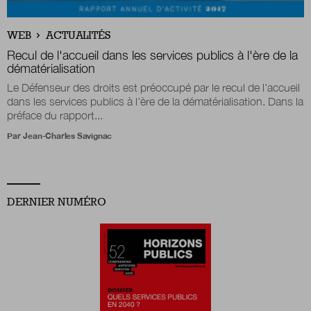
Boutique
WEB
ACTUALITÉS
Recul de l'accueil dans les services publics à l'ère de la
dématérialisation
Le Défenseur des droits est préoccupé par le recul de l'accueil
Qui sommes-nous ?
dans les services publics à l'ère de la dématérialisation. Dans la
préface du rapport...
Par
Jean-Charles Savignac
Nous contacter
Newsletter
DERNIER NUMÉRO
Renseignez votre email afin de suivre l'actualité
de la transformation publique.