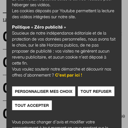
héberger ses vidéos.
Les cookies déposés par Youtube permettent la lecture
des vidéos intégrées sur notre site.
LES PLUS LUS
Politique « Zéro publicité »
Soucieux de notre indépendance éditoriale et de la
Les plans de transformation ministérielle sont
lancés
protection de vos données personnelles, nous avons fait
le choix, sur le site Horizons publics, de ne pas
proposer de publicité : vos visites ne génèrent aucun
revenu publicitaire, et aucun cookie n’est déposé à
Les territoires, l'avenir de l'éducation?
cette fin.
Vous voulez soutenir notre démarche et découvrir nos
offres d’abonnement ?
C’est par ici !
Les Fabriqu’cœurs d’habitat de la Gironde
PERSONNALISER MES CHOIX
TOUT REFUSER
TOUT ACCEPTER
Jacky Benhamou : « Nous sommes en
interdépendance avec le monde de l’entreprise
et de la recherche »
Vous pouvez changer d’avis et modifier votre
consentement à tout moment en vous rendant sur la