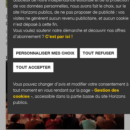
de vos données personnelles, nous avons fait le choix, sur le
site Horizons publics, de ne pas proposer de publicité : vos
Damien Butin : « Le plan de paysage est un vrai levier
visites ne génèrent aucun revenu publicitaire, et aucun cookie
pour penser le territoire différemment »
n’est déposé à cette fin.
Vous voulez soutenir notre démarche et découvrir nos offres
Ingénieur paysagiste de formation, Damien Butin est
d’abonnement ?
C’est par ici !
actuellement élève ingénieur en chef à l'Institut national des
études territoriales (Inet) –...
PERSONNALISER MES CHOIX
TOUT REFUSER
EXPERTISES
TOUT ACCEPTER
Vous pouvez changer d’avis et modifier votre consentement à
tout moment en vous rendant sur la page «
Gestion des
cookies
», accessible dans la partie basse du site Horizons
publics.