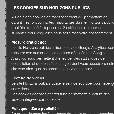
LES COOKIES SUR HORIZONS PUBLICS
Simon Chignard : « L’IA et la data ne sont plus des
sujets techniques, ce sont devenus de véritables
Au-delà des cookies de fonctionnement qui permettent de
marqueurs politiques »
garantir les fonctionnalités importantes du site, Horizons publi
peut être amené à déposer les 2 catégories de cookies
Durant les élections municipales, l’Observatoire
suivantes pour lesquelles nous sollicitons votre consentement.
indépendant Data Publica a analysé les programmes des
candidats sur le numérique, la data et l’IA...
Mesure d’audience
Propos recueillis par
Julien Nessi
Le site Horizons publics utilise le service Google Analytics pou
mesurer son audience. Les cookies déposés par Google
Analytics nous permettent d’effectuer des statistiques de
EXPERTISES
consultation et de connaître la façon dont vous accédez à notr
site web ainsi que les parcours que vous réalisez.
Lecture de vidéos
Le site Horizons publics utilise le service Youtube pour héberg
ses vidéos.
Les cookies déposés par Youtube permettent la lecture des
vidéos intégrées sur notre site.
Politique « Zéro publicité »
Soucieux de notre indépendance éditoriale et de la protection