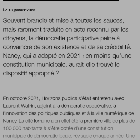
Le 13 janvier 2023
Boutique
Souvent brandie et mise
à toutes les sauces,
mais rarement traduite
en acte reconnu par les
citoyens, la démocratie participative peine à
Qui sommes-nous ?
convaincre de son existence et de sa crédibilité.
Nancy, qui a adopté en 2021 rien moins qu’une
constitution municipale, aurait-elle trouvé le
Nous contacter
dispositif approprié ?
Newsletter
En octobre 2021, Horizons publics s’était entretenu avec
Renseignez votre email afin de suivre l'actualité de la
Laurent Watrin, adjoint à la démocratie coopérative, à
transformation publique.
l’innovation des politiques publiques et à la ville numérique de
Nancy. La cité lorraine a en effet été la première ville de plus de
100 000 habitants à s’être dotée d’une constitution
municipale de démocratie locale, révisable chaque année. Une