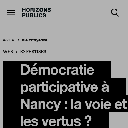
Navigation Principale
Horizons publics
Aller au contenu principal
Menu principal
Accueil
Vie citoyenne
WEB
Accueil
EXPERTISES
Démocratie
Rubriques
participative à
Thèmes
Nancy : la voie et
les vertus ?
Numéros