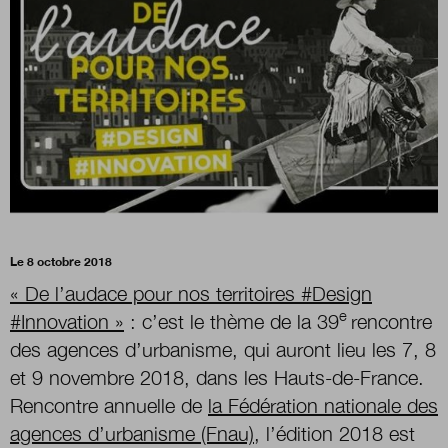
Boutique
Qui sommes-nous ?
Nous contacter
Le 8 octobre 2018
Newsletter
« De l’audace pour nos territoires #Design
e
#Innovation »
: c’est le thème de la 39
rencontre
Renseignez votre email afin de suivre l'actualité
des agences d’urbanisme, qui auront lieu les 7, 8
de la transformation publique.
et 9 novembre 2018, dans les Hauts-de-France.
Rencontre annuelle de
la Fédération nationale des
agences d’urbanisme (Fnau)
, l’édition 2018 est