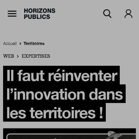
Navigation Principale
Horizons publics
Aller au contenu principal
Menu principal
Accueil
Territoires
WEB
Accueil
EXPERTISES
Il faut réinventer
Rubriques
l’innovation dans
Thèmes
les territoires !
Numéros