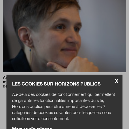
Anna Folke Larsen :
«Une mission, c’est comme un tour du
X
monde en voilier : beaucoup d’étapes, avant d’arriver à
LES COOKIES SUR HORIZONS PUBLICS
destination»
Au-delà des cookies de fonctionnement qui permettent
de garantir les fonctionnalités importantes du site,
Horizons publics peut être amené à déposer les 2
catégories de cookies suivantes pour lesquelles nous
sollicitons votre consentement.
Mesure d’audience