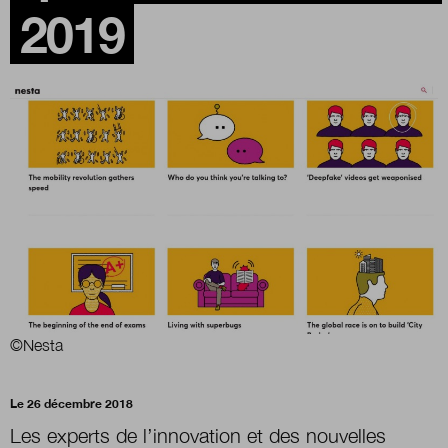
2019
Boutique
Qui sommes-nous ?
Nous contacter
Newsletter
Renseignez votre email afin de suivre l'actualité
©Nesta
de la transformation publique.
Le 26 décembre 2018
Les experts de l’innovation et des nouvelles