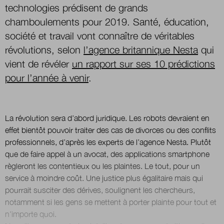
technologies prédisent de grands
chamboulements pour 2019. Santé, éducation,
Nous suivre
société et travail vont connaître de véritables
sur Twitter
sur LinkedIn
sur 
révolutions, selon
l’agence britannique Nesta
qui
vient de révéler
un rapport sur ses 10 prédictions
pour l’année à venir
.
La révolution sera d’abord juridique. Les robots devraient en
effet bientôt pouvoir traiter des cas de divorces ou des conflits
professionnels, d’après les experts de l’agence Nesta. Plutôt
que de faire appel à un avocat, des applications smartphone
règleront les contentieux ou les plaintes. Le tout, pour un
service à moindre coût. Une justice plus égalitaire mais qui
pourrait susciter des dérives, soulignent les chercheurs,
notamment si les gens se mettent à porter plainte pour tout et
n’importe quoi.