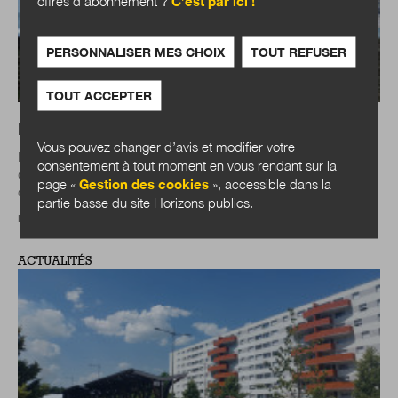
offres d’abonnement ?
C’est par ici !
PERSONNALISER MES CHOIX
TOUT REFUSER
TOUT ACCEPTER
Loi Littoral : un nouvel équilibre à trouver
Vous pouvez changer d’avis et modifier votre
Déblocage de l’action locale, posture de l’État
consentement à tout moment en vous rendant sur la
d’accompagnement des collectivités territoriales plutôt que
page «
Gestion des cookies
», accessible dans la
contrôleur sourcilleux, nécessité de...
partie basse du site Horizons publics.
Par
Philippe Guichardaz
ACTUALITÉS