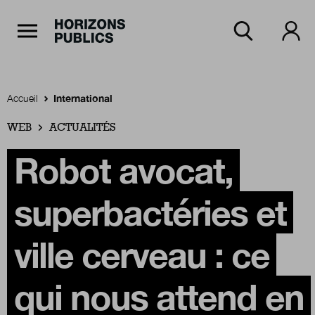
Navigation Principale
Horizons publics
Aller au contenu principal
Menu principal
Accueil
International
WEB
Accueil
ACTUALITÉS
Robot avocat,
Rubriques
superbactéries et
Thèmes
ville cerveau : ce
qui nous attend en
Numéros