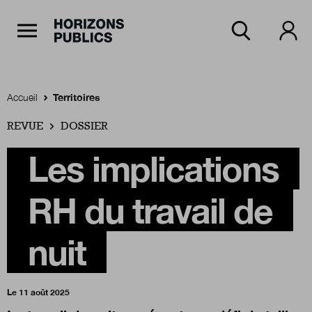
Navigation Principale
Horizons publics
Aller au contenu principal
Menu principal
Accueil
Territoires
REVUE
Accueil
DOSSIER
Les implications
Rubriques
RH du travail de
Thèmes
nuit
Numéros
Le 11 août 2025