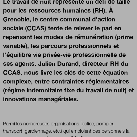
Le travail de nuit représente un défi de taille
pour les ressources humaines (RH). À
Boutique
Grenoble, le centre communal d’action
sociale (CCAS) tente de relever le pari en
repensant les modes de rémunération (prime
Qui sommes-nous ?
variable), les parcours professionnels et
l’équilibre vie privée-vie professionnelle de
ses agents. Julien Durand, directeur RH du
Nous contacter
CCAS, nous livre les clés de cette équation
complexe, entre contraintes réglementaires
Newsletter
(régime indemnitaire fixe du travail de nuit) et
innovations managériales.
Renseignez votre email afin de suivre l'actualité
de la transformation publique.
Parmi les nombreuses organisations (police, pompier,
transport, gardiennage, etc.) qui emploient des personnels la