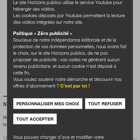
Le site Horizons publics utilise le service Youtube pour
héberger ses vidéos.
Les cookies déposés par Youtube permettent la lecture
des vidéos intégrées sur notre site.
Politique « Zéro publicité »
Soucieux de notre indépendance éditoriale et de la
protection de vos données personnelles, nous avons fait
Quels services
le choix, sur le site Horizons publics, de ne pas
publics en 2040 ?
proposer de publicité : vos visites ne génèrent aucun
revenu publicitaire, et aucun cookie n’est déposé à
Acheter
cette fin.
Vous voulez soutenir notre démarche et découvrir nos
offres d’abonnement ?
C’est par ici !
PERSONNALISER MES CHOIX
TOUT REFUSER
NEWSLETTER
Renseignez votre email afin de suivre l'actualité de la
TOUT ACCEPTER
transformation publique.
Email *
Vous pouvez changer d’avis et modifier votre