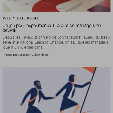
Nous suivre
WEB
EXPERTISES
sur Twitter
sur LinkedIn
sur 
Un jeu pour expérimenter 6 profils de managers en
devenir
Depuis les travaux pionniers de John P. Kotter, auteur du best-
seller international Leading Change, on sait que les managers
jouent un rôle clef dans...
Propos recueillis par
Julien Nessi