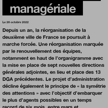
managériale
Boutique
Le 28 octobre 2022
Depuis un an, la réorganisation de la
Qui sommes-nous ?
deuxième ville de France se poursuit à
marche forcée. Une réorganisation marquée
Nous contacter
par le renouvellement des équipes,
notamment en haut de l’organigramme avec
la mise en place de sept nouvelles directions
Newsletter
générales adjointes, en lieu et place des 13
DGA précédentes. Le projet d’administration
Renseignez votre email afin de suivre l'actualité de la
transformation publique.
décline également le principe de « la symétrie
des attentions » avec l’objectif d’embarquer
le plus d’agents possibles en un temps
record de six mois, entre mars et