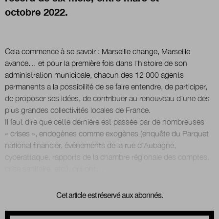
octobre 2022.
Nous suivre
sur Twitter
sur Linke
Cela commence à se savoir : Marseille change, Marseille
avance… et pour la première fois dans l’histoire de son
administration municipale, chacun des 12 000 agents
permanents a la possibilité de se faire entendre, de participer,
de proposer ses idées, de contribuer au renouveau d’une des
plus grandes collectivités locales de France.
Il faut dire que cette dernière est passée par de nombreuses
« crises », endogènes comme exogènes (enquête du Parquet
national financier, événements de la rue d’Aubagne,
cyberattaque, rapports de la chambre régionale des comptes,
Cet article est réservé aux abonnés.