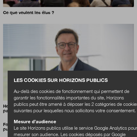
Ce que veulent les élus ?
LES COOKIES SUR HORIZONS PUBLICS
Au-delà des cookies de fonctionnement qui permettent de
garantir les fonctionnalités importantes du site, Horizons
publics peut être amené à déposer les 2 catégories de cookie
Henri Bergeron :
«La compétence sociale est cruciale pour
suivantes pour lesquelles nous sollicitons votre consentement.
passer à l’échelle une innovation.»
Mesure d’audience
Former pour transformer : le grand chantier des compétences
Le site Horizons publics utilise le service Google Analytics pou
publiques
mesurer son audience. Les cookies déposés par Google