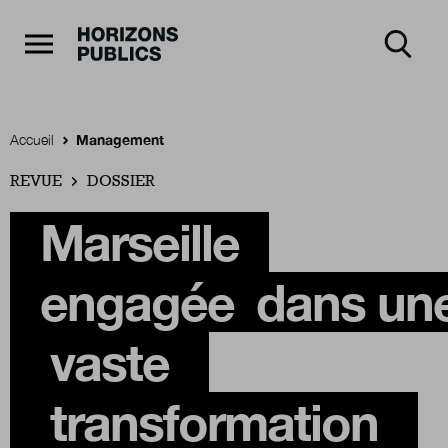
Navigation Principale
Horizons publics
Aller au contenu principal
Menu principal
Accueil
Management
REVUE
Accueil
DOSSIER
Marseille
Rubriques
engagée
dans un
Thèmes
vaste
transformation
Numéros