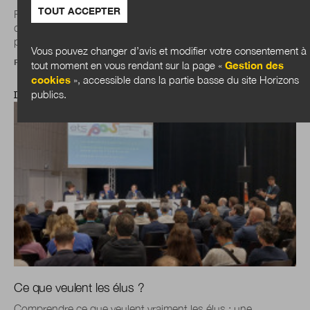
TOUT ACCEPTER
Face aux limites planétaires dépassées et à des inégalités
qui se creusent, les administrations doivent revoir leurs
pratiques. Point de vue d’un...
Vous pouvez changer d’avis et modifier votre consentement à
Par un collectif de DGS
tout moment en vous rendant sur la page «
Gestion des
cookies
», accessible dans la partie basse du site Horizons
publics.
DOSSIER
Ce que veulent les élus ?
Comprendre ce que veulent vraiment les élus : une