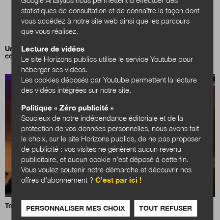
statistiques de consultation et de connaître la façon dont
vous accédez à notre site web ainsi que les parcours
que vous réalisez.
Lecture de vidéos
Un carnet d’inspiration pour déployer l’IA responsable en
collectivités
Le site Horizons publics utilise le service Youtube pour
héberger ses vidéos.
Les cookies déposés par Youtube permettent la lecture
des vidéos intégrées sur notre site.
Politique « Zéro publicité »
Soucieux de notre indépendance éditoriale et de la
protection de vos données personnelles, nous avons fait
le choix, sur le site Horizons publics, de ne pas proposer
de publicité : vos visites ne génèrent aucun revenu
publicitaire, et aucun cookie n’est déposé à cette fin.
Vous voulez soutenir notre démarche et découvrir nos
offres d’abonnement ?
C’est par ici !
Tour d’horizon des IA métiers dans l’Etat
PERSONNALISER MES CHOIX
TOUT REFUSER