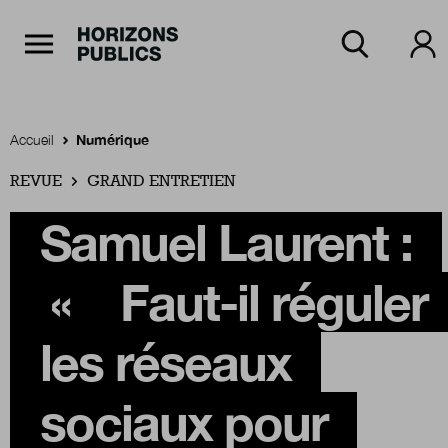
Navigation Principale
Horizons publics
Aller au contenu principal
Menu principal
Accueil
Numérique
REVUE
Accueil
GRAND ENTRETIEN
Samuel Laurent :
Rubriques
«
Faut-il réguler
Thèmes
les réseaux
sociaux pour
Numéros