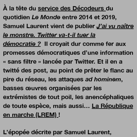
À la tête du
service des Décodeurs
du
quotidien
Le Monde
entre 2014 et 2019,
Nous suivre
sur Twitter
sur LinkedIn
sur
Samuel Laurent vient de publier
J’ai vu naître
le monstre. Twitter va-t-il tuer la
démocratie ?
Il croyait dur comme fer aux
promesses démocratiques d’une information
« sans filtre » lancée par Twitter. Et il en a
twitté des post, au point de prêter le flanc au
pire du réseau, les attaques
ad hominem
,
basses œuvres organisées par les
extrémistes de tout poil, les anencéphaliques
de toute espèce, mais aussi…
La République
en marche (LREM)
!
L’épopée décrite par Samuel Laurent,