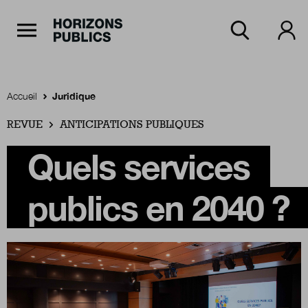
Navigation Principale
Horizons publics
Aller au contenu principal
Menu principal
Accueil
Juridique
REVUE
Accueil
ANTICIPATIONS PUBLIQUES
Quels services
Rubriques
publics en 2040 ?
Thèmes
Numéros