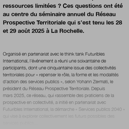
ressources limitées ? Ces questions ont été
au centre du séminaire annuel du Réseau
Nous suivre
sur Twitter
sur LinkedIn
sur
Prospective Territoriale qui s’est tenu les 28
et 29 août 2025 à La Rochelle.
Organisé en partenariat avec le think tank Futuribles
International, l’événement a réuni une soixantaine de
participants, dont une cinquantaine issue des collectivités
territoriales pour « repenser le rôle, la forme et les modalités
d’action des services publics », selon Yohann Zermati, le
président du Réseau Prospective Territoriale. Depuis
mars 2025, ce réseau, qui rassemble des praticiens de la
prospective en collectivité, a initié en partenariat avec
Futuribles International, la démarche « Services publics 2040 »
qui vise à explorer collectivement les futurs possibles des