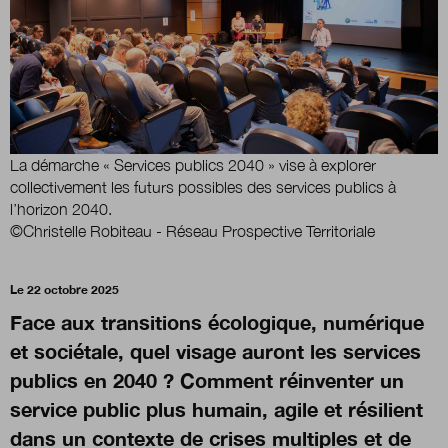
Boutique
Qui sommes-nous ?
La démarche « Services publics 2040 » vise à explorer
collectivement les futurs possibles des services publics à
Nous contacter
l’horizon 2040.
©Christelle Robiteau - Réseau Prospective Territoriale
Newsletter
Le 22 octobre 2025
Face aux transitions écologique, numérique
Renseignez votre email afin de suivre l'actualité
et sociétale, quel visage auront les services
de la transformation publique.
publics en 2040 ? Comment réinventer un
service public plus humain, agile et résilient
dans un contexte de crises multiples et de