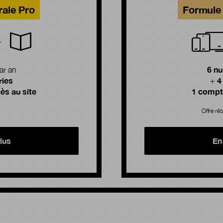
rale Pro
Formule 
6 n
ar an
ries
4
+
ès au site
1 compte
Offre rés
lus
En