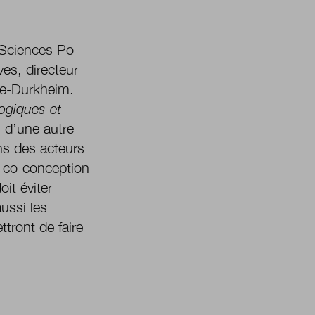
 Sciences Po
ves, directeur
le-Durkheim.
logiques et
s d’une autre
ons des acteurs
o co-conception
it éviter
aussi les
ttront de faire