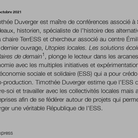
octobre 2021
thée Duverger est maître de conférences associé à
eaux, historien, spécialiste de l’histoire des alternati
a chaire TerrESS et chercheur associé au centre Émi
dernier ouvrage,
Utopies locales. Les solutions éco
1
daires
de demain
,
plonge le lecteur dans les arcane
nomie
avec les multiples initiatives et expérimentati
’économie
sociale et solidaire (ESS) qui a pour créd
o-production.
Timothée Duverger estime que l’ESS do
tre-soi et travailler avec les collectivités locales mais 
eprises afin de se fédérer
autour de projets qui perme
ger une véritable République
de l’ESS.
xpress