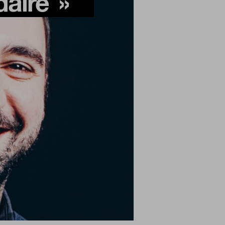
daire
»