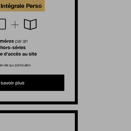
Intégrale Perso
uméros
par an
 hors-séries
 d'accès au site
ervée aux particuliers
 savoir plus