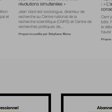
révolutions simultanées »
: « L’
consei
ition
Jean Viard est sociologue, directeur de
pal et
recherche au Centre national de la
Cent j
recherche scientifique (CNRS) et Centre de
bâtir. 
recherches politiques de...
le déb
haute v
Propos recueillis par
Stéphane Menu
Propos 
!
essionnel
Abonne