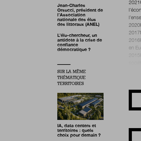
2021C
Jean-Charles
l’éco
Orsucci, président de
l’Association
l’ens
nationale des élus
des littoraux (ANEL)
2020R
2017M
L’élu-chercheur, un
2016P
antidote à la crise de
confiance
en Eu
démocratique ?
2015P
SUR LA MÊME
THÉMATIQUE
TERRITOIRES
IA, data centers et
territoires : quels
choix pour demain ?