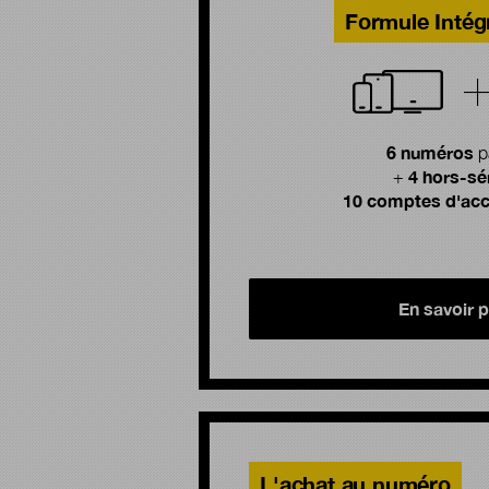
Formule Intég
6 numéros
p
4 hors-sé
+
10 comptes d'acc
En savoir p
L'achat au numéro