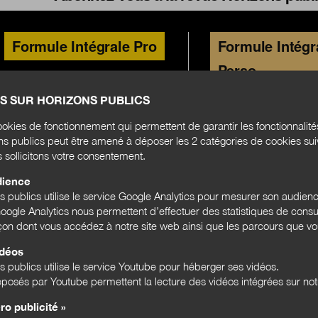
Formule Intégrale Pro
Formule Intégr
Perso
S SUR HORIZONS PUBLICS
par an
6 numéros
okies de fonctionnement qui permettent de garantir les fonctionnalit
+
4 hors-séries
ons publics peut être amené à déposer les 2 catégories de cookies su
par an
6 numéros
+
d'accès au
10 comptes
s sollicitons votre consentement.
+
4 hors-séries
site
+
d'accès
1 compte
dience
ns publics utilise le service Google Analytics pour mesurer son audien
ogle Analytics nous permettent d’effectuer des statistiques de consul
açon dont vous accédez à notre site web ainsi que les parcours que vou
S'abonner
idéos
s publics utilise le service Youtube pour héberger ses vidéos.
posés par Youtube permettent la lecture des vidéos intégrées sur notr
ro publicité »