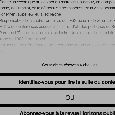
onseiller technique au cabinet du maire de Bordeaux, en charge 
nomie, de l’emploi, de la démocratie permanente, de la vie associati
eignement supérieur et la recherche
esponsable de la chaire Territoires de l’ESS au sein de Science
aître de conférences associé à l’Institut d’études politiques de 
arution L’Économie sociale et solidaire. Une histoire de la société 
rope de 1968 à nos jours3
ublication de L’émergence de l’économie sociale et solidaire. Une 
Cet article est réservé aux abonnés.
Identifiez-vous pour lire la suite du cont
OU
Abonnez-vous à la revue Horizons publ