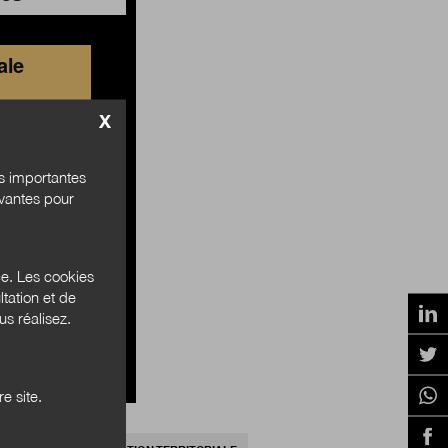
ale
X
és importantes
ivantes pour
 au site
ce. Les cookies
tation et de
s réalisez.
e site.