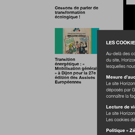
Cessons de parler de
transformation
écologique !
LES COOKIE
Au-delà des co
du site, Horiz
Transition
énergétique : «
lesquelles nou
Mobilisation générale
» à Dijon pour la 27e
Mesure d’au
édition des Assises
Européennes
Le site Horizo
déposés par Go
connaître la f
Lecture de v
Le site Horizon
Les cookies dé
Politique « Zé