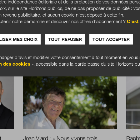
OMIE SOCIALE ET SOLIDAIRE
MOUVEMENT COOPÉRATIF
TRANSFORMATIO
tre indépendance éditoriale et de la protection de vos données pers
hoix, sur le site Horizons publics, de ne pas proposer de publicité : vos
NSFORMATION ÉCONOMIQUE
 revenu publicitaire, et aucun cookie n’est déposé à cette fin.
utenir notre démarche et découvrir nos offres d’abonnement ?
C’est 
ISER MES CHOIX
TOUT REFUSER
TOUT ACCEPTER
anger d’avis et modifier votre consentement à tout moment en vous r
n des cookies
», accessible dans la partie basse du site Horizons pu
GRAND ENTRETIEN
GRAND
t
Jean Viard :
« Nous vivons trois
Rapha