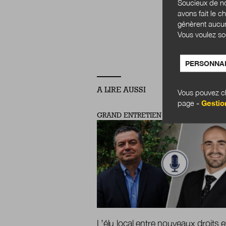
ECON
Soucieux de no
avons fait le c
TRA
génèrent aucun
Vous voulez so
PERSONNAL
A LIRE AUSSI
Vous pouvez ch
page «
Gestio
GRAND ENTRETIEN
L’élu local entre nouveaux droits e