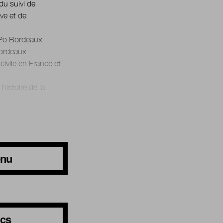
du suivi de
ve et de
s Po Bordeaux
Bordeaux
civile en France et
histoire de la
enu
ics