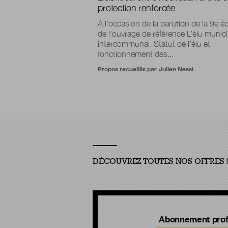
protection renforcée
À l’occasion de la parution de la 9e éd
de l’ouvrage de référence L’élu munici
intercommunal. Statut de l’élu et
fonctionnement des...
Propos recueillis par
Julien Nessi
DÉCOUVREZ TOUTES NOS OFFRES 
Abonnement prof