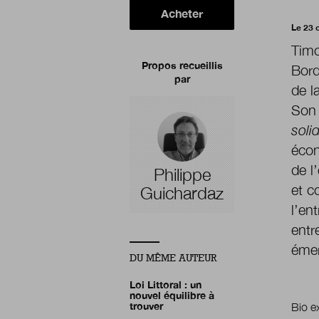
Acheter
Le 23 
Timo
Propos recueillis
Bord
par
de l
Son 
soli
éco
de l
Philippe
et c
Guichardaz
l’en
entr
émer
DU MÊME AUTEUR
Loi Littoral : un
nouvel équilibre à
trouver
Bio e