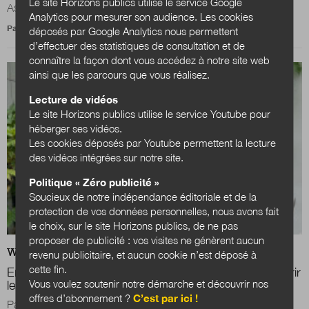
Le site Horizons publics utilise le service Google
Assises Européennes de la...
Analytics pour mesurer son audience. Les cookies
Par
Julien Nessi
déposés par Google Analytics nous permettent
d’effectuer des statistiques de consultation et de
connaître la façon dont vous accédez à notre site web
ainsi que les parcours que vous réalisez.
Lecture de vidéos
Le site Horizons publics utilise le service Youtube pour
héberger ses vidéos.
Les cookies déposés par Youtube permettent la lecture
des vidéos intégrées sur notre site.
Politique « Zéro publicité »
Soucieux de notre indépendance éditoriale et de la
protection de vos données personnelles, nous avons fait
le choix, sur le site Horizons publics, de ne pas
proposer de publicité : vos visites ne génèrent aucun
WEB
ACTUALITÉS
revenu publicitaire, et aucun cookie n’est déposé à
cette fin.
Emmanuel Cunchinabe : « Un Carrefour pour découvrir
Vous voulez soutenir notre démarche et découvrir nos
les métiers émergents de la transition énergétique »
offres d’abonnement ?
C’est par ici !
Parallèlement aux Assises européennes de la transition