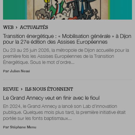
Nous suivre
sur Twitter
sur LinkedIn
sur 
WEB
ACTUALITÉS
Transition énergétique : « Mobilisation générale » à Dijon
pour la 27e édition des Assises Européennes
Du 23 au 25 juin 2026, la métropole de Dijon accueille pour la
première fois les Assises Européennes de la Transition
Énergétique. Sous le mot d’ordre...
Par
Julien Nessi
REVUE
ILS NOUS ÉTONNENT
Le Grand Annecy veut en finir avec le fioul
En 2024, le Grand Annecy a lancé son Lab d’innovation
publique. Quelques mois plus tard, la première initiative était
portée sur les fonts baptismaux...
Par
Stéphane Menu