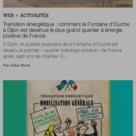
Boutique
WEB
ACTUALITÉS
Transition énergétique : comment la Fontaine d’Ouche
à Dijon est devenue le plus grand quartier à énergie
positive de France
Qui sommes-nous ?
À Dijon, le quartier populaire de la Fontaine d’Ouche est
devenu le premier « quartier à énergie positive » de France
après sept ans de chantier. C...
Nous contacter
Par
Julien Nessi
Newsletter
Renseignez votre email afin de suivre l'actualité
de la transformation publique.