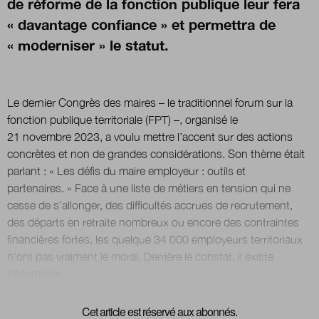
de réforme de la fonction publique leur fera
« davantage confiance » et permettra de
« moderniser » le statut.
Le dernier Congrès des maires – le traditionnel forum sur la
fonction publique territoriale (FPT) –, organisé le
21 novembre 2023, a voulu mettre l’accent sur des actions
concrètes et non de grandes considérations. Son thème était
parlant : « Les défis du maire employeur : outils et
partenaires. » Face à une liste de métiers en tension qui ne
cesse de s’allonger, des difficultés accrues de recrutement,
des départs en retraite nombreux ou encore des contraintes
financières fortes, les quelque 34 000 employeurs territoriaux
n’ont pas vraiment le moral. Derrière le constat, il existe
Cet article est réservé aux abonnés.