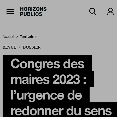
Navigation Principale
Horizons publics
Aller au contenu principal
Menu principal
Accueil
Territoires
REVUE
Accueil
DOSSIER
Congres des
Rubriques
maires 2023 :
Thèmes
l’urgence de
redonner du sens
Numéros