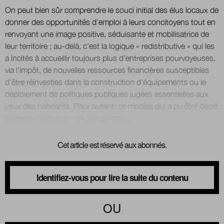
On peut bien sûr comprendre le souci initial des élus locaux de
donner des opportunités d’emploi à leurs concitoyens tout en
Nous suivre
renvoyant une image positive, séduisante et mobilisatrice de
sur Twitter
sur LinkedIn
sur 
leur territoire ; au-delà, c’est la logique « redistributive » qui les
a incités à accueillir toujours plus d’entreprises pourvoyeuses,
via l’impôt, de nouvelles ressources financières susceptibles
d’être réinvesties dans la construction d’équipements ou le
déploiement de politiques publiques jugées essentielles aux
yeux des habitants. Pour autant, ce modèle qui a pu être décrit
Cet article est réservé aux abonnés.
Identifiez-vous pour lire la suite du contenu
OU