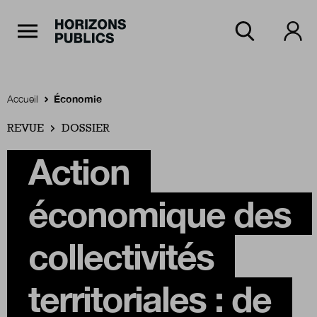
Navigation Principale
Horizons publics
Aller au contenu principal
Menu principal
Accueil
Économie
REVUE
Accueil
DOSSIER
Action
Rubriques
économique des
Thèmes
collectivités
territoriales : de
Numéros