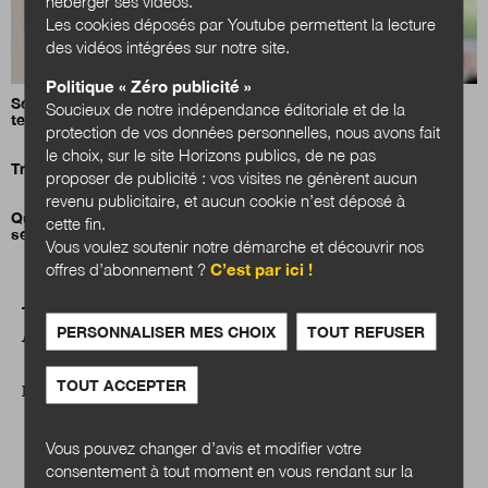
héberger ses vidéos.
Les cookies déposés par Youtube permettent la lecture
des vidéos intégrées sur notre site.
Politique « Zéro publicité »
Solenne Lepingle : «Les difficultés de recrutement dans la
Soucieux de notre indépendance éditoriale et de la
territoriale sont structurelles»
protection de vos données personnelles, nous avons fait
le choix, sur le site Horizons publics, de ne pas
Travail transfrontalier : la grande ruée vers l’étranger
proposer de publicité : vos visites ne génèrent aucun
revenu publicitaire, et aucun cookie n’est déposé à
Quand des communes ferment la porte aux résidences
cette fin.
secondaires
Vous voulez soutenir notre démarche et découvrir nos
offres d’abonnement ?
C’est par ici !
PERSONNALISER MES CHOIX
TOUT REFUSER
A LIRE AUSSI
TOUT ACCEPTER
DOSSIER
Vous pouvez changer d’avis et modifier votre
consentement à tout moment en vous rendant sur la