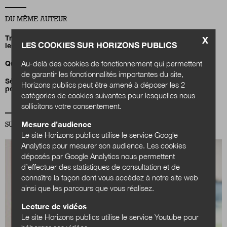
DU MÊME AUTEUR
Transition écologique : pour un nouveau pacte entre l’État et
X
LES COOKIES SUR HORIZONS PUBLICS
les collectivités !
Au-delà des cookies de fonctionnement qui permettent
Quand la bifurcation écologique bouscule l’action publique
de garantir les fonctionnalités importantes du site,
Sébastien Miossec : «Faire du ZAN un projet d’aménagement
Horizons publics peut être amené à déposer les 2
pour mon territoire»
catégories de cookies suivantes pour lesquelles nous
sollicitons votre consentement.
Mesure d’audience
SUR LA MÊME THÉMATIQUE ÉCONOMIE
Le site Horizons publics utilise le service Google
Analytics pour mesurer son audience. Les cookies
déposés par Google Analytics nous permettent
d’effectuer des statistiques de consultation et de
connaître la façon dont vous accédez à notre site web
ainsi que les parcours que vous réalisez.
Lecture de vidéos
Le site Horizons publics utilise le service Youtube pour