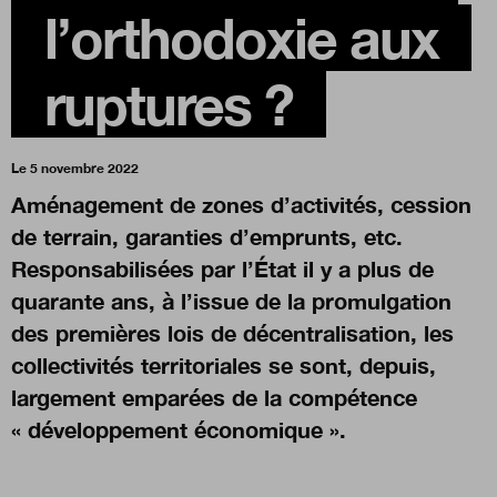
l’orthodoxie aux
Boutique
ruptures ?
Qui sommes-nous ?
Le 5 novembre 2022
Aménagement de zones d’activités, cession
Nous contacter
de terrain, garanties d’emprunts, etc.
Responsabilisées par l’État il y a plus de
quarante ans, à l’issue de la promulgation
Newsletter
des premières lois de décentralisation, les
collectivités territoriales se sont, depuis,
Renseignez votre email afin de suivre l'actualité
de la transformation publique.
largement emparées de la compétence
« développement économique ».