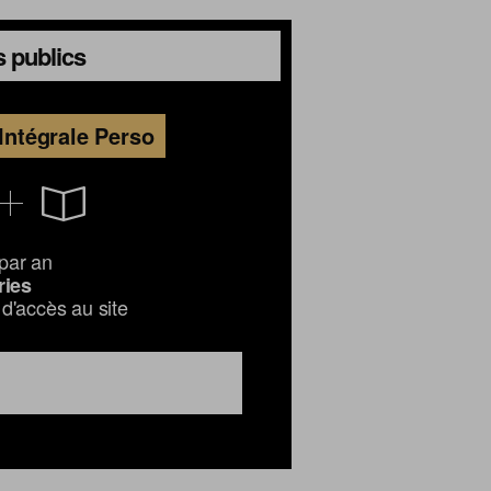
 publics
Intégrale Perso
par an
ries
d'accès au site