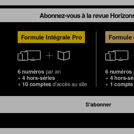
Abonnez-vous à la revue Horizons
Formule Intégrale Pro
Formule 
par an
6 numéros
6 numéros
+
+
4 hors-séries
4 hors-sé
+
d'accès au site
+
10 comptes
1 compte
S'abonner