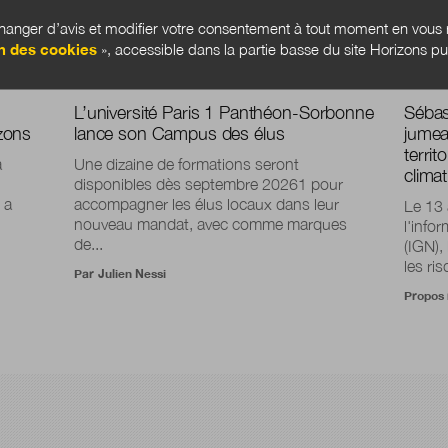
anger d’avis et modifier votre consentement à tout moment en vous r
n des cookies
», accessible dans la partie basse du site Horizons pu
L’université Paris 1 Panthéon-Sorbonne
Sébas
zons
lance son Campus des élus
jumea
terri
a
Une dizaine de formations seront
clima
disponibles dès septembre 20261 pour
 a
accompagner les élus locaux dans leur
Le 13 a
nouveau mandat, avec comme marques
l'info
de...
(IGN),
les ris
Par
Julien Nessi
Propos 