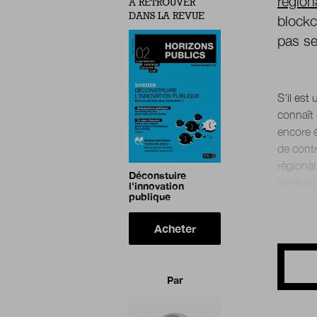
région
À RETROUVER
DANS LA REVUE
blockc
pas s
S’il est
connaît 
encore 
de contr
régional
Déconstuire
l'innovation
publique
Acheter
Par