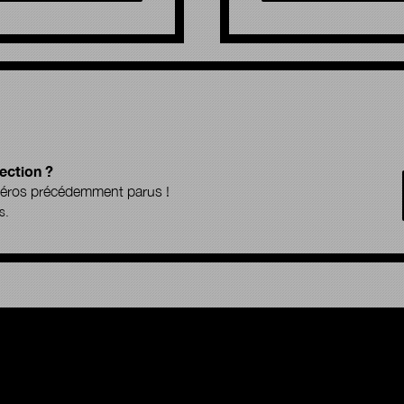
ection ?
uméros précédemment parus !
s.