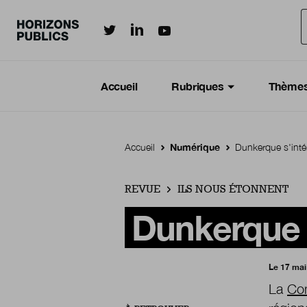
Horizonspublics.fr sur LinkedIn
Horizonspublics.fr sur Twitter
Horizonspublics.fr sur Youtub
Aller au contenu principal
Menu principal
Navigation Principale
Accueil
Rubriques
Thème
Accueil
Numérique
Dunkerque s'inté
REVUE
ILS NOUS ÉTONNENT
Dunkerque s
Le 17 mai
La
Co