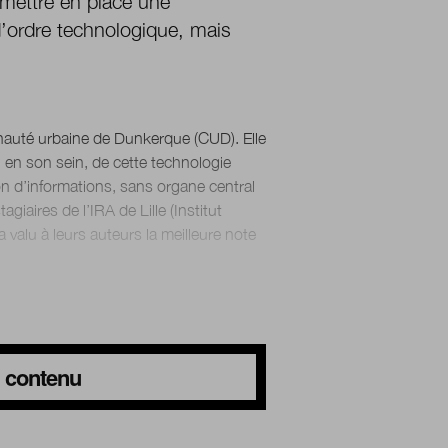
 mettre en place une
 d’ordre technologique, mais
mmunauté urbaine de Dunkerque (CUD). Elle
, en son sein, de cette technologie
n d’informations, sans organe central
giaires de l’IRA de Lille (Institut
 valu à leurs auteurs la meilleure note
du contenu