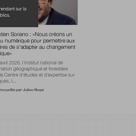
endant sur la
blics.
tien Soriano :
«
Nous créons un
u numérique pour permettre aux
toires de s'adapter au changement
tique
»
vril 2026, l’Institut national de
rmation géographique et forestière
 le Centre d'études et d'expertise sur
ques, l...
recueillis par
Julien Nessi