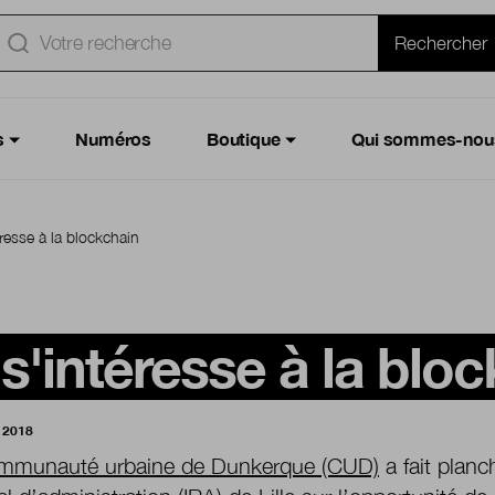
e
Rechercher
s
Numéros
Boutique
Qui sommes-nou
resse à la blockchain
'intéresse à la blo
 2018
mmunauté urbaine de Dunkerque (CUD)
a fait planc