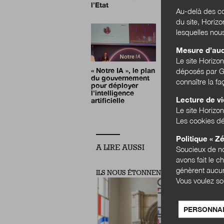
l’Etat
Au-delà des co
du site, Horiz
lesquelles nou
Mesure d’au
Le site Horizo
« Notre IA », le plan
déposés par Go
du gouvernement
connaître la f
pour déployer
l'intelligence
Lecture de v
artificielle
Le site Horizon
Les cookies dé
Politique « Zé
A LIRE AUSSI
Soucieux de no
avons fait le c
génèrent aucun
ILS NOUS ÉTONNENT
Vous voulez so
PERSONNAL