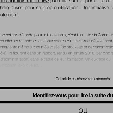
al d’administration (IRA)
de Lille sur l’opportunité de
hain privée pour sa propre utilisation. Une initiative
eulement.
 une collectivité prête pour la blockchain, c’est bien elle : la Co
en effet les tenants et les aboutissants d’un éventuel déploiement
émergente même si très médiatisée (de stockage et de transmissio
ôle). Ils figurent dans un rapport, rendu en janvier 2018, par cinq sta
 d’administration) dans le cadre de leur formation. Un ouvrage qui a
Cet article est réservé aux abonnés.
Identifiez-vous pour lire la suite 
OU