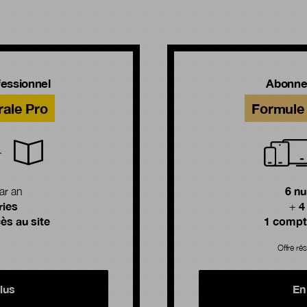
!
essionnel
Abonne
rale Pro
Formule 
6 n
ar an
ries
4
+
ès au site
1 compte
Offre rés
lus
En