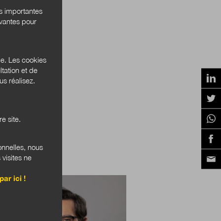
és importantes
ivantes pour
ce. Les cookies
tation et de
s réalisez.
e site.
onnelles, nous
 visites ne
OUS ÉTONNENT
par ici !