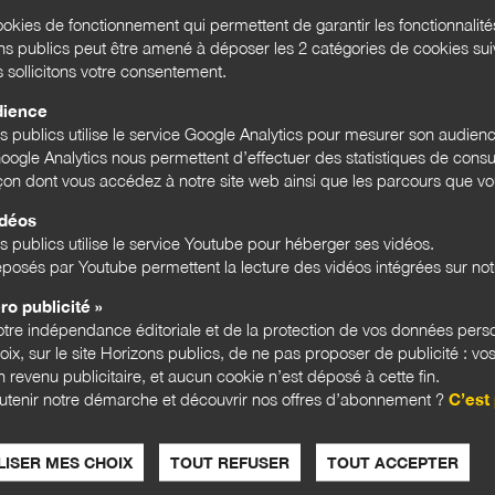
okies de fonctionnement qui permettent de garantir les fonctionnalit
ons publics peut être amené à déposer les 2 catégories de cookies su
s sollicitons votre consentement.
dience
ns publics utilise le service Google Analytics pour mesurer son audien
ogle Analytics nous permettent d’effectuer des statistiques de consul
açon dont vous accédez à notre site web ainsi que les parcours que vou
idéos
s publics utilise le service Youtube pour héberger ses vidéos.
posés par Youtube permettent la lecture des vidéos intégrées sur notr
ro publicité »
tre indépendance éditoriale et de la protection de vos données pers
hoix, sur le site Horizons publics, de ne pas proposer de publicité : vos
 revenu publicitaire, et aucun cookie n’est déposé à cette fin.
ILS NOUS ÉTONNENT
ILS N
utenir notre démarche et découvrir nos offres d’abonnement ?
C’est 
ISER MES CHOIX
TOUT REFUSER
TOUT ACCEPTER