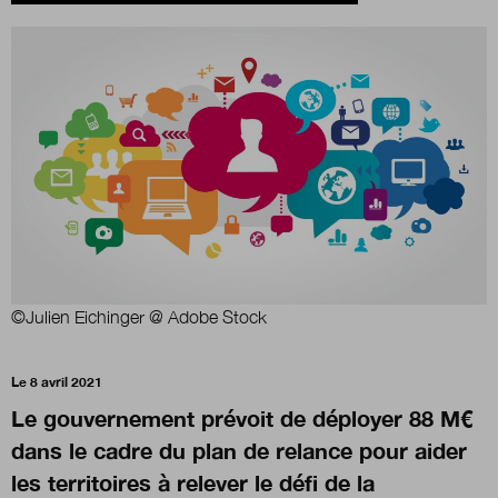
Boutique
Qui sommes-nous ?
Nous contacter
Newsletter
©Julien Eichinger @ Adobe Stock
Renseignez votre email afin de suivre l'actualité
Le 8 avril 2021
de la transformation publique.
Le gouvernement prévoit de déployer 88 M€
dans le cadre du plan de relance pour aider
les territoires à relever le défi de la