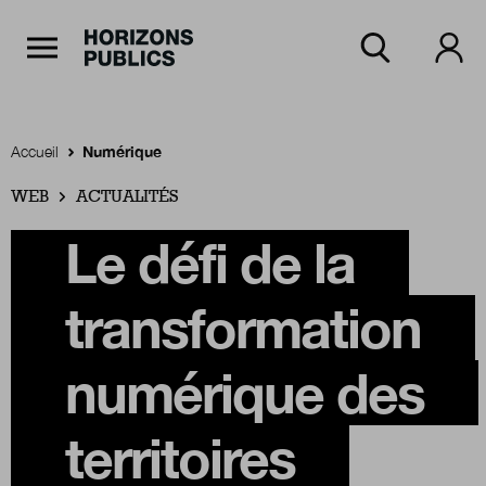
Navigation Principale
Horizons publics
Aller au contenu principal
Menu principal
Accueil
Numérique
WEB
Accueil
ACTUALITÉS
Le défi de la
Rubriques
transformation
Thèmes
numérique des
territoires
Numéros