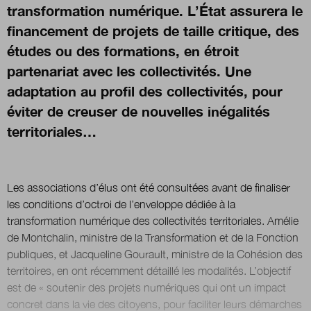
transformation numérique. L’État assurera le
financement de projets de taille critique, des
Nous suivre
études ou des formations, en étroit
sur Twitter
sur LinkedIn
sur 
partenariat avec les collectivités. Une
adaptation au profil des collectivités, pour
éviter de creuser de nouvelles inégalités
territoriales…
Les associations d’élus ont été consultées avant de finaliser
les conditions d’octroi de l’enveloppe dédiée à la
transformation numérique des collectivités territoriales. Amélie
de Montchalin, ministre de la Transformation et de la Fonction
publiques, et Jacqueline Gourault, ministre de la Cohésion des
territoires, en ont récemment détaillé les modalités. L’objectif
est de « soutenir des projets numériques qui ont un impact
concret dans la vie des citoyens, pour faciliter leurs démarches