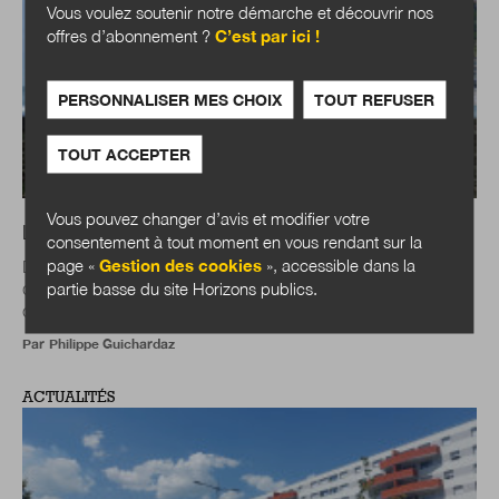
Vous voulez soutenir notre démarche et découvrir nos
offres d’abonnement ?
C’est par ici !
PERSONNALISER MES CHOIX
TOUT REFUSER
TOUT ACCEPTER
Vous pouvez changer d’avis et modifier votre
Loi Littoral : un nouvel équilibre à trouver
consentement à tout moment en vous rendant sur la
page «
Gestion des cookies
», accessible dans la
Déblocage de l’action locale, posture de l’État
partie basse du site Horizons publics.
d’accompagnement des collectivités territoriales plutôt que
contrôleur sourcilleux, nécessité de...
Par
Philippe Guichardaz
ACTUALITÉS