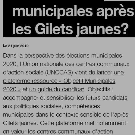
municipales après
Boutique
les Gilets jaunes?
Qui sommes-nous ?
Le 21 juin 2019
Dans la perspective des élections municipales
Nous contacter
2020, l'Union nationale des centres communaux
d'action sociale (UNCCAS) vient de lancer
une
plateforme ressource « Objectif Municipales
Newsletter
2020 »
et
un guide du candidat
. Objectifs :
accompagner et sensibiliser les futurs candidats
Renseignez votre email afin de suivre l'actualité de
la transformation publique.
aux politiques sociales, compétences
municipales dans le contexte sensible de l'après
Gilets jaunes. Cette plateforme met notamment
en valeur les
centres communaux d'action