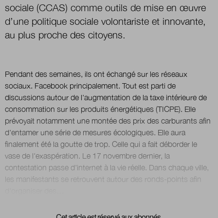
sociale (CCAS)
comme outils de mise en œuvre
d’une politique sociale volontariste et innovante,
Nous suivre
au plus proche des citoyens.
sur Twitter
sur LinkedI
s
Pendant des semaines, ils ont échangé sur les réseaux
sociaux. Facebook principalement. Tout est parti de
discussions autour de l'augmentation de la taxe intérieure de
consommation sur les produits énergétiques (TICPE). Elle
prévoyait notamment une montée des prix des carburants afin
d'entamer une série de mesures écologiques. Elle aura
finalement été la goutte de trop. Celle qui a fait déborder le
vase de l'exaspération. Le 17 novembre dernier, la
contestation passe d'internet à la vie réelle. Dans chaque ville,
les manifestants se retrouvent autour des ronds-points afin
Cet article est réservé aux abonnés.