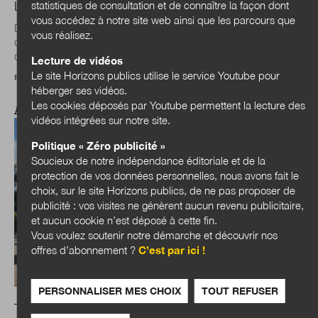
statistiques de consultation et de connaître la façon dont
Loi Littoral : un nouvel équilibre à trouver
vous accédez à notre site web ainsi que les parcours que
Déblocage de l’action locale, posture de l’État
vous réalisez.
d’accompagnement des collectivités territoriales plutôt que
contrôleur sourcilleux, nécessité de...
Lecture de vidéos
Le site Horizons publics utilise le service Youtube pour
Par
Philippe Guichardaz
héberger ses vidéos.
Les cookies déposés par Youtube permettent la lecture des
ACTUALITÉS
vidéos intégrées sur notre site.
Politique « Zéro publicité »
Soucieux de notre indépendance éditoriale et de la
protection de vos données personnelles, nous avons fait le
choix, sur le site Horizons publics, de ne pas proposer de
publicité : vos visites ne génèrent aucun revenu publicitaire,
et aucun cookie n’est déposé à cette fin.
Vous voulez soutenir notre démarche et découvrir nos
offres d’abonnement ?
C’est par ici !
PERSONNALISER MES CHOIX
TOUT REFUSER
Transition énergétique : comment la Fontaine d’Ouche