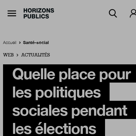
Navigation Principale
Horizons publics
Aller au contenu principal
Menu principal
Accueil
Santé-social
WEB
Accueil
ACTUALITÉS
Quelle place pour
Rubriques
les politiques
Thèmes
sociales pendant
les élections
Numéros