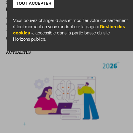
à Dijon est devenue le plus grand quartier à énergie
TOUT ACCEPTER
positive de France
À Dijon, le quartier populaire de la Fontaine d’Ouche est
Vous pouvez changer d’avis et modifier votre consentement
devenu le premier « quartier à énergie positive » de France
à tout moment en vous rendant sur la page «
Gestion des
après sept ans de chantier. C...
cookies
», accessible dans la partie basse du site
Par
Julien Nessi
Horizons publics.
ACTUALITÉS