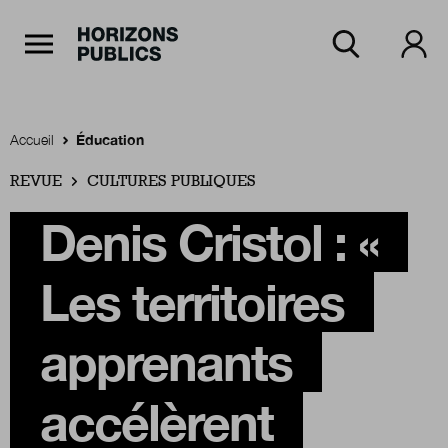
Navigation Principale
Horizons publics
Aller au contenu principal
Menu principal
Accueil
Éducation
REVUE
Accueil
CULTURES PUBLIQUES
Denis Cristol : «
Rubriques
Les territoires
Thèmes
apprenants
accélèrent
Numéros