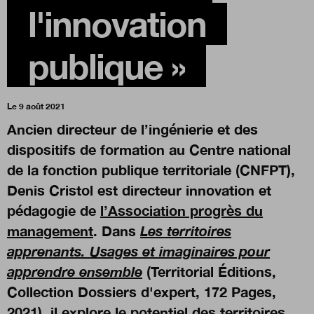
l'innovation
Boutique
publique »
Qui sommes-nous ?
Le 9 août 2021
Ancien directeur de l’ingénierie et des
Nous contacter
dispositifs de formation au Centre national
de la fonction publique territoriale (CNFPT),
Denis Cristol est directeur innovation et
Newsletter
pédagogie de
l’Association progrès du
management
. Dans
Les territoires
Renseignez votre email afin de suivre l'actualité
de la transformation publique.
apprenants. Usages et imaginaires pour
apprendre ensemble
(
Territorial Éditions,
Collection Dossiers d'expert, 172 Pages,
2021), i
l
explore le potentiel des territoires