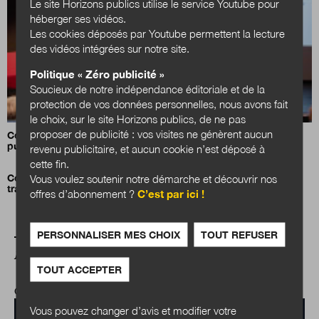
Le site Horizons publics utilise le service Youtube pour
héberger ses vidéos.
Les cookies déposés par Youtube permettent la lecture
des vidéos intégrées sur notre site.
Politique « Zéro publicité »
Soucieux de notre indépendance éditoriale et de la
protection de vos données personnelles, nous avons fait
le choix, sur le site Horizons publics, de ne pas
proposer de publicité : vos visites ne génèrent aucun
Comment les jeunes agents publics imaginent les services
publics en 2040
revenu publicitaire, et aucun cookie n’est déposé à
cette fin.
Vous voulez soutenir notre démarche et découvrir nos
Comment bénéficier de l’implication de la jeunesse pour
transformer nos organisations ?
offres d’abonnement ?
C’est par ici !
PERSONNALISER MES CHOIX
TOUT REFUSER
A LIRE AUSSI
TOUT ACCEPTER
CULTURES PUBLIQUES
Vous pouvez changer d’avis et modifier votre