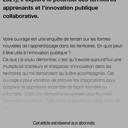
apprenants et l’innovation publique
collaborative.
Nous suivre
sur Twitter
sur LinkedIn
sur 
Votre ouvrage est une enquête de terrain sur les formes
nouvelles de l’apprentissage dans les territoires. En quoi peut-
il être utile à l’innovation publique ?
Ce que j’ai voulu démontrer, c’est qu’il existe aujourd’hui une
multiplicité d’acteurs et d’espaces d’innovation dans les
territoires qui ne demandent qu’à être accompagnés. Cet
ouvrage a pour vocation de stimuler les imaginations pour
coopérer et apprendre ensemble de façon formelle ou
informelle. C’est une démarche essentielle pour favoriser
l’innovation publique. Celle-ci est aujourd’hui visible dans de
Cet article est réservé aux abonnés.