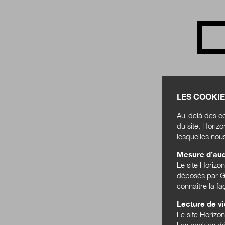
LES COOKIE
Au-delà des co
du site, Horiz
lesquelles nou
Mesure d’au
Le site Horizo
déposés par Go
connaître la f
Lecture de v
Le site Horizon
Les cookies dé