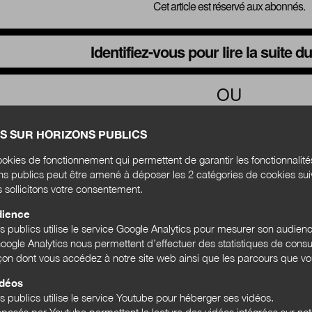
Cet article est réservé aux abonnés.
Identifiez-vous pour lire la suite 
OU
Abonnez-vous à la revue Horizons
S SUR HORIZONS PUBLICS
okies de fonctionnement qui permettent de garantir les fonctionnalit
ons publics peut être amené à déposer les 2 catégories de cookies su
Formule Intégrale Pro
Formule 
s sollicitons votre consentement.
dience
ns publics utilise le service Google Analytics pour mesurer son audien
ogle Analytics nous permettent d’effectuer des statistiques de consul
açon dont vous accédez à notre site web ainsi que les parcours que vou
par an
6 numéros
6 numéros
+
+
4 hors-séries
4 hors-sé
idéos
+
d'accès au site
+
10 comptes
1 compte
s publics utilise le service Youtube pour héberger ses vidéos.
posés par Youtube permettent la lecture des vidéos intégrées sur notr