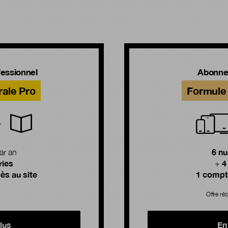
!
essionnel
Abonne
rale Pro
Formule 
6 n
ar an
ries
4
+
ès au site
1 compte
Offre rés
lus
En