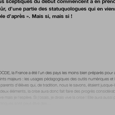
lus sceptiques du début commencent à en prendr
sûr, d’une partie des statuquologues qui en vien
ole d’après ». Mais si, mais si !
OCDE, la France a été l’un des pays les moins bien préparés pour 
ints majeurs : les usages pédagogiques des outils numériques et
 parents d’élèves qui, de tradition, nous le savons, étaient jusque-là
deux éléments, la crise aura donc fait faire des progrès considéra
ore mais je l’espère. Si j’osais, je dirais vive la crise ! Elle aura au