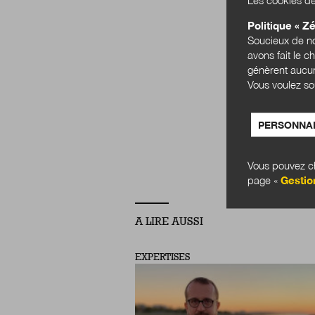
Politique « Zé
Soucieux de no
avons fait le c
génèrent aucun
Vous voulez so
EDUCAT
PERSONNAL
Vous pouvez ch
page «
Gestio
A LIRE AUSSI
EXPERTISES