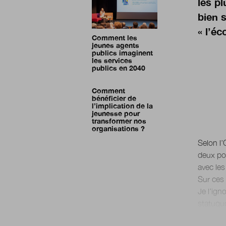
les p
bien 
« l’éc
Comment les
jeunes agents
publics imaginent
les services
publics en 2040
Comment
bénéficier de
l’implication de la
jeunesse pour
transformer nos
organisations ?
Selon l’
deux po
avec les
Sur ces 
Je l’ign