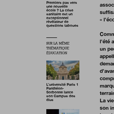
Premiers pas vers
associ
une nouvelle
école ? La crise
suffis
sanitaire est un
exceptionnel
« l’éc
révélateur de
questions taboues
Comme
l’été 
SUR LA MÊME
un pe
THÉMATIQUE
ÉDUCATION
appell
demand
d’avan
compr
L’université Paris 1
marqu
Panthéon-
terra
Sorbonne lance
son Campus des
La vie
élus
son i