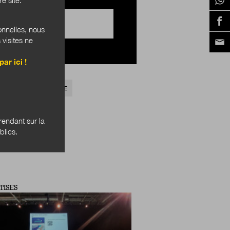
onnelles, nous
 visites ne
par ici !
NOVATION PÉDAGOGIQUE
endant sur la
blics.
TISES