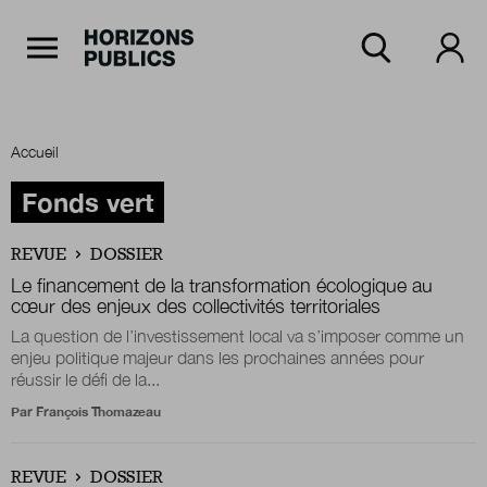
Navigation Principale
Horizons publics
Aller au contenu principal
Menu principal
Accueil
Accueil
Fonds vert
REVUE
DOSSIER
Rubriques
Le financement de la transformation écologique au
cœur des enjeux des collectivités territoriales
La question de l’investissement local va s’imposer comme un
enjeu politique majeur dans les prochaines années pour
Thèmes
réussir le défi de la...
Par
François Thomazeau
Numéros
REVUE
DOSSIER