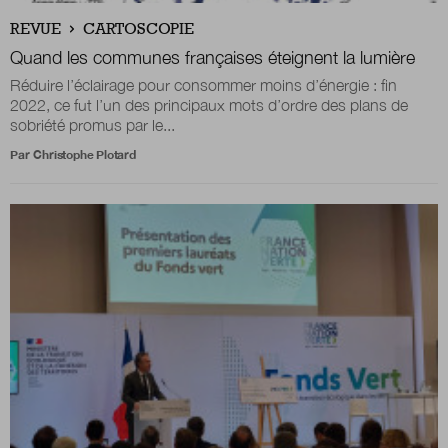
REVUE
CARTOSCOPIE
Quand les communes françaises éteignent la lumière
Nous suivre
sur Twitter
sur LinkedIn
sur 
Réduire l’éclairage pour consommer moins d’énergie : fin
2022, ce fut l’un des principaux mots d’ordre des plans de
sobriété promus par le...
Par
Christophe Plotard