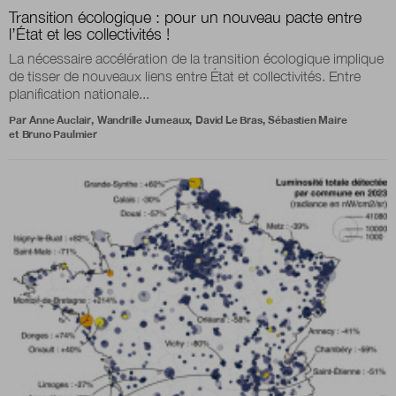
Transition écologique : pour un nouveau pacte entre
l’État et les collectivités !
Boutique
La nécessaire accélération de la transition écologique implique
de tisser de nouveaux liens entre État et collectivités. Entre
planification nationale...
Qui sommes-nous ?
Par
Anne Auclair
,
Wandrille Jumeaux
,
David Le Bras
,
Sébastien Maire
et
Bruno Paulmier
Nous contacter
Newsletter
Renseignez votre email afin de suivre l'actualité
de la transformation publique.