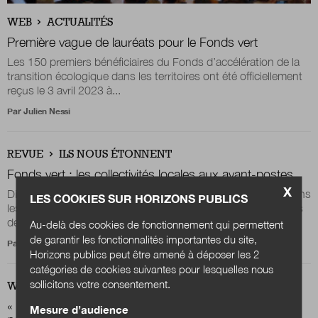
WEB
ACTUALITÉS
Première vague de lauréats pour le Fonds vert
Les 150 premiers bénéficiaires du Fonds d’accélération de la
transition écologique dans les territoires ont été officiellement
reçus le 3 avril 2023 à...
Par
Julien Nessi
REVUE
ILS NOUS ÉTONNENT
Fonds vert : les collectivités locales
aux avant-postes
X
Dispositif inédit destiné à financer la transition écologique dans
LES COOKIES SUR HORIZONS PUBLICS
les territoires, le Fonds vert est doté de deux milliards d’euros
de crédits. Une...
Au-delà des cookies de fonctionnement qui permettent
de garantir les fonctionnalités importantes du site,
Par
Simon Brenot
Horizons publics peut être amené à déposer les 2
catégories de cookies suivantes pour lesquelles nous
sollicitons votre consentement.
WEB
ACTUALITÉS
« Fonds vert » : les collectivités locales aux avant-
Mesure d’audience