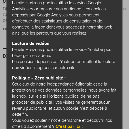
postes
Le site Horizons publics utilise le service Google
Analytics pour mesurer son audience. Les cookies
Dispositif inédit destiné à financer la transition écologique dans
les territoires, le « Fonds vert » est doté de 2 milliards d’euros
déposés par Google Analytics nous permettent
de crédits. Une...
d’effectuer des statistiques de consultation et de
connaître la façon dont vous accédez à notre site web
Par
Simon Brenot
ainsi que les parcours que vous réalisez.
Lecture de vidéos
Le site Horizons publics utilise le service Youtube pour
héberger ses vidéos.
DERNIER NUMÉRO
Les cookies déposés par Youtube permettent la lecture
des vidéos intégrées sur notre site.
Politique « Zéro publicité »
Soucieux de notre indépendance éditoriale et de la
protection de vos données personnelles, nous avons fait
le choix, sur le site Horizons publics, de ne pas
proposer de publicité : vos visites ne génèrent aucun
revenu publicitaire, et aucun cookie n’est déposé à
cette fin.
Vous voulez soutenir notre démarche et découvrir nos
offres d’abonnement ?
C’est par ici !