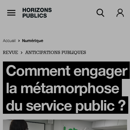
Navigation Principale
Horizons publics
Aller au contenu principal
Menu principal
Accueil
Numérique
REVUE
Accueil
ANTICIPATIONS PUBLIQUES
Comment engager
Rubriques
la métamorphose
Thèmes
du service public ?
Numéros