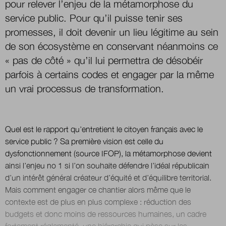
pour relever l’enjeu de la métamorphose du
service public. Pour qu’il puisse tenir ses
promesses, il doit devenir un lieu légitime au sein
Nous suivre
sur Twitter
sur LinkedIn
sur 
de son écosystème en conservant néanmoins ce
« pas de côté » qu’il lui permettra de désobéir
parfois à certains codes et engager par la même
un vrai processus de transformation.
Quel est le rapport qu’entretient le citoyen français avec le
service public ? Sa première vision est celle du
dysfonctionnement (source IFOP), la métamorphose devient
ainsi l’enjeu no 1 si l’on souhaite défendre l’idéal républicain
d’un intérêt général créateur d’équité et d’équilibre territorial.
Mais comment engager ce chantier alors même que le
contexte est de plus en plus complexe : réduction des
budgets et donc moins de ressources humaines, un cadre
fortement réglementé, une hiérarchie qui pèse sur les