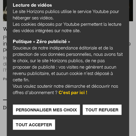
Lecture de vidéos
Le site Horizons publics utilise le service Youtube pour
héberger ses vidéos.
Les cookies déposés par Youtube permettent la lecture
WEB
ACTUALITÉS
des vidéos intégrées sur notre site.
Pierre Rosanvallon : la légitimité politique des
Politique « Zéro publicité »
intercommunalités est à rechercher dans la démocratie
Soucieux de notre indépendance éditoriale et de la
post-électorale
protection de vos données personnelles, nous avons fait
Invité aux 11es Universités d’été de l’Association des
le choix, sur le site Horizons publics, de ne pas
directeurs généraux des communautés de France (ADGCF),
proposer de publicité : vos visites ne génèrent aucun
l’historien Pierre Rosanvallon a...
revenu publicitaire, et aucun cookie n’est déposé à
Par
Julien Nessi
cette fin.
Vous voulez soutenir notre démarche et découvrir nos
offres d’abonnement ?
C’est par ici !
DERNIER NUMÉRO
PERSONNALISER MES CHOIX
TOUT REFUSER
TOUT ACCEPTER