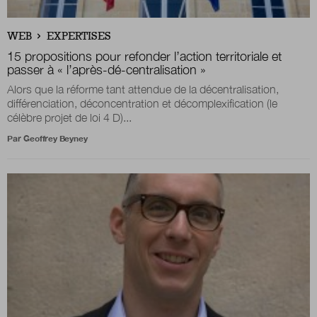
Boutique
WEB
EXPERTISES
15 propositions pour refonder l’action territoriale et
passer à « l’après-dé-centralisation »
Alors que la réforme tant attendue de la décentralisation,
Qui sommes-nous ?
différenciation, déconcentration et décomplexification (le
célèbre projet de loi 4 D)...
Par
Geoffrey Beyney
Nous contacter
Newsletter
Renseignez votre email afin de suivre l'actualité
de la transformation publique.