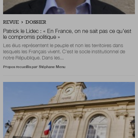
Nous suivre
REVUE
DOSSIER
sur Twitter
sur LinkedIn
sur 
Patrick le Lidec : « En France, on ne sait pas ce qu’est
le compromis politique »
Les élus représentent le peuple et non les territoires dans
lesquels les Français vivent. C’est le socle institutionnel de
notre République. Dans les...
Propos recueillis par
Stéphane Menu