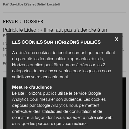
Par
David Le Bras
et
Didier Locatelli
REVUE
DOSSIER
Patrick le Lidec : « Il ne faut pas s’attendre à un
scénario du grand soir en matière de décentralisation »
X
LES COOKIES SUR HORIZONS PUBLICS
L’accélération des réformes territoriales menées au cours des
trois dernières mandatures présidentielles est réelle. Pourtant,
Au-delà des cookies de fonctionnement qui permettent
au-delà de cette...
de garantir les fonctionnalités importantes du site,
Propos recueillis par
David Le Bras
Horizons publics peut être amené à déposer les 2
catégories de cookies suivantes pour lesquelles nous
sollicitons votre consentement.
Mesure d’audience
Le site Horizons publics utilise le service Google
Analytics pour mesurer son audience. Les cookies
déposés par Google Analytics nous permettent
d’effectuer des statistiques de consultation et de
connaître la façon dont vous accédez à notre site web
ainsi que les parcours que vous réalisez.