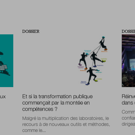
DOSSIER
DOSSI
aux
Et si la transformation publique
Réinve
commençait par la montée en
dans 
compétences ?
Comme
confia
Malgré la multiplication des laboratoires, le
dirige
recours à de nouveaux outils et méthodes,
comme le...