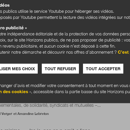
re expérience de l’insertion en Seine-Saint-Denis
idéos
s publics utilise le service Youtube pour héberger ses vidéos.
ur trois expérimentations menées actuellement par le département
posés par Youtube permettent la lecture des vidéos intégrées sur notr
la recentralisation du financement du revenu de...
n Préaud
ro publicité »
tre indépendance éditoriale et de la protection de vos données pers
hoix, sur le site Horizons publics, de ne pas proposer de publicité : vos
omatisation doit rendre du temps d’accompagnement social
 revenu publicitaire, et aucun cookie n’est déposé à cette fin.
ts et les travailleurs sociaux. »
utenir notre démarche et découvrir nos offres d’abonnement ?
C’est 
nt les prestations sociales, le mot « automatisation » devrait res
 une échelle assez réduite. Dans un premier pas...
ISER MES CHOIX
TOUT REFUSER
TOUT ACCEPTER
ueillis par
Baptiste Gapenne
anger d’avis et modifier votre consentement à tout moment en vous r
ité à la source : automatiser sans déshumaniser
n des cookies
», accessible dans la partie basse du site Horizons pu
Pacte du pouvoir de vivre, une alliance de plus de 60 organisation
ementales, de solidarité, syndicats et mutuelles –...
l Verger
et
Amandine Lebreton