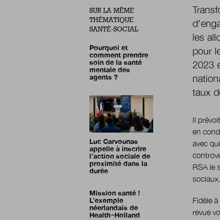
Transf
SUR LA MÊME
THÉMATIQUE
d’enga
SANTÉ-SOCIAL
les al
Pourquoi et
pour l
comment prendre
soin de la santé
2023 e
mentale des
agents ?
nation
taux d
Il prévo
en condi
Luc Carvounas
avec qui
appelle à inscrire
controve
l’action sociale de
proximité dans la
RSA le 
durée
sociaux
Mission santé !
L’exemple
Fidèle à
néerlandais de
revue vo
Health~Holland