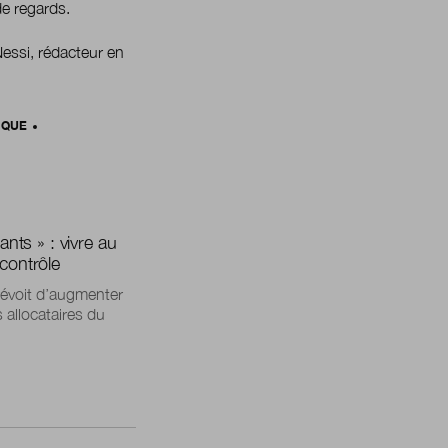
de regards.
 Nessi, rédacteur en
IQUE
ts » : vivre au
 contrôle
prévoit d’augmenter
s allocataires du