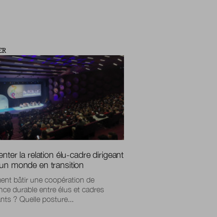
ER
nter la relation élu-cadre dirigeant
un monde en transition
nt bâtir une coopération de
nce durable entre élus et cadres
ants ? Quelle posture...