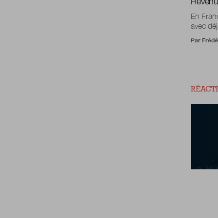
Revenus
En Franc
avec déj
Par
Frédér
RÉACT