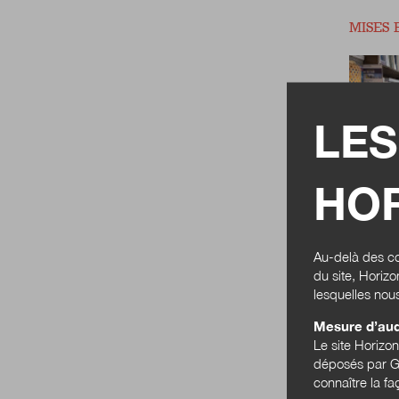
MISES 
LES
HOR
Au-delà des co
du site, Horiz
lesquelles nou
Mesure d’au
Le site Horizo
déposés par Go
connaître la f