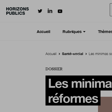
Horizonspublics.fr sur LinkedIn
Horizonspublics.fr sur Twitter
Horizonspublics.fr sur Youtub
Aller au contenu principal
Menu principal
Navigation Principale
Accueil
Rubriques
Thème
Accueil
Santé-social
Les minimas so
DOSSIER
Les minimas
réformes