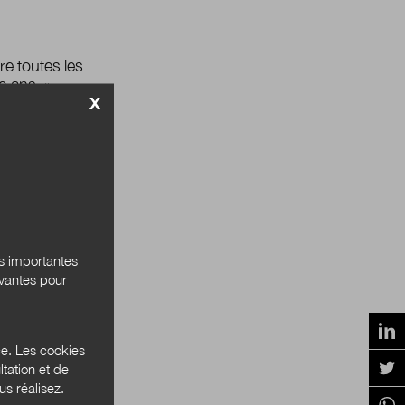
e toutes les
e ans. »
X
12 minima sociaux
rsonnes. Le plus
 ...
es politiques
 reformes
és importantes
ivantes pour
00 habitants située
 place en 2019 le
..
ce. Les cookies
tation et de
s réalisez.