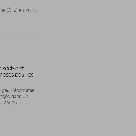
eune (CEJ) en 2022,
 sociale et
choses pour les
rger, L’économie
longée dans un
utant qu...