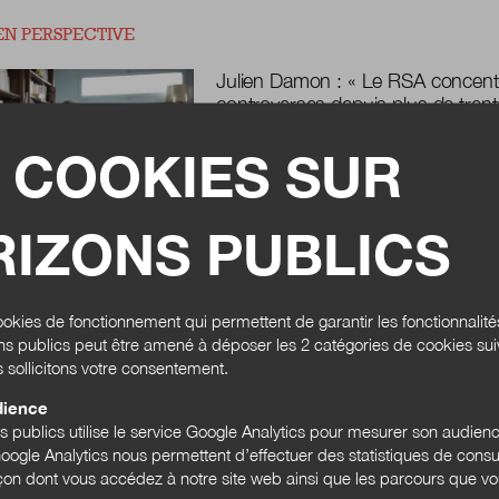
EN PERSPECTIVE
Julien Damon : « Le RSA concentr
controverses depuis plus de trent
En France, il n’existe pas moins de 
 COOKIES SUR
qui couvrent plus de 7 millions de pe
connu est le revenu de solidarité active
Propos recueillis par
Philippe Pottiée-Sperry
IZONS PUBLICS
Expérimenter pour transformer :
d
sociales locales
pour repenser les
okies de fonctionnement qui permettent de garantir les fonctionnalit
ons publics peut être amené à déposer les 2 catégories de cookies su
Grande-Synthe, ville de plus de 20 0
s sollicitons votre consentement.
en périphérie de Dunkerque, a mis en
minimum social garanti (MSG) pour «.
dience
ns publics utilise le service Google Analytics pour mesurer son audien
Par
Clément Cayol
ogle Analytics nous permettent d’effectuer des statistiques de consul
açon dont vous accédez à notre site web ainsi que les parcours que vou