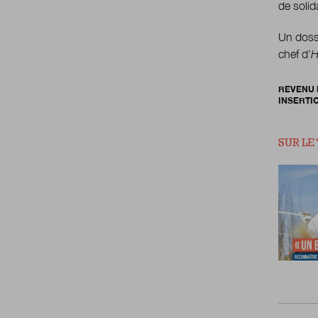
de solid
Un doss
chef d’
H
REVENU 
INSERTI
SUR LE