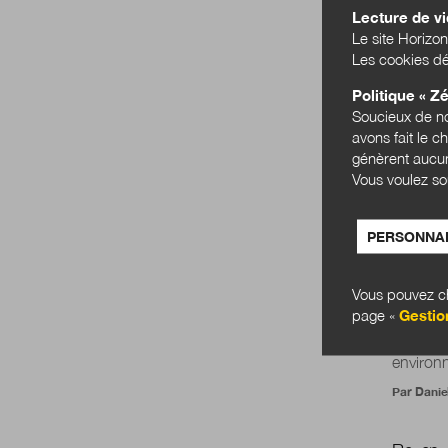
Une aut
Lecture de v
Le site Horizon
Retour s
Les cookies dé
Denis : 
Par
Marti
Politique « Zé
Soucieux de no
avons fait le c
« L’aut
génèrent aucun
les agen
Vous voulez so
Concerna
années à
PERSONNAL
Propos rec
Vous pouvez ch
Solidar
page «
Gestio
Pour le 
environn
Par
Danie