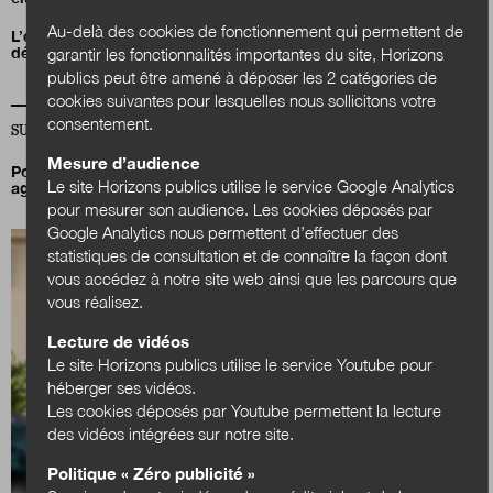
Au-delà des cookies de fonctionnement qui permettent de
L’élu-chercheur, un antidote à la crise de confiance
démocratique ?
garantir les fonctionnalités importantes du site, Horizons
publics peut être amené à déposer les 2 catégories de
cookies suivantes pour lesquelles nous sollicitons votre
consentement.
SUR LA MÊME THÉMATIQUE SANTÉ-SOCIAL
Mesure d’audience
Pourquoi et comment prendre soin de la santé mentale des
Le site Horizons publics utilise le service Google Analytics
agents ?
pour mesurer son audience. Les cookies déposés par
Google Analytics nous permettent d’effectuer des
statistiques de consultation et de connaître la façon dont
vous accédez à notre site web ainsi que les parcours que
vous réalisez.
Lecture de vidéos
Le site Horizons publics utilise le service Youtube pour
héberger ses vidéos.
Les cookies déposés par Youtube permettent la lecture
des vidéos intégrées sur notre site.
Politique « Zéro publicité »