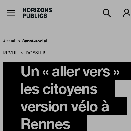
Navigation Principale
Horizons publics
Aller au contenu principal
Menu principal
Accueil
Santé-social
REVUE
Accueil
DOSSIER
Un « aller vers »
Rubriques
les citoyens
Thèmes
version vélo à
Rennes
Numéros