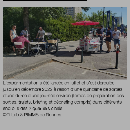
Boutique
Qui sommes-nous ?
Nous contacter
Newsletter
L'expérimentation a été lancée en juillet et s’est déroulée
jusqu’en décembre 2022 à raison d’une quinzaine de sorties
Renseignez votre email afin de suivre l'actualité de
d’une durée d’une journée environ (temps de préparation des
la transformation publique.
sorties, trajets, briefing et débriefing compris) dans différents
endroits des 2 quartiers ciblés.
©Ti Lab & PIMMS de Rennes.