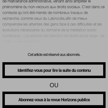
de maltraitance administrative, venant ainsi amplifier le
phénomène du non-recours aux droits sociaux. C’est dans ce
contexte qu’ont été menés de nombreux travaux de
recherche, comme ceux du LabAccès,afin de mieux
comprendre les attentes des gens face à ces difficultés et les
évolutions nécessaires du domaine de la médiation socio-
numérique. « Le spectre des besoins se révèle assez large : de
Cet article est réservé aux abonnés.
Identifiez-vous pour lire la suite du contenu
OU
Abonnez-vous à la revue Horizons publics