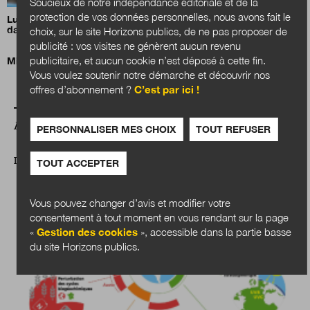
Soucieux de notre indépendance éditoriale et de la
protection de vos données personnelles, nous avons fait le
Luc Carvounas appelle à inscrire l’action sociale de proximité
dans la durée
choix, sur le site Horizons publics, de ne pas proposer de
publicité : vos visites ne génèrent aucun revenu
publicitaire, et aucun cookie n’est déposé à cette fin.
Mission santé ! L’exemple néerlandais de Health~Holland
Vous voulez soutenir notre démarche et découvrir nos
offres d’abonnement ?
C’est par ici !
A LIRE AUSSI
PERSONNALISER MES CHOIX
TOUT REFUSER
DOSSIER
TOUT ACCEPTER
Vous pouvez changer d’avis et modifier votre
consentement à tout moment en vous rendant sur la page
«
Gestion des cookies
», accessible dans la partie basse
du site Horizons publics.