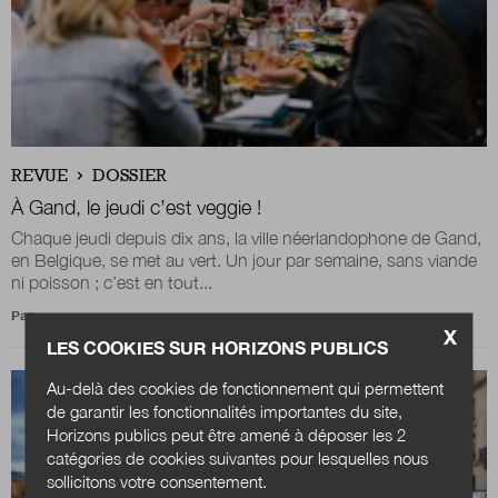
REVUE
DOSSIER
À Gand, le jeudi c’est veggie !
Chaque jeudi depuis dix ans, la ville néerlandophone de Gand,
en Belgique, se met au vert. Un jour par semaine, sans viande
ni poisson ; c’est en tout...
Par
X
LES COOKIES SUR HORIZONS PUBLICS
Au-delà des cookies de fonctionnement qui permettent
de garantir les fonctionnalités importantes du site,
Horizons publics peut être amené à déposer les 2
catégories de cookies suivantes pour lesquelles nous
sollicitons votre consentement.