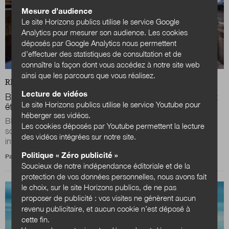
Mesure d’audience
Le site Horizons publics utilise le service Google
Analytics pour mesurer son audience. Les cookies
déposés par Google Analytics nous permettent
d’effectuer des statistiques de consultation et de
connaître la façon dont vous accédez à notre site web
ainsi que les parcours que vous réalisez.
REVUE
DOSSIER
Lecture de vidéos
Blanca Jimenez-Cisneros : « La réflexion sur l’eau doit
Le site Horizons publics utilise le service Youtube pour
être menée conjointement avec celle sur l’énergie »
héberger ses vidéos.
Blanca Jimenez-Cisneros est directrice de la division des
Les cookies déposés par Youtube permettent la lecture
sciences de l’eau et secrétaire du Programme hydrologique
des vidéos intégrées sur notre site.
international (PHI) pour l’UNESCO...
Politique « Zéro publicité »
Par
William Buzy
Soucieux de notre indépendance éditoriale et de la
protection de vos données personnelles, nous avons fait
le choix, sur le site Horizons publics, de ne pas
proposer de publicité : vos visites ne génèrent aucun
revenu publicitaire, et aucun cookie n’est déposé à
cette fin.