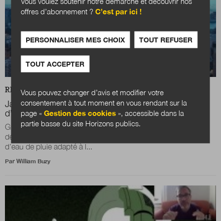
Vous voulez soutenir notre démarche et découvrir nos
offres d’abonnement ?
C’est par ici !
PERSONNALISER MES CHOIX
TOUT REFUSER
TOUT ACCEPTER
REVUE
DOSSIER
Vous pouvez changer d’avis et modifier votre
consentement à tout moment en vous rendant sur la
Japon : un système de récupération d’eau a l’échelle
d’une mégalopole
page «
Gestion des cookies
», accessible dans la
partie basse du site Horizons publics.
Grâce au travail d’un fonctionnaire, Makoto Murase, Tokyo
développe depuis quarante ans un système de récupération
d’eau de pluie adapté à l...
Par
William Buzy