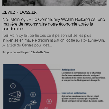
Boutique
REVUE
DOSSIER
Neil McInroy
:
« Le Community Wealth Building est une
manière de reconstruire notre économie après la
pandémie »
Qui sommes-nous ?
Neil McInroy fait partie des cent personnalités les plus
influentes en matière d’administration locale au Royaume-Uni.
À la tête du Centre pour des...
Nous contacter
Propos recueillis par
Élisabeth Dau
Newsletter
Renseignez votre email afin de suivre l'actualité
de la transformation publique.