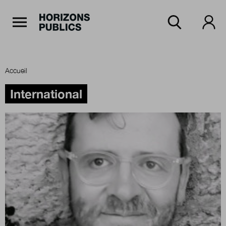
Navigation Principale
Horizons publics
Aller au contenu principal
Menu principal
Accueil
Accueil
International
Rubriques
Thèmes
Numéros