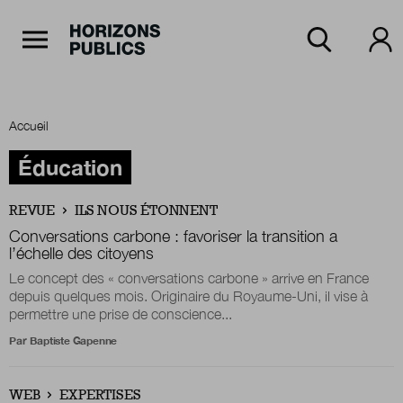
Navigation Principale
Horizons publics
Aller au contenu principal
Menu principal
Accueil
Accueil
Éducation
REVUE
ILS NOUS ÉTONNENT
Rubriques
Conversations carbone : favoriser la transition a
l’échelle des citoyens
Le concept des « conversations carbone » arrive en France
depuis quelques mois. Originaire du Royaume-Uni, il vise à
Thèmes
permettre une prise de conscience...
Par
Baptiste Gapenne
Numéros
WEB
EXPERTISES