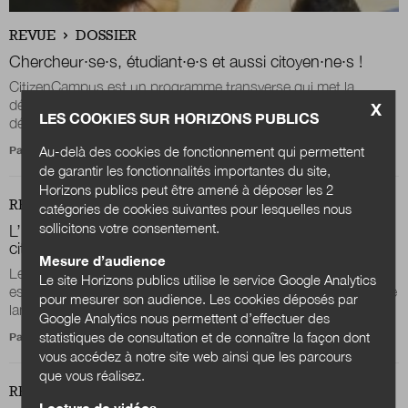
REVUE
DOSSIER
Chercheur·se·s, étudiant·e·s et aussi citoyen·ne·s !
CitizenCampus est un programme transverse qui met la
démarche scientifique pour apprendre aux étudiant·e·s à
X
LES COOKIES SUR HORIZONS PUBLICS
débattre (et à faire débattre) autour de...
Au-delà des cookies de fonctionnement qui permettent
Par
Celine Verchère
de garantir les fonctionnalités importantes du site,
Horizons publics peut être amené à déposer les 2
REVUE
DOSSIER
catégories de cookies suivantes pour lesquelles nous
sollicitons votre consentement.
L’université, des liens à construire entre sciences et
citoyens : évidence ou défi ?
Mesure d’audience
Le lancement du dispositif CitizenCampus à la rentrée 2019
Le site Horizons publics utilise le service Google Analytics
est sans doute l’action « sciences-société » la plus audacieuse
pour mesurer son audience. Les cookies déposés par
lancée ces dernières années...
Google Analytics nous permettent d’effectuer des
statistiques de consultation et de connaître la façon dont
Par
Marie-Christine Bordeaux
vous accédez à notre site web ainsi que les parcours
que vous réalisez.
REVUE
DOSSIER
Lecture de vidéos