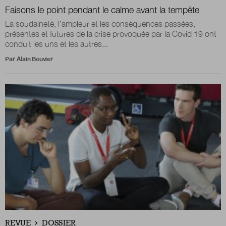
Faisons le point pendant le calme avant la tempête
La soudaineté, l’ampleur et les conséquences passées,
Boutique
présentes et futures de la crise provoquée par la Covid 19 ont
conduit les uns et les autres...
Par
Alain Bouvier
Qui sommes-nous ?
Nous contacter
Newsletter
Renseignez votre email afin de suivre l'actualité
de la transformation publique.
REVUE
DOSSIER