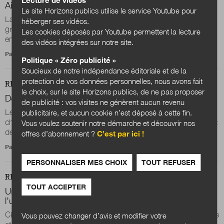
Air liquide relève le défi !
Le site Horizons publics utilise le service Youtube pour
La démarche CitizenCampus s’inscrit dans l’approche du
héberger ses vidéos.
groupe Air liquide à la fois ouverte et collaborative,
Les cookies déposés par Youtube permettent la lecture
encourageant les échanges avec ses...
des vidéos intégrées sur notre site.
Par
Benoît Hilbert
Politique « Zéro publicité »
Soucieux de notre indépendance éditoriale et de la
protection de vos données personnelles, nous avons fait
REVUE
DOSSIER
le choix, sur le site Horizons publics, de ne pas proposer
Des citoyens engagés dans une société apprenante
de publicité : vos visites ne génèrent aucun revenu
Le service civique et CitizenCampus accompagnent le
publicitaire, et aucun cookie n’est déposé à cette fin.
changement de paradigme dans la transmission des savoirs et
Vous voulez soutenir notre démarche et découvrir nos
des connaissances : le basculement d...
offres d’abonnement ?
C’est par ici !
Par
Yannick Blanc
PERSONNALISER MES CHOIX
TOUT REFUSER
REVUE
DOSSIER
TOUT ACCEPTER
Un laboratoire des transformations en cours à
l’université ?
CitizenCampus est un parcours au format résolument atypique
Vous pouvez changer d’avis et modifier votre