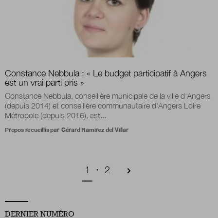
Constance Nebbula : « Le budget participatif à Angers
est un vrai parti pris »
Constance Nebbula, conseillère municipale de la ville d'Angers
(depuis 2014) et conseillère communautaire d'Angers Loire
Métropole (depuis 2016), est...
Propos recueillis par
Gérard Ramirez del Villar
Pagination
Page courante
Page
1
2
DERNIER NUMÉRO