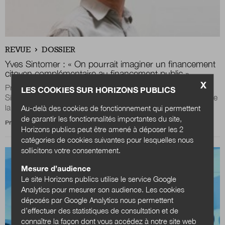
REVUE
DOSSIER
Yves Sintomer : « On pourrait imaginer un financement
citoyen complémentaire au financement public »
X
Professeur de sciences politiques à l’université Paris 8, Yves
LES COOKIES SUR HORIZONS PUBLICS
Sintomer est un spécialiste de la démocratie participative et de
la démocratie...
Au-delà des cookies de fonctionnement qui permettent
de garantir les fonctionnalités importantes du site,
Propos recueillis par
Marion Roth
Horizons publics peut être amené à déposer les 2
catégories de cookies suivantes pour lesquelles nous
sollicitons votre consentement.
Mesure d’audience
Le site Horizons publics utilise le service Google
Analytics pour mesurer son audience. Les cookies
déposés par Google Analytics nous permettent
d’effectuer des statistiques de consultation et de
connaître la façon dont vous accédez à notre site web