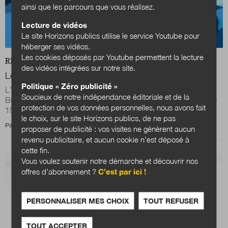
ainsi que les parcours que vous réalisez.
Lecture de vidéos
Le site Horizons publics utilise le service Youtube pour
héberger ses vidéos.
Les cookies déposés par Youtube permettent la lecture
REVUE
L'ACTUALITÉ VUE PAR...
des vidéos intégrées sur notre site.
Le budget participatif doit-il rentrer dans le rang ?
Politique « Zéro publicité »
L'Institut Berger-Levrault, une structure interne du groupe
Soucieux de notre indépendance éditoriale et de la
Berger-Levrault destinée à favoriser l’innovation, a organisé le
protection de vos données personnelles, nous avons fait
15 juin dernier une...
le choix, sur le site Horizons publics, de ne pas
Par
Véronique Forsse
proposer de publicité : vos visites ne génèrent aucun
revenu publicitaire, et aucun cookie n’est déposé à
cette fin.
Vous voulez soutenir notre démarche et découvrir nos
offres d’abonnement ?
C’est par ici !
PERSONNALISER MES CHOIX
TOUT REFUSER
TOUT ACCEPTER