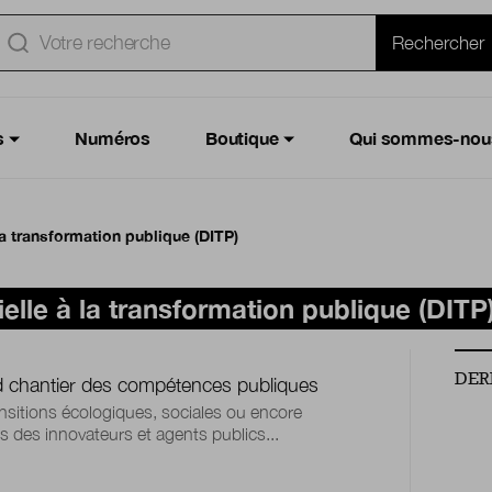
e
Rechercher
s
Numéros
Boutique
Qui sommes-nou
 la transformation publique (DITP)
ielle à la transformation publique (DITP
DER
d chantier des compétences publiques
ansitions écologiques, sociales ou encore
des innovateurs et agents publics...