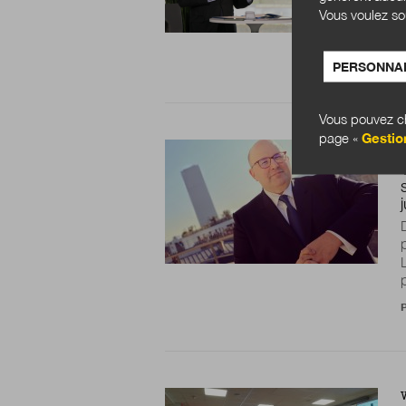
Vous voulez so
PERSONNAL
Vous pouvez ch
page «
Gestio
P