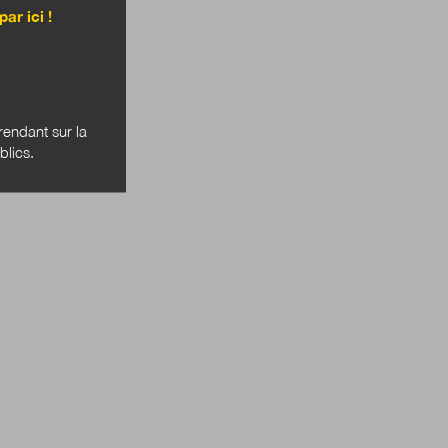
par ici !
endant sur la
blics.