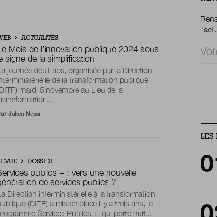
Rense
l'act
WEB
ACTUALITÉS
Email
Le Mois de l’innovation publique 2024 sous
le signe de la simplification
La journée des Labs, organisée par la Direction
interministérielle de la transformation publique
(DITP) mardi 5 novembre au Lieu de la
Bloc
Transformation...
Par
Julien Nessi
LES 
REVUE
DOSSIER
Services publics + : vers une nouvelle
génération de services publics ?
La Direction interministérielle à la transformation
publique (DITP) a mis en place il y a trois ans, le
programme Services Publics +, qui porte huit...