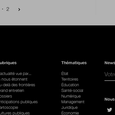
age courante
Page
2
ubriques
Thématiques
News
Email 
actualité vue par...
État
ls nous étonnent
Territoires
u-delà des frontières
Éducation
rand entretien
Santé-social
ossiers
Numérique
Nous 
nticipations publiques
Management
artoscopie
Juridique
sur
ultures publiques
Économie