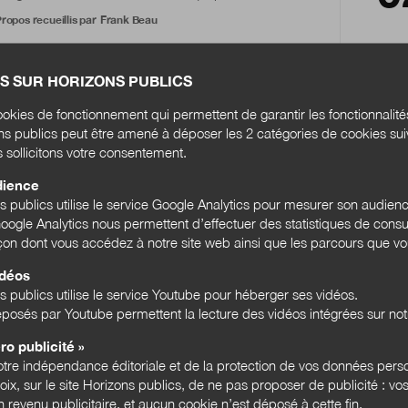
ropos recueillis par
Frank Beau
S SUR HORIZONS PUBLICS
WEB
EXPERTISES
okies de fonctionnement qui permettent de garantir les fonctionnalit
Des labs à la croisée des chemins ?
ons publics peut être amené à déposer les 2 catégories de cookies su
s sollicitons votre consentement.
Pour gagner en connaissance, en maturité et en
compétences afin de changer d’échelle, les
dience
laboratoires d’innovation publique qui se sont
ns publics utilise le service Google Analytics pour mesurer son audien
ultipliés...
ogle Analytics nous permettent d’effectuer des statistiques de consul
Par
Julien Nessi
açon dont vous accédez à notre site web ainsi que les parcours que vou
idéos
s publics utilise le service Youtube pour héberger ses vidéos.
posés par Youtube permettent la lecture des vidéos intégrées sur notr
WEB
ACTUALITÉS
Innov’mandie recherche agents publics
ro publicité »
pour casser les silos
tre indépendance éditoriale et de la protection de vos données pers
hoix, sur le site Horizons publics, de ne pas proposer de publicité : vos
Comme dans de nombreuses autres régions de
 revenu publicitaire, et aucun cookie n’est déposé à cette fin.
France, le Lab de Normandie, récemment