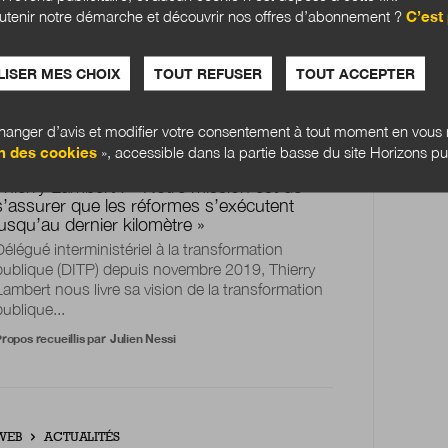
inauguré, pose des jalons solides avant de
utenir notre démarche et découvrir nos offres d’abonnement ?
C’est 
trouver son rythme de...
Par
Stéphane Menu
ISER MES CHOIX
TOUT REFUSER
TOUT ACCEPTER
anger d’avis et modifier votre consentement à tout moment en vous r
n des cookies
», accessible dans la partie basse du site Horizons pu
WEB
EXPERTISES
Thierry Lambert : « Notre mission est de
s’assurer que les réformes s’exécutent
jusqu’au dernier kilomètre »
Délégué interministériel à la transformation
publique (DITP) depuis novembre 2019, Thierry
Lambert nous livre sa vision de la transformation
publique...
ropos recueillis par
Julien Nessi
WEB
ACTUALITÉS