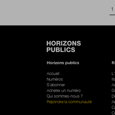
Pagination
P
1
Horizons publics
R
Accueil
L'
Numéros
I
S'abonner
A
Acheter un numéro
G
Qui sommes-nous ?
D
Rejoindre la communauté
A
C
C