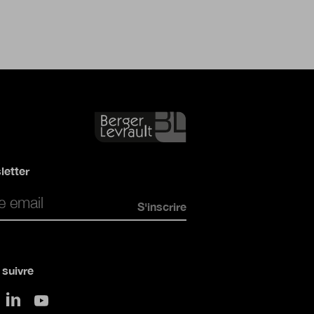
letter
*
suivre
sur LinkedIn
 Twitter
sur Youtube