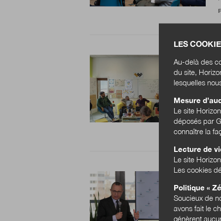
P
LES COOKIE
Au-delà des co
du site, Horiz
lesquelles nou
Mesure d’au
Le site Horizo
m
déposés par Go
connaître la f
Lecture de v
Le site Horizon
Les cookies dé
Politique « Zé
Soucieux de no
avons fait le c
génèrent aucun