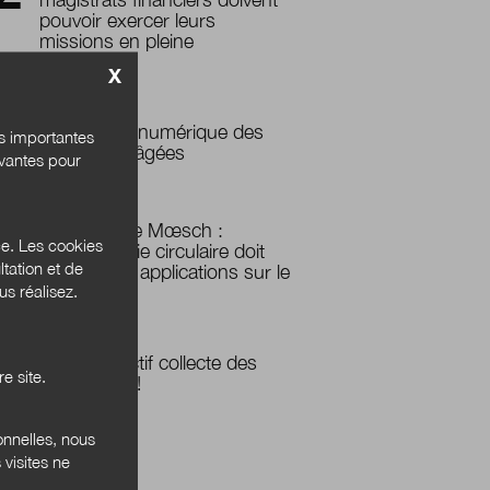
pouvoir exercer leurs
missions en pleine
autonomie»
X
L’exclusion numérique des
és importantes
personnes âgées
ivantes pour
Emmanuelle Mœsch :
ce. Les cookies
« L’économie circulaire doit
tation et de
trouver des applications sur le
s réalisez.
terrain »
2023, objectif collecte des
e site.
biodéchets !
onnelles, nous
 visites ne